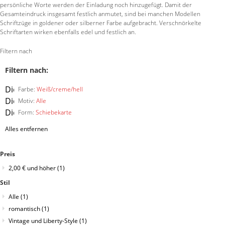
persönliche Worte werden der Einladung noch hinzugefügt. Damit der
Gesamteindruck insgesamt festlich anmutet, sind bei manchen Modellen
Schriftzüge in goldener oder silberner Farbe aufgebracht. Verschnörkelte
Schriftarten wirken ebenfalls edel und festlich an.
Filtern nach
Filtern nach:
Diesen
Farbe:
Weiß/creme/hell
Artikel
Diesen
Motiv:
Alle
entfernen
Artikel
Diesen
Form:
Schiebekarte
entfernen
Artikel
Alles entfernen
entfernen
Preis
2,00 €
und höher
(1)
Stil
Alle
(1)
romantisch
(1)
Vintage und Liberty-Style
(1)