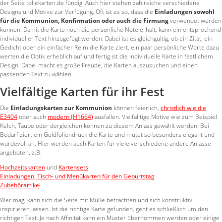
der Seite tollekarten.de fündig. Auch hier stehen zahlreiche verschiedene
Designs und Motive zur Verfügung. Oft ist es so, dass die
Einladungen sowohl
für die Kommunion, Konfirmation oder auch die Firmung
verwendet werden
können. Damit die Karte noch die persönliche Note erhält, kann ein entsprechend
individueller Text hinzugefügt werden. Dabei ist es gleichgültig, ob ein Zitat, ein
Gedicht oder ein einfacher Reim die Karte ziert, ein paar persönliche Worte dazu
werten die Optik erheblich auf und fertig ist die individuelle Karte in festlichem
Design. Dabei macht es große Freude, die Karten auszusuchen und einen
passenden Text zu wählen.
Vielfältige Karten für ihr Fest
Die
Einladungskarten zur Kommunion
können feierlich,
christlich wie die
E3404
oder auch
modern (H1664)
ausfallen. Vielfälltige Motive wie zum Beispiel
Kelch, Taube oder dergleichen können zu diesem Anlass gewählt werden. Bei
Bedarf ziert ein Goldfoliendruck die Karte und mutet so besonders elegant und
würdevoll an. Hier werden auch Karten für viele verschiedene andere Anlässe
angeboten, z.B.
Hochzeitskarten
und
Kartensets
Einladungen, Tisch- und Menükarten für den Geburtstag
Zubehörartikel
Wer mag, kann sich die Seite mit Muße betrachten und sich konstruktiv
inspirieren lassen. Ist die richtige Karte gefunden, geht es schließlich um den
richtigen Text. Je nach Affinität kann ein Muster übernommen werden oder einige