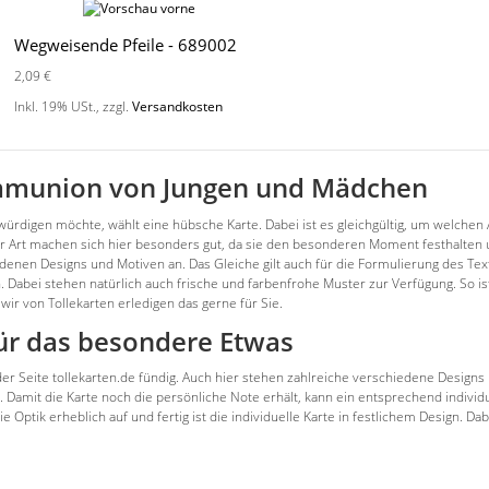
Wegweisende Pfeile - 689002
2,09 €
Inkl. 19% USt.
,
zzgl.
Versandkosten
Kommunion von Jungen und Mädchen
en möchte, wählt eine hübsche Karte. Dabei ist es gleichgültig, um welchen Anl
er Art machen sich hier besonders gut, da sie den besonderen Moment festhalten
denen Designs und Motiven an. Das Gleiche gilt auch für die Formulierung des Te
. Dabei stehen natürlich auch frische und farbenfrohe Muster zur Verfügung. So i
wir von Tollekarten erledigen das gerne für Sie.
ür das besondere Etwas
 der Seite tollekarten.de fündig. Auch hier stehen zahlreiche verschiedene Designs 
mit die Karte noch die persönliche Note erhält, kann ein entsprechend individuell
ie Optik erheblich auf und fertig ist die individuelle Karte in festlichem Design