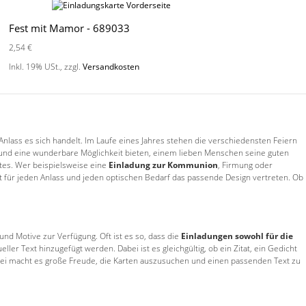
Fest mit Mamor - 689033
2,54 €
Inkl. 19% USt.
,
zzgl.
Versandkosten
ass es sich handelt. Im Laufe eines Jahres stehen die verschiedensten Feiern
 und eine wunderbare Möglichkeit bieten, einem lieben Menschen seine guten
xtes. Wer beispielsweise eine
Einladung zur Kommunion
, Firmung oder
st für jeden Anlass und jeden optischen Bedarf das passende Design vertreten. Ob
und Motive zur Verfügung. Oft ist es so, dass die
Einladungen sowohl für die
er Text hinzugefügt werden. Dabei ist es gleichgültig, ob ein Zitat, ein Gedicht
. Dabei macht es große Freude, die Karten auszusuchen und einen passenden Text zu