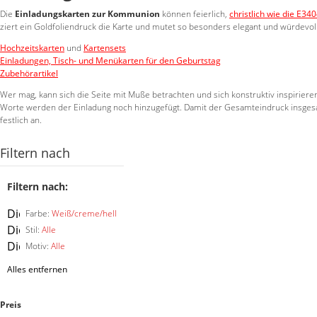
Die
Einladungskarten zur Kommunion
können feierlich,
christlich wie die E34
ziert ein Goldfoliendruck die Karte und mutet so besonders elegant und würdevol
Hochzeitskarten
und
Kartensets
Einladungen, Tisch- und Menükarten für den Geburtstag
Zubehörartikel
Wer mag, kann sich die Seite mit Muße betrachten und sich konstruktiv inspirieren
Worte werden der Einladung noch hinzugefügt. Damit der Gesamteindruck insgesamt
festlich an.
Filtern nach
Filtern nach:
Diesen
Farbe:
Weiß/creme/hell
Artikel
Diesen
Stil:
Alle
entfernen
Artikel
Diesen
Motiv:
Alle
entfernen
Artikel
Alles entfernen
entfernen
Preis