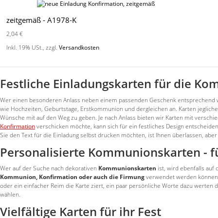
zeitgemäß - A1978-K
2,04 €
Inkl. 19% USt.
,
zzgl.
Versandkosten
Festliche Einladungskarten für die 
Wer einen besonderen Anlass neben einem passenden Geschenk entsprechend würdig
wie Hochzeiten, Geburtstage, Erstkommunion und dergleichen an. Karten jeglich
Wünsche mit auf den Weg zu geben. Je nach Anlass bieten wir Karten mit verschie
Konfirmation
verschicken möchte, kann sich für ein festliches Design entscheiden
Sie den Text für die Einladung selbst drucken möchten, ist Ihnen überlassen, aber 
Personalisierte Kommunionskarten - f
Wer auf der Suche nach dekorativen
Kommunionskarten
ist, wird ebenfalls auf
Kommunion, Konfirmation oder auch die Firmung
verwendet werden können. Da
oder ein einfacher Reim die Karte ziert, ein paar persönliche Worte dazu werten d
wählen.
Vielfältige Karten für ihr Fest