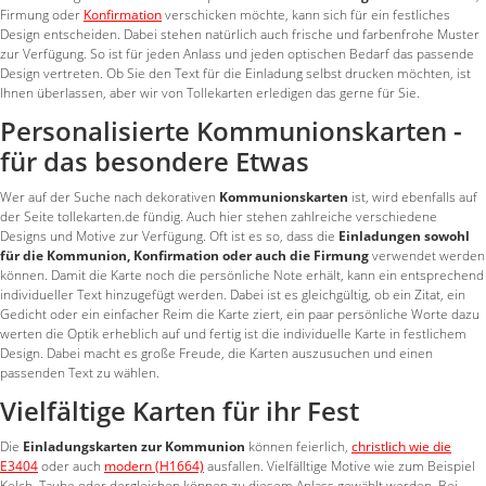
Firmung oder
Konfirmation
verschicken möchte, kann sich für ein festliches
Design entscheiden. Dabei stehen natürlich auch frische und farbenfrohe Muster
zur Verfügung. So ist für jeden Anlass und jeden optischen Bedarf das passende
Design vertreten. Ob Sie den Text für die Einladung selbst drucken möchten, ist
Ihnen überlassen, aber wir von Tollekarten erledigen das gerne für Sie.
Personalisierte Kommunionskarten -
für das besondere Etwas
Wer auf der Suche nach dekorativen
Kommunionskarten
ist, wird ebenfalls auf
der Seite tollekarten.de fündig. Auch hier stehen zahlreiche verschiedene
Designs und Motive zur Verfügung. Oft ist es so, dass die
Einladungen sowohl
für die Kommunion, Konfirmation oder auch die Firmung
verwendet werden
können. Damit die Karte noch die persönliche Note erhält, kann ein entsprechend
individueller Text hinzugefügt werden. Dabei ist es gleichgültig, ob ein Zitat, ein
Gedicht oder ein einfacher Reim die Karte ziert, ein paar persönliche Worte dazu
werten die Optik erheblich auf und fertig ist die individuelle Karte in festlichem
Design. Dabei macht es große Freude, die Karten auszusuchen und einen
passenden Text zu wählen.
Vielfältige Karten für ihr Fest
Die
Einladungskarten zur Kommunion
können feierlich,
christlich wie die
E3404
oder auch
modern (H1664)
ausfallen. Vielfälltige Motive wie zum Beispiel
Kelch, Taube oder dergleichen können zu diesem Anlass gewählt werden. Bei