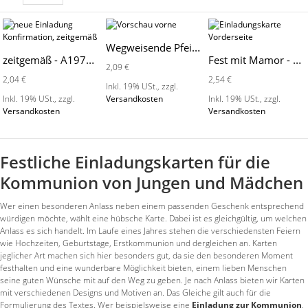
Wegweisende Pfeile - 689002
zeitgemäß - A1978-K
Fest mit Mamor - 689033
2,09 €
2,04 €
2,54 €
Inkl. 19% USt.
,
zzgl.
Inkl. 19% USt.
,
zzgl.
Versandkosten
Inkl. 19% USt.
,
zzgl.
Versandkosten
Versandkosten
Festliche Einladungskarten für die
Kommunion von Jungen und Mädchen
Wer einen besonderen Anlass neben einem passenden Geschenk entsprechend
würdigen möchte, wählt eine hübsche Karte. Dabei ist es gleichgültig, um welchen
Anlass es sich handelt. Im Laufe eines Jahres stehen die verschiedensten Feiern
wie Hochzeiten, Geburtstage, Erstkommunion und dergleichen an. Karten
jeglicher Art machen sich hier besonders gut, da sie den besonderen Moment
festhalten und eine wunderbare Möglichkeit bieten, einem lieben Menschen
seine guten Wünsche mit auf den Weg zu geben. Je nach Anlass bieten wir Karten
mit verschiedenen Designs und Motiven an. Das Gleiche gilt auch für die
Formulierung des Textes. Wer beispielsweise eine
Einladung zur Kommunion
,