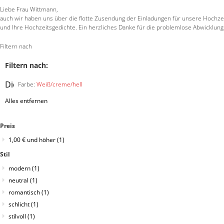
Liebe Frau Wittmann,
auch wir haben uns über die flotte Zusendung der Einladungen für unsere Hochzeit
und Ihre Hochzeitsgedichte. Ein herzliches Danke für die problemlose Abwicklung
Filtern nach
Filtern nach:
Diesen
Farbe:
Weiß/creme/hell
Artikel
Alles entfernen
entfernen
Preis
1,00 €
und höher
(1)
Stil
modern
(1)
neutral
(1)
romantisch
(1)
schlicht
(1)
stilvoll
(1)