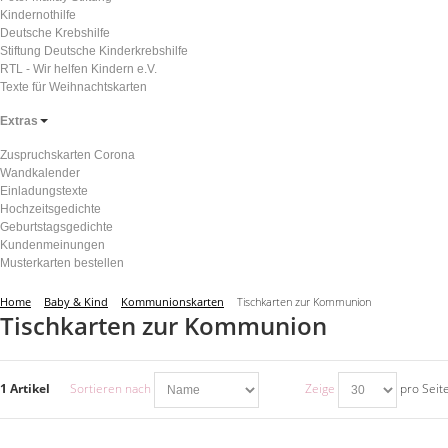
Kindernothilfe
Deutsche Krebshilfe
Stiftung Deutsche Kinderkrebshilfe
RTL - Wir helfen Kindern e.V.
Texte für Weihnachtskarten
Extras
Zuspruchskarten Corona
Wandkalender
Einladungstexte
Hochzeitsgedichte
Geburtstagsgedichte
Kundenmeinungen
Musterkarten bestellen
Home
Baby & Kind
Kommunionskarten
Tischkarten zur Kommunion
Tischkarten zur Kommunion
1 Artikel
Sortieren nach
Zeige
pro Seit