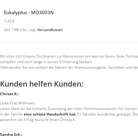
Eukalyptus - MO3003N
1,20 €
Inkl. 19% USt.
,
zzgl.
Versandkosten
Wo sitze ich? Unsere Tischkarten zur Kommunion verraten es Ihnen. Gute Tischna
verlaufen und noch lange in bester Erinnerung bleiben.
Übersenden Sie uns einfach die Namen der Kommunionsgäste. Gestalten und das 
Kunden helfen Kunden:
Christa K.:
Liebe Frau Wittmann,
vielen Dank für die schnelle Zusendung der tollen Kommunionskarten für meinen 
in der Familie
eine schöne Handschrift hat.
Es hat alles wunderbar geklappt. D
weiterhin viel Erfolg wünscht Ihnen Christa K.
Sandra Sch.: