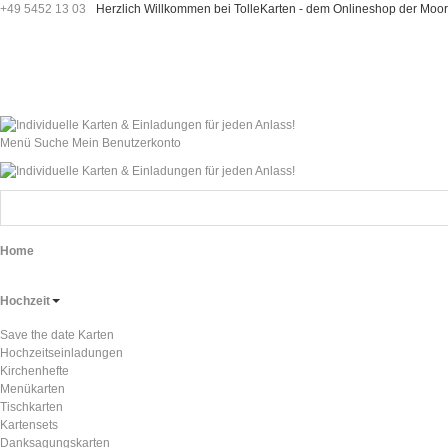
+49 5452 13 03
Herzlich Willkommen bei TolleKarten - dem Onlineshop der M
Menü
Suche
Mein Benutzerkonto
Home
Hochzeit
Save the date Karten
Hochzeitseinladungen
Kirchenhefte
Menükarten
Tischkarten
Kartensets
Danksagungskarten