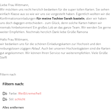
Liebe Frau Wittmann,
Wir möchten uns recht herzlich bedanken für die super tollen Karten. Sie sehen
einfach Klasse aus so wie wir uns sie vorgestellt haben. Eigentlich wollten wir die
Konfirmationseinladungen
für meine Tochter Sarah basteln
, aber wir haben
uns doch dagegen entschieden - zum Glück, denn solche Karten hätten wir
niemals hinbekommen! Ein großes Lob an das ganze Team. Wir werden Sie gerne
weiter Empfehlen. Nochmals herzlich Dank liebe Grüße Ramona
Hallo Frau Wittmann,
wir bedanken uns für die schönen Einladungskarten zur Hochzeit und den
reibungslosen zügigen Ablauf. Auch bei unseren Hochzeitsgästen sind die Karten
gut angekommen. Wir können Ihren Service nur weiterempfehlen. Viele Grüße
Steffi
Filtern nach
Filtern nach:
Diesen
Farbe:
Weiß/creme/hell
Artikel
Diesen
Stil:
schlicht
entfernen
Artikel
Alles entfernen
entfernen