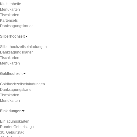
Kirchenhefte
Menükarten
Tischkarten
Kartensets
Danksagungskarten
Silberhochzeit
Silberhochzeitseinladungen
Danksagungskarten
Tischkarten
Menükarten
Goldhochzeit
Goldhochzeitseinladungen
Danksagungskarten
Tischkarten
Menükarten
Einladungen
Einladungskarten
Runder Geburtstag
30. Geburtstag