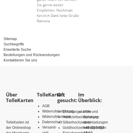
Sie gerne weiter
Empfehlen. Nochmals
herzlich Dank liebe Grüße
Ramona
Sitemap
Suchbegriffe
Erweiterte Suche
Bestellungen und Rücksendungen
Kontaktieren Sie uns
Über
TolleKarten
Oft
Im
TolleKarten
gesucht:
Überblick:
AGB
Widerrufsbelehrung
Einladungskarten
Hilfe und
Widerrufsformular
Hochzeitseinladungen
Beratung
Datenschutz
TolleKarten ist
Silberhochzeitseinladungen
unter
Versand-
der Onlineshop
Goldhochzeitseinladungen
+49 (0) 5452
und