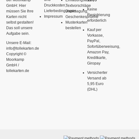
der Moorkamp
Einladungstexte,
13 03
Druckkosten,
GmbH: Hier
Textvorschläge
Keine
Lieferbedingungen
müssen Sie Ihre
Danksagung,
Registrierung
Impressum
Karten nicht
Geschenkesprüche
erforderlich
selbst gestalten!
Musterkarten
Das soll unsere
bestellen
Kauf per
Aufgabe sein.
Vorkasse,
PayPal,
Unsere E-Mail:
Sofortüberweisung,
info@tollekarten.de
Amazon Pay,
Copyright ©
Kreditkarte,
Moorkamp
Giropay
GmbH /
tollekarten.de
Versicherter
Versand ab
5,95 Euro
(DHL)