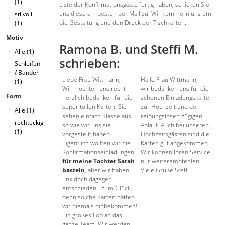
(1)
Liste der Konfirmationsgäste fertig haben, schicken Sie
uns diese am besten per Mail zu. Wir kümmern uns um
stilvoll
die Gestaltung und den Druck der Tischkarten.
(1)
Motiv
Ramona B. und Steffi M.
Alle
(1)
schrieben:
Schleifen
/ Bänder
Liebe Frau Wittmann,
Hallo Frau Wittmann,
(1)
Wir möchten uns recht
wir bedanken uns für die
Form
herzlich bedanken für die
schönen Einladungskarten
super tollen Karten. Sie
zur Hochzeit und den
Alle
(1)
sehen einfach Klasse aus
reibungslosen zügigen
rechteckig
so wie wir uns sie
Ablauf. Auch bei unseren
(1)
vorgestellt haben.
Hochzeitsgästen sind die
Eigentlich wollten wir die
Karten gut angekommen.
Konfirmationseinladungen
Wir können Ihren Service
für meine Tochter Sarah
nur weiterempfehlen.
basteln
, aber wir haben
Viele Grüße Steffi
uns doch dagegen
entschieden - zum Glück,
denn solche Karten hätten
wir niemals hinbekommen!
Ein großes Lob an das
ganze Team. Wir werden