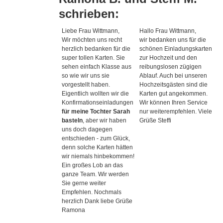
schrieben:
Liebe Frau Wittmann,
Hallo Frau Wittmann,
Wir möchten uns recht
wir bedanken uns für die
herzlich bedanken für die
schönen Einladungskarten
super tollen Karten. Sie
zur Hochzeit und den
sehen einfach Klasse aus
reibungslosen zügigen
so wie wir uns sie
Ablauf. Auch bei unseren
vorgestellt haben.
Hochzeitsgästen sind die
Eigentlich wollten wir die
Karten gut angekommen.
Konfirmationseinladungen
Wir können Ihren Service
für meine Tochter Sarah
nur weiterempfehlen. Viele
basteln
, aber wir haben
Grüße Steffi
uns doch dagegen
entschieden - zum Glück,
denn solche Karten hätten
wir niemals hinbekommen!
Ein großes Lob an das
ganze Team. Wir werden
Sie gerne weiter
Empfehlen. Nochmals
herzlich Dank liebe Grüße
Ramona