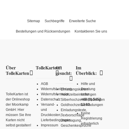
Sitemap
Suchbegriffe
Erweiterte Suche
Bestellungen und Rücksendungen
Kontaktieren Sie uns
Über
TolleKarten
Oft
Im
TolleKarten
gesucht:
Überblick:
AGB
Hilfe und
Widerrufsbelehrung
Beratung
Einladungskarten
TolleKarten ist
Widerrufsformular
unter
Hochzeitseinladungen
der Onlineshop
Datenschutz
+49 (0) 5452
Silberhochzeitseinladungen
der Moorkamp
Versand-
13 03
Goldhochzeitseinladungen
GmbH: Hier
und
Einladungstexte,
Keine
müssen Sie Ihre
Druckkosten,
Textvorschläge
Registrierung
Karten nicht
Lieferbedingungen
Danksagung,
erforderlich
selbst gestalten!
Impressum
Geschenkesprüche