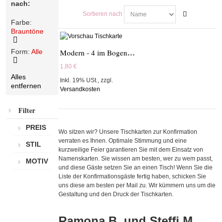
nach:
Sortieren nach
Farbe:
Brauntöne
Diesen
Modern - 4 im Bogen - 17T402
Form:
Alle
Artikel
entfernen
1,80 €
Diesen
Alles
Artikel
Inkl. 19% USt.
,
zzgl.
entfernen
entfernen
Versandkosten
Filter
PREIS
Wo sitzen wir? Unsere Tischkarten zur Konfirmation
verraten es Ihnen. Optimale Stimmung und eine
STIL
kurzweilige Feier garantieren Sie mit dem Einsatz von
Namenskarten. Sie wissen am besten, wer zu wem passt,
MOTIV
und diese Gäste setzen Sie an einen Tisch! Wenn Sie die
Liste der Konfirmationsgäste fertig haben, schicken Sie
uns diese am besten per Mail zu. Wir kümmern uns um die
Gestaltung und den Druck der Tischkarten.
Ramona B. und Steffi M.