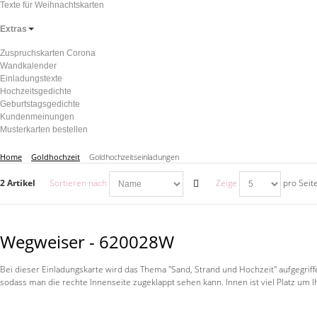
Texte für Weihnachtskarten
Extras
Zuspruchskarten Corona
Wandkalender
Einladungstexte
Hochzeitsgedichte
Geburtstagsgedichte
Kundenmeinungen
Musterkarten bestellen
Home
Goldhochzeit
Goldhochzeitseinladungen
2 Artikel
Sortieren nach
Zeige
pro Seit
Wegweiser - 620028W
Bei dieser Einladungskarte wird das Thema "Sand, Strand und Hochzeit" aufgegriffe
sodass man die rechte Innenseite zugeklappt sehen kann. Innen ist viel Platz um