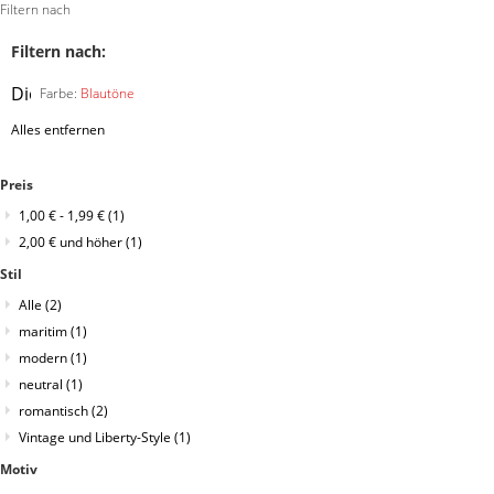
Filtern nach
Filtern nach:
Diesen
Farbe:
Blautöne
Artikel
Alles entfernen
entfernen
Preis
1,00 €
-
1,99 €
(1)
2,00 €
und höher
(1)
Stil
Alle
(2)
maritim
(1)
modern
(1)
neutral
(1)
romantisch
(2)
Vintage und Liberty-Style
(1)
Motiv