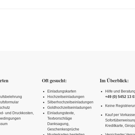
rten
Oft gesucht:
Im Überblick:
Einladungskarten
Hilfe und Beratun
rufsbelehrung
Hochzeitseinladungen
+49 (0) 5452 13 0
ufsformular
Silberhochzeitseinladungen
Keine Registrierun
schutz
Goldhochzeitseinladungen
nd- und Druckkosten,
Einladungstexte,
Kauf per Vorkasse
rbedingungen
Textvorschläge
Sofortüberweisun
ssum
Danksagung,
Kreditkarte, Girop
Geschenkesprüche
Musterkarten bestellen
Versicherter Vers