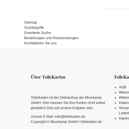
Sitemap
Suchbegriffe
Erweiterte Suche
Bestellungen und Rücksendungen
Kontaktieren Sie uns
Über TolleKarten
TolleKa
AGB
Wider
TolleKarten ist der Onlineshop der Moorkamp
Widerr
GmbH: Hier müssen Sie Ihre Karten nicht selbst
Daten
gestalten! Das soll unsere Aufgabe sein.
Versa
Liefe
Unsere E-Mail: info@tollekarten.de
Impre
Copyright © Moorkamp GmbH / tollekarten.de