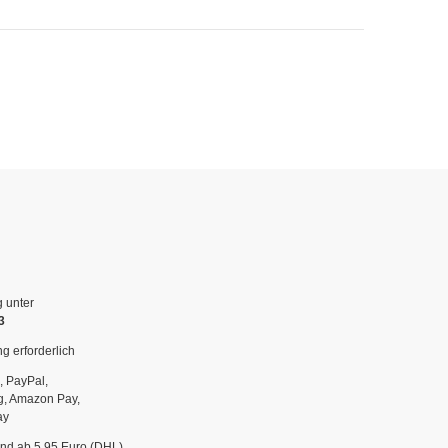
g unter
3
g erforderlich
, PayPal,
g, Amazon Pay,
ay
and ab 5,95 Euro (DHL)