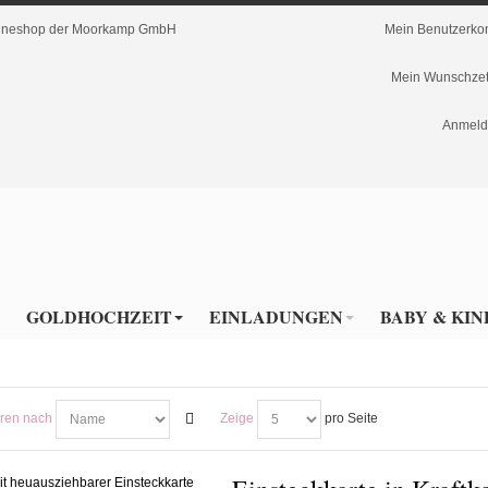
nlineshop der Moorkamp GmbH
Mein Benutzerko
Mein Wunschzet
Anmeld
GOLDHOCHZEIT
EINLADUNGEN
BABY & KIN
eren nach
Zeige
pro Seite