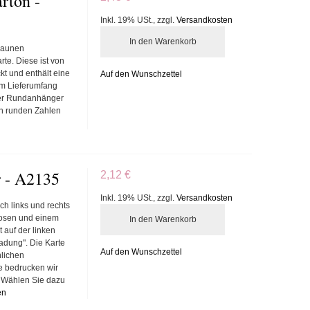
rton -
Inkl. 19% USt.
,
zzgl.
Versandkosten
In den Warenkorb
braunen
rte. Diese ist von
t und enthält eine
Auf den Wunschzettel
um Lieferumfang
der Rundanhänger
en runden Zahlen
 - A2135
2,12 €
Inkl. 19% USt.
,
zzgl.
Versandkosten
ch links und rechts
Rosen und einem
In den Warenkorb
 auf der linken
ladung". Die Karte
Auf den Wunschzettel
nlichen
e bedrucken wir
. Wählen Sie dazu
en