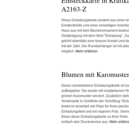
Einsteckkarte in Kraftka
A2163-Z
Diese Einladungskarte besteht aus einer 
Einsteckhülle und einer einseitigen Innenka
Haus aus mit dem Blumenornament bedruck
Goldprägung mit dem Wort "Einladung". Z
gehört ebenfalls eine braune Kordel und 
mit der Zahl. Der Rundanhänger ist mit all
möglich.
Mehr erfahren
Blumen mit Karomuster
Diese cremefarbene Einladungskarte ist na
aufklappbar. Sie wurde mit rosafarbenen 
grünen Karomuster verziert. Zusätzlich steht
Vorderseite in Goldfolie der Schriftzug "Ein
bietet im Innenteil viel Platz für Ihren persö
Einladungstext und ein eigenes Foto. Gern
Ihnen diese Einladungskarte zu Ihrer Feier
einfach den Druckservice aus.
Mehr erfahr