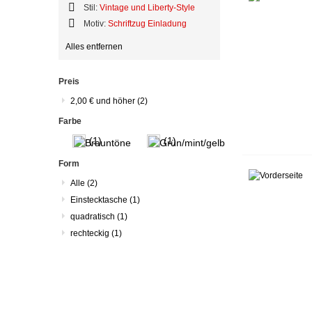
Stil:
Vintage und Liberty-Style
Diesen
Motiv:
Schriftzug Einladung
Artikel
Diesen
entfernen
Alles entfernen
Artikel
entfernen
Preis
2,00 €
und höher
(2)
Farbe
(1)
(1)
Form
Alle
(2)
Einstecktasche
(1)
quadratisch
(1)
rechteckig
(1)