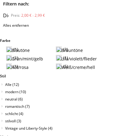
Filtern nach:
Diesen
Preis:
2,00 € - 2,99 €
Artikel
Alles entfernen
entfernen
Farbe
(1)
(3)
(1)
(1)
(1)
(5)
Stil
Alle
(12)
modern
(10)
neutral
(6)
romantisch
(7)
schlicht
(4)
stilvoll
(3)
Vintage und Liberty-Style
(4)