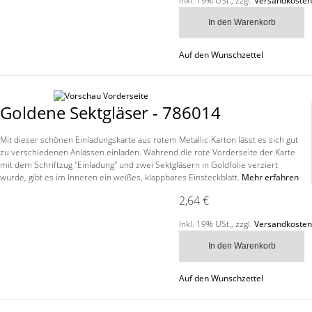
Inkl. 19% USt.
,
zzgl.
Versandkosten
In den Warenkorb
Auf den Wunschzettel
Goldene Sektgläser - 786014
Mit dieser schönen Einladungskarte aus rotem Metallic-Karton lässt es sich gut
zu verschiedenen Anlässen einladen. Während die rote Vorderseite der Karte
mit dem Schriftzug "Einladung" und zwei Sektgläsern in Goldfolie verziert
wurde, gibt es im Inneren ein weißes, klappbares Einsteckblatt.
Mehr erfahren
2,64 €
Inkl. 19% USt.
,
zzgl.
Versandkosten
In den Warenkorb
Auf den Wunschzettel