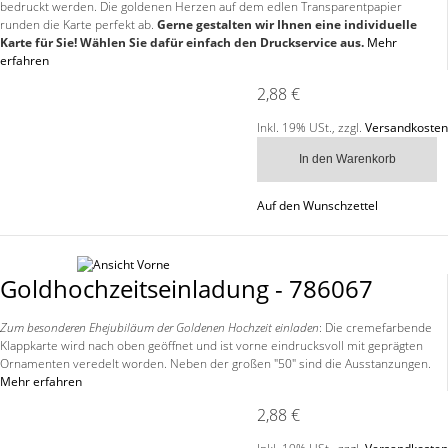
bedruckt werden. Die goldenen Herzen auf dem edlen Transparentpapier
runden die Karte perfekt ab.
Gerne gestalten wir Ihnen eine individuelle
Karte für Sie! Wählen Sie dafür einfach den Druckservice aus.
Mehr
erfahren
2,88 €
Inkl. 19% USt.
,
zzgl.
Versandkosten
In den Warenkorb
Auf den Wunschzettel
Goldhochzeitseinladung - 786067
Zum besonderen Ehejubiläum der Goldenen Hochzeit einladen
: Die cremefarbende
Klappkarte wird nach oben geöffnet und ist vorne eindrucksvoll mit geprägten
Ornamenten veredelt worden. Neben der großen "50" sind die Ausstanzungen.
Mehr erfahren
2,88 €