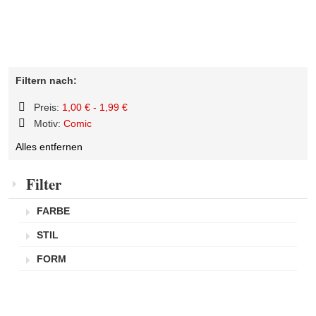
Filtern nach:
Preis:
1,00 € - 1,99 €
Diesen
Motiv:
Comic
Artikel
Diesen
entfernen
Alles entfernen
Artikel
entfernen
Filter
FARBE
STIL
FORM