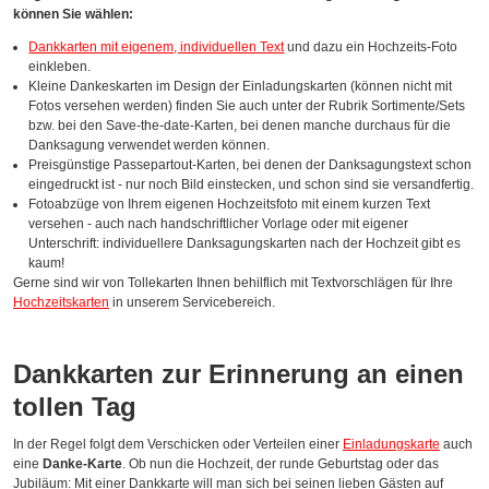
können Sie wählen:
Dankkarten mit eigenem, individuellen Text
und dazu ein Hochzeits-Foto
einkleben.
Kleine Dankeskarten im Design der Einladungskarten (können nicht mit
Fotos versehen werden) finden Sie auch unter der Rubrik Sortimente/Sets
bzw. bei den Save-the-date-Karten, bei denen manche durchaus für die
Danksagung verwendet werden können.
Preisgünstige Passepartout-Karten, bei denen der Danksagungstext schon
eingedruckt ist - nur noch Bild einstecken, und schon sind sie versandfertig.
Fotoabzüge von Ihrem eigenen Hochzeitsfoto mit einem kurzen Text
versehen - auch nach handschriftlicher Vorlage oder mit eigener
Unterschrift: individuellere Danksagungskarten nach der Hochzeit gibt es
kaum!
Gerne sind wir von Tollekarten Ihnen behilflich mit Textvorschlägen für Ihre
Hochzeitskarten
in unserem Servicebereich.
Dankkarten zur Erinnerung an einen
tollen Tag
In der Regel folgt dem Verschicken oder Verteilen einer
Einladungskarte
auch
eine
Danke-Karte
. Ob nun die Hochzeit, der runde Geburtstag oder das
Jubiläum: Mit einer Dankkarte will man sich bei seinen lieben Gästen auf