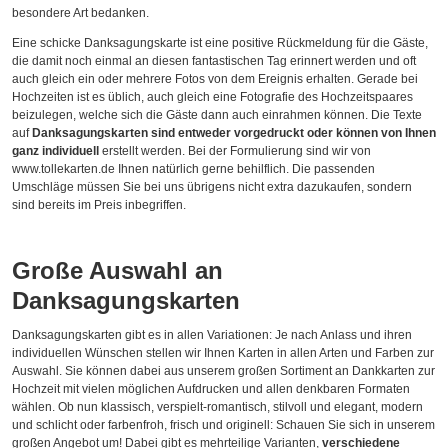
besondere Art bedanken.
Eine schicke Danksagungskarte ist eine positive Rückmeldung für die Gäste,
die damit noch einmal an diesen fantastischen Tag erinnert werden und oft
auch gleich ein oder mehrere Fotos von dem Ereignis erhalten. Gerade bei
Hochzeiten ist es üblich, auch gleich eine Fotografie des Hochzeitspaares
beizulegen, welche sich die Gäste dann auch einrahmen können. Die Texte
auf
Danksagungskarten sind entweder vorgedruckt oder können von Ihnen
ganz individuell
erstellt werden. Bei der Formulierung sind wir von
www.tollekarten.de Ihnen natürlich gerne behilflich. Die passenden
Umschläge müssen Sie bei uns übrigens nicht extra dazukaufen, sondern
sind bereits im Preis inbegriffen.
Große Auswahl an
Danksagungskarten
Danksagungskarten gibt es in allen Variationen: Je nach Anlass und ihren
individuellen Wünschen stellen wir Ihnen Karten in allen Arten und Farben zur
Auswahl. Sie können dabei aus unserem großen Sortiment an Dankkarten zur
Hochzeit mit vielen möglichen Aufdrucken und allen denkbaren Formaten
wählen. Ob nun klassisch, verspielt-romantisch, stilvoll und elegant, modern
und schlicht oder farbenfroh, frisch und originell: Schauen Sie sich in unserem
großen Angebot um! Dabei gibt es mehrteilige Varianten,
verschiedene