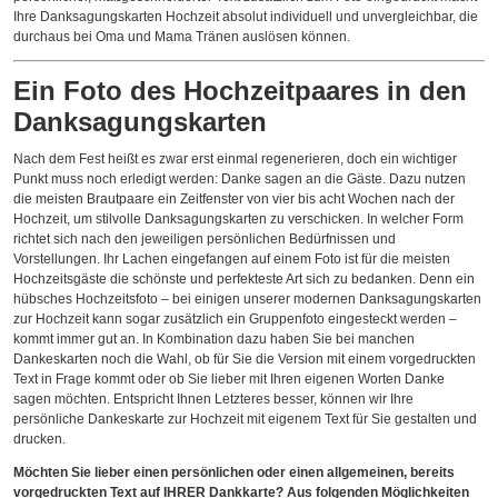
Ihre Danksagungskarten Hochzeit absolut individuell und unvergleichbar, die
durchaus bei Oma und Mama Tränen auslösen können.
Ein Foto des Hochzeitpaares in den
Danksagungskarten
Nach dem Fest heißt es zwar erst einmal regenerieren, doch ein wichtiger
Punkt muss noch erledigt werden: Danke sagen an die Gäste. Dazu nutzen
die meisten Brautpaare ein Zeitfenster von vier bis acht Wochen nach der
Hochzeit, um stilvolle Danksagungskarten zu verschicken. In welcher Form
richtet sich nach den jeweiligen persönlichen Bedürfnissen und
Vorstellungen. Ihr Lachen eingefangen auf einem Foto ist für die meisten
Hochzeitsgäste die schönste und perfekteste Art sich zu bedanken. Denn ein
hübsches Hochzeitsfoto – bei einigen unserer modernen Danksagungskarten
zur Hochzeit kann sogar zusätzlich ein Gruppenfoto eingesteckt werden –
kommt immer gut an. In Kombination dazu haben Sie bei manchen
Dankeskarten noch die Wahl, ob für Sie die Version mit einem vorgedruckten
Text in Frage kommt oder ob Sie lieber mit Ihren eigenen Worten Danke
sagen möchten. Entspricht Ihnen Letzteres besser, können wir Ihre
persönliche Dankeskarte zur Hochzeit mit eigenem Text für Sie gestalten und
drucken.
Möchten Sie lieber einen persönlichen oder einen allgemeinen, bereits
vorgedruckten Text auf IHRER Dankkarte? Aus folgenden Möglichkeiten