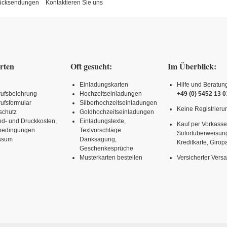
Rücksendungen
Kontaktieren Sie uns
rten
Oft gesucht:
Im Überblick:
Einladungskarten
Hilfe und Beratun
rufsbelehrung
Hochzeitseinladungen
+49 (0) 5452 13 0
ufsformular
Silberhochzeitseinladungen
Keine Registrierun
schutz
Goldhochzeitseinladungen
nd- und Druckkosten,
Einladungstexte,
Kauf per Vorkasse
rbedingungen
Textvorschläge
Sofortüberweisun
ssum
Danksagung,
Kreditkarte, Girop
Geschenkesprüche
Musterkarten bestellen
Versicherter Vers