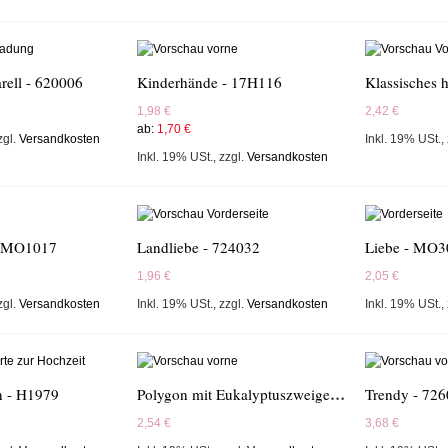
rell - 620006
Kinderhände - 17H116
1,98 €
2,42 €
ab:
1,70 €
zgl.
Versandkosten
Inkl. 19% USt.
,
Inkl. 19% USt.
,
zzgl.
Versandkosten
- MO1017
Landliebe - 724032
Liebe - MO3
1,96 €
2,05 €
zgl.
Versandkosten
Inkl. 19% USt.
,
zzgl.
Versandkosten
Inkl. 19% USt.
,
Polygon mit Eukalyptuszweigen - 689001
n - H1979
Trendy - 72
2,54 €
3,68 €