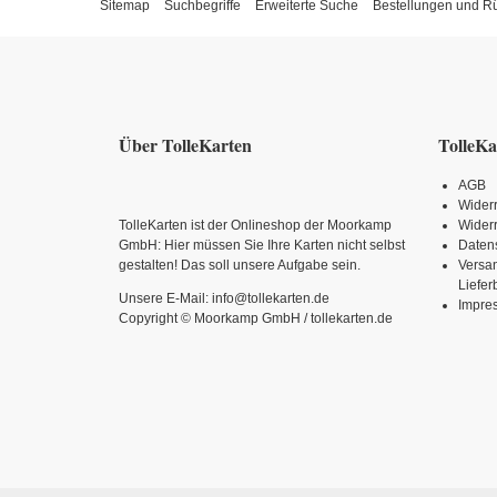
Sitemap
Suchbegriffe
Erweiterte Suche
Bestellungen und 
Über TolleKarten
TolleKa
AGB
Wider
TolleKarten ist der Onlineshop der Moorkamp
Widerr
GmbH: Hier müssen Sie Ihre Karten nicht selbst
Daten
gestalten! Das soll unsere Aufgabe sein.
Versa
Liefe
Unsere E-Mail: info@tollekarten.de
Impre
Copyright © Moorkamp GmbH / tollekarten.de