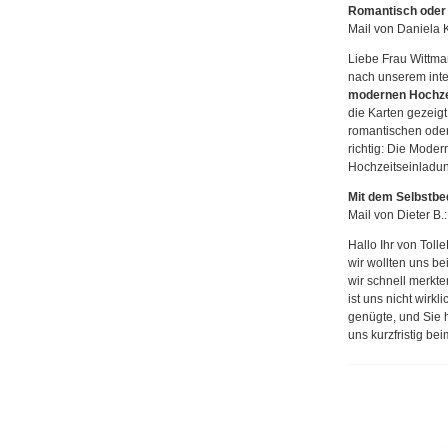
Romantisch oder
Mail von Daniela K
Liebe Frau Wittma
nach unserem inte
modernen Hochzei
die Karten gezeigt
romantischen oder
richtig: Die Mode
Hochzeitseinladun
Mit dem Selbstbe
Mail von Dieter B.:
Hallo Ihr von Tolle
wir wollten uns be
wir schnell merkte
ist uns nicht wirk
genügte, und Sie h
uns kurzfristig b