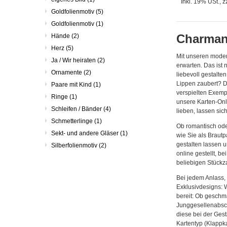
Inkl. 19% USt.
,
z
Goldfolienmotiv
(5)
Goldfolienmotiv
(1)
Charmant
Hände
(2)
Herz
(5)
Mit unseren moder
Ja / Wir heiraten
(2)
erwarten. Das ist 
Ornamente
(2)
liebevoll gestalte
Lippen zaubert? D
Paare mit Kind
(1)
verspielten Exempl
Ringe
(1)
unsere Karten-Onl
Schleifen / Bänder
(4)
lieben, lassen si
Schmetterlinge
(1)
Ob romantisch ode
Sekt- und andere Gläser
(1)
wie Sie als Braut
gestalten lassen 
Silberfolienmotiv
(2)
online gestellt, 
beliebigen Stückza
Bei jedem Anlass, 
Exklusivdesigns: W
bereit: Ob geschm
Junggesellenabschi
diese bei der Ges
Kartentyp (Klappka