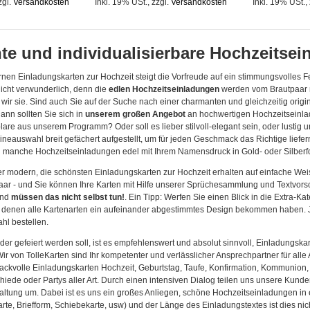
zgl.
Versandkosten
Inkl. 19% USt.
,
zzgl.
Versandkosten
Inkl. 19% USt.
,
e und individualisierbare Hochzeitse
nen Einladungskarten zur Hochzeit steigt die Vorfreude auf ein stimmungsvolles Fe
nicht verwunderlich, denn die
edlen Hochzeitseinladungen
werden vom Brautpaar m
n wir sie. Sind auch Sie auf der Suche nach einer charmanten und gleichzeitig origi
ann sollten Sie sich in
unserem großen Angebot
an hochwertigen Hochzeitseinl
are aus unserem Programm? Oder soll es lieber stilvoll-elegant sein, oder lustig 
ineauswahl breit gefächert aufgestellt, um für jeden Geschmack das Richtige liefe
ch manche Hochzeitseinladungen edel mit Ihrem Namensdruck in Gold- oder Silberfo
r modern, die schönsten Einladungskarten zur Hochzeit erhalten auf einfache Wei
paar - und Sie können Ihre Karten mit Hilfe unserer Sprüchesammlung und Textvo
und
müssen das nicht selbst tun!
. Ein Tipp: Werfen Sie einen Blick in die Extra-Kat
bei denen alle Kartenarten ein aufeinander abgestimmtes Design bekommen haben. J
hl bestellen.
der gefeiert werden soll, ist es empfehlenswert und absolut sinnvoll, Einladungsk
ir von TolleKarten sind Ihr kompetenter und verlässlicher Ansprechpartner für alle
ackvolle Einladungskarten Hochzeit, Geburtstag, Taufe, Konfirmation, Kommunion, 
ede oder Partys aller Art. Durch einen intensiven Dialog teilen uns unsere Kunden t
taltung um. Dabei ist es uns ein großes Anliegen, schöne Hochzeitseinladungen in
rte, Briefform, Schiebekarte, usw) und der Länge des Einladungstextes ist dies ni