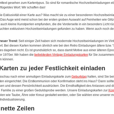
mttext gesehen zum Kartentypus. So sind für romantische Hochzeitseinladungen eben
flügeldes Wort: Wir schaffen das!
e Exklusivität einer Karte aus? Was macht sie zu einer besonderen Hochzeitseinla
Das Auge wird meist schon bei der ersten groben Auswahl auf Feinheiten wie Glit
auch kleine Kunstperlen empfunden, die die Vorderseite in ein besonders Licht r
uchten exklusiven Hochzeitseinladungen gefunden zu haben. Wenn auch noch der 
 neuer Trend:
Seit einiger Zeit haben sich modernste Hochzeitseinladungen im Vinta
rt. Bei diesen Karten kommen ähnlich wie bei den Retro Einladungen ältere bzw. 
es dageben nicht. Es ist grundsätzlich so, dass damit Motive aus einer älteren E
er 1970er. Wir haben die
beliebtesten Vintage Einladungskarten
für Sie zusammenge
n können.
eKarten zu jeder Festlichkeit einladen
sschau nach einer anmutigen Einladungskarte zum
Geburtstag
halten, sind Sie be
n eingerichtet. Die Erstkommunion oder Konfirmation steht ins Haus? Dann sollten
en und dessen Persönlichkeit ausdrücken. Die Ernsthaftigkeit des Anlasses und di
e Familie zu einer großen Geduldsprobe werden. Unsere Einladungskarten zur
Kon
olen wie Taube, Ähre oder Kreuz gestaltet werden, oder Sie wählen eine unserer m
Individualisierung.
 nette Zeilen