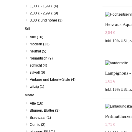
1,00 €
-
1,99 €
(4)
2,00 €
-
2,99 €
(9)
3,00 €
und höher
(3)
Herz aus Aqua
Stil
2,54 €
Alle
(16)
Inkl. 19% USt.
,
z
modern
(13)
neutral
(5)
romantisch
(9)
schlicht
(4)
Lampignons 
stilvoll
(6)
Vintage und Liberty-Style
(4)
1,62 €
witzig
(1)
Inkl. 19% USt.
,
z
Motiv
Alle
(16)
Blumen, Blätter
(3)
Perlmuttherze
Brautpaar
(1)
Comic
(2)
1,71 €
eigenes Bild
(1)