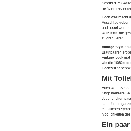
Schriftart im Gesa
heißt ein neues ge
Doch was macht di
Ausschlag geben. 
und nobel werden 
weiß man, die ges
zu gratulieren.
Vintage Style als
Brautpaaren erobe
Vintage-Look gibt 
wie die 1960er od
Hochzeit benenne
Mit Toll
Auch wenn Sie Au
Shop mehrere Seite
Jugendlichen pass
kann für die ganz
christlichen Symb
Möglichkeiten der 
Ein paar