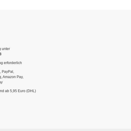
g unter
3
g erforderlich
, PayPal,
g, Amazon Pay,
ay
and ab 5,95 Euro (DHL)