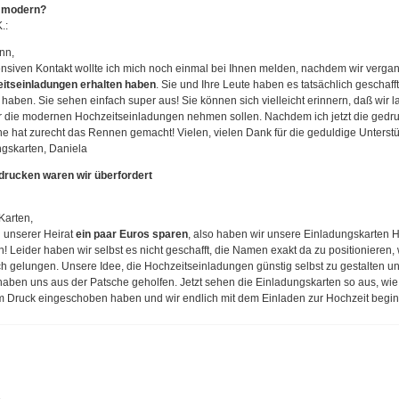
 modern?
.:
nn,
nsiven Kontakt wollte ich mich noch einmal bei Ihnen melden, nachdem wir ver
tseinladungen erhalten haben
. Sie und Ihre Leute haben es tatsächlich geschafft
 haben. Sie sehen einfach super aus! Sie können sich vielleicht erinnern, daß wir
 die modernen Hochzeitseinladungen nehmen sollen. Nachdem ich jetzt die gedru
rne hat zurecht das Rennen gemacht! Vielen, vielen Dank für die geduldige Unter
gskarten, Daniela
drucken waren wir überfordert
Karten,
i unserer Heirat
ein paar Euros sparen
, also haben wir unsere Einladungskarten Ho
n! Leider haben wir selbst es nicht geschafft, die Namen exakt da zu positioniere
lich gelungen. Unsere Idee, die Hochzeitseinladungen günstig selbst zu gestalten un
aben uns aus der Patsche geholfen. Jetzt sehen die Einladungskarten so aus, wie 
eim Druck eingeschoben haben und wir endlich mit dem Einladen zur Hochzeit begi