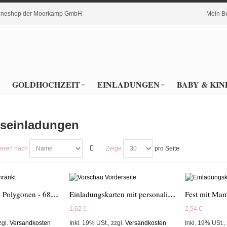
nlineshop der Moorkamp GmbH
Mein B
GOLDHOCHZEIT
EINLADUNGEN
BABY & KIN
tseinladungen
ieren nach
Zeige
pro Seite
Bilder mit rosa Polygonen - 689000
Einladungskarten mit personalisierten Icons - MO1003
Fest mit Ma
1,62 €
2,54 €
zgl.
Versandkosten
Inkl. 19% USt.
,
zzgl.
Versandkosten
Inkl. 19% USt.
,