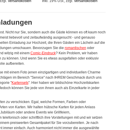
zzgl.
Versandkosten
Inkl. 19% USt.
,
zzgl.
Versandkosten
inladungen
st. Nicht nur Sie, sondern auch die Gäste können es oft kaum noch
eist liebevoll und zeitaufwändig ausgesucht - und genauso
nellen Einladung zur Hochzeit, die Ihren Gästen ein Lächeln auf die
adungen umschauen. Bevorzugen Sie die
romantischen
oder
und witzig mit einem
Comic-Eindruck
? Kein Problem, wir haben
rn zu können. Und wenn Sie es etwas ausgefallen oder exklusiv
lie aufbereiten.
se mit einem Foto jenen einzigartigen und individuellen Charme
rschlägen im Bereich "Service" nach IHREM Geschmack durch uns
egorie "
Kartensets
". Hier haben wir bildschöne Hochzeitskarten
edoch können Sie jede von ihnen auch als Einzelkarte in jeder
arten zu verschicken. Egal, welche Formen, Farben oder
 Arten von Karten. Wir halten hübsche Karten für jeden Anlass
Jubiläum oder andere Events wie Grillfeiern,
elefonisch oder schriftlich ihre Vorstellungen mit und wir setzen
 einem preiswerten Gesamtpaket für Sie vorzubereiten. Je nach
cht immer einfach. Auch harmoniert nicht immer die ausgewählte