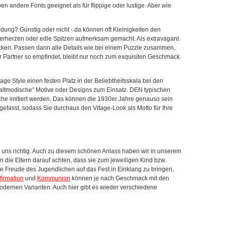
 andere Fonts geeignet als für flippige oder lustige. Aber wie
dung? Günstig oder nicht - da können oft Kleinigkeiten den
zerherzen oder edle Spitzen aufmerksam gemacht. Als extravagant
ücken. Passen dann alle Details wie bei einem Puzzle zusammen,
Partner so empfindet, bleibt nur noch zum exquisiten Geschmack
ge Style einen festen Platz in der Beliebtheitsskala bei den
"altmodische" Motive oder Designs zum Einsatz. DEN typischen
poche imitiert werden. Das können die 1930er Jahre genauso sein
fasst, sodass Sie durchaus den Vitage-Look als Motto für Ihre
i uns richtig. Auch zu diesem schönen Anlass haben wir in unserem
 die Eltern darauf achten, dass sie zum jeweiligen Kind bzw.
e Freude des Jugendlichen auf das Fest in Einklang zu bringen,
firmation
und
Kommunion
können je nach Geschmack mit den
odernen Varianten. Auch hier gibt es wieder verschiedene