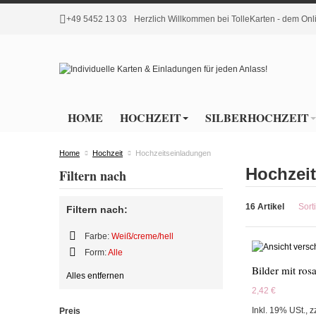
+49 5452 13 03
Herzlich Willkommen bei TolleKarten - dem O
HOME
HOCHZEIT
SILBERHOCHZEIT
Home
Hochzeit
Hochzeitseinladungen
Hochzei
Filtern nach
16 Artikel
Sort
Filtern nach:
Farbe:
Weiß/creme/hell
Diesen
Form:
Alle
Artikel
Diesen
entfernen
Alles entfernen
Artikel
entfernen
2,42 €
Inkl. 19% USt.
,
z
Preis