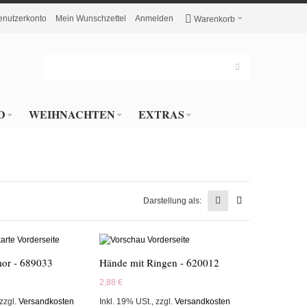
enutzerkonto
Mein Wunschzettel
Anmelden
Warenkorb
D
WEIHNACHTEN
EXTRAS
Darstellung als:
mor - 689033
Hände mit Ringen - 620012
2,88 €
zzgl.
Versandkosten
Inkl. 19% USt.
,
zzgl.
Versandkosten