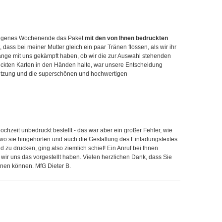
gangenes Wochenende das Paket
mit den von Ihnen bedruckten
, dass bei meiner Mutter gleich ein paar Tränen flossen, als wir ihr
 lange mit uns gekämpft haben, ob wir die zur Auswahl stehenden
ckten Karten in den Händen halte, war unsere Entscheidung
stützung und die superschönen und hochwertigen
chzeit unbedruckt bestellt - das war aber ein großer Fehler, wie
n, wo sie hingehörten und auch die Gestaltung des Einladungstextes
d zu drucken, ging also ziemlich schief! Ein Anruf bei Ihnen
wir uns das vorgestellt haben. Vielen herzlichen Dank, dass Sie
nnen können. MfG Dieter B.