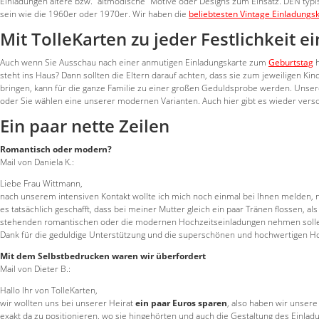
Einladungen ältere bzw. "altmodische" Motive oder Designs zum Einsatz. DEN typis
sein wie die 1960er oder 1970er. Wir haben die
beliebtesten Vintage Einladungs
Mit TolleKarten zu jeder Festlichkeit e
Auch wenn Sie Ausschau nach einer anmutigen Einladungskarte zum
Geburtstag
h
steht ins Haus? Dann sollten die Eltern darauf achten, dass sie zum jeweiligen Ki
bringen, kann für die ganze Familie zu einer großen Geduldsprobe werden. Unse
oder Sie wählen eine unserer modernen Varianten. Auch hier gibt es wieder versc
Ein paar nette Zeilen
Romantisch oder modern?
Mail von Daniela K.:
Liebe Frau Wittmann,
nach unserem intensiven Kontakt wollte ich mich noch einmal bei Ihnen melde
es tatsächlich geschafft, dass bei meiner Mutter gleich ein paar Tränen flossen, al
stehenden romantischen oder die modernen Hochzeitseinladungen nehmen sollen. 
Dank für die geduldige Unterstützung und die superschönen und hochwertigen Ho
Mit dem Selbstbedrucken waren wir überfordert
Mail von Dieter B.:
Hallo Ihr von TolleKarten,
wir wollten uns bei unserer Heirat
ein paar Euros sparen
, also haben wir unsere
exakt da zu positionieren, wo sie hingehörten und auch die Gestaltung des Einladun