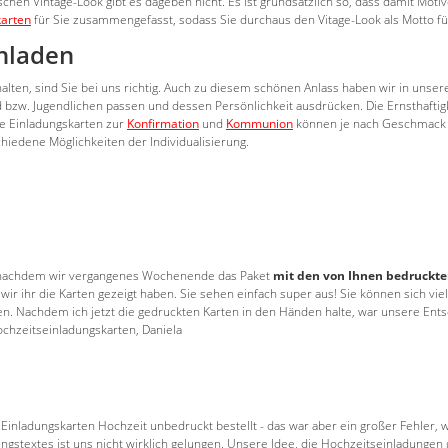
chen Vintage-Look gibt es dageben nicht. Es ist grundsätzlich so, dass damit Mot
karten
für Sie zusammengefasst, sodass Sie durchaus den Vitage-Look als Motto f
inladen
alten, sind Sie bei uns richtig. Auch zu diesem schönen Anlass haben wir in uns
nd bzw. Jugendlichen passen und dessen Persönlichkeit ausdrücken. Die Ernsthaftig
re Einladungskarten zur
Konfirmation
und
Kommunion
können je nach Geschmack m
hiedene Möglichkeiten der Individualisierung.
n, nachdem wir vergangenes Wochenende das Paket
mit den von Ihnen bedruckt
s wir ihr die Karten gezeigt haben. Sie sehen einfach super aus! Sie können sich vi
Nachdem ich jetzt die gedruckten Karten in den Händen halte, war unsere Entsch
chzeitseinladungskarten, Daniela
 Einladungskarten Hochzeit unbedruckt bestellt - das war aber ein großer Fehler, w
gstextes ist uns nicht wirklich gelungen. Unsere Idee, die Hochzeitseinladungen gü