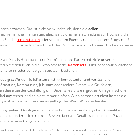
noch erwarten. Das ist nicht verwunderlich, denn die
edlen
nach einer charmanten und gleichzeitig originellen Einladung zur Hochzeit, die
en Sie die
romantischen
oder verspielten Exemplare aus unserem Programm?
estellt, um für jeden Geschmack das Richtige liefern zu können. Und wenn Sie es
wie Sie als Brautpaar - und Sie können Ihre Karten mit Hilfe unserer
fen Sie einen Blick in die Extra-Kategorie "
Kartensets
". Hier haben wir bildschöne
karte in jeder beliebigen Stückzahl bestellen.
vdesigns: Wir von TolleKarten sind Ihr kompetenter und verlässlicher
nfirmation, Kommunion, Jubiläum oder andere Events wie Grillfeiern,
zen diese bei der Gestaltung um. Dabei ist es uns ein großes Anliegen, schöne
ladungstextes ist dies nicht immer einfach. Auch harmoniert nicht immer die
ige. Aber wie heißt ein neues geflügeldes Wort: Wir schaffen das!
schlag geben. Das Auge wird meist schon bei der ersten groben Auswahl auf
ein besonders Licht rücken. Passen dann alle Details wie bei einem Puzzle
ten Geschmack zu gratulieren.
 Brautpaaren erobert. Bei diesen Karten kommen ähnlich wie bei den Retro