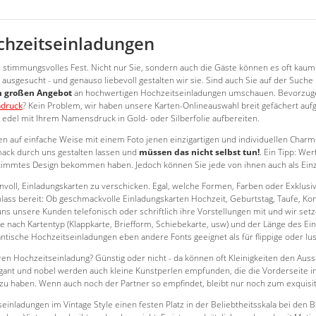
chzeitseinladungen
 stimmungsvolles Fest. Nicht nur Sie, sondern auch die Gäste können es oft kaum 
usgesucht - und genauso liebevoll gestalten wir sie. Sind auch Sie auf der Suche 
 großen Angebot
an hochwertigen Hochzeitseinladungen umschauen. Bevorzug
ndruck
? Kein Problem, wir haben unsere Karten-Onlineauswahl breit gefächert aufg
 edel mit Ihrem Namensdruck in Gold- oder Silberfolie aufbereiten.
 auf einfache Weise mit einem Foto jenen einzigartigen und individuellen Charme 
ck durch uns gestalten lassen und
müssen das nicht selbst tun!
. Ein Tipp: Wer
stimmtes Design bekommen haben. Jedoch können Sie jede von ihnen auch als Einzel
nnvoll, Einladungskarten zu verschicken. Egal, welche Formen, Farben oder Exklusi
nlass bereit: Ob geschmackvolle Einladungskarten Hochzeit, Geburtstag, Taufe, Ko
 uns unsere Kunden telefonisch oder schriftlich ihre Vorstellungen mit und wir set
 nach Kartentyp (Klappkarte, Briefform, Schiebekarte, usw) und der Länge des Ein
ische Hochzeitseinladungen eben andere Fonts geeignet als für flippige oder lust
ren Hochzeitseinladung? Günstig oder nicht - da können oft Kleinigkeiten den Aus
ant und nobel werden auch kleine Kunstperlen empfunden, die die Vorderseite in 
u haben. Wenn auch noch der Partner so empfindet, bleibt nur noch zum exquisi
einladungen im Vintage Style einen festen Platz in der Beliebtheitsskala bei den