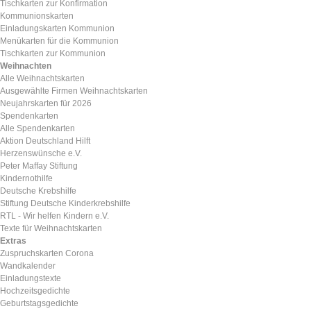
Tischkarten zur Konfirmation
Kommunionskarten
Einladungskarten Kommunion
Menükarten für die Kommunion
Tischkarten zur Kommunion
Weihnachten
Alle Weihnachtskarten
Ausgewählte Firmen Weihnachtskarten
Neujahrskarten für 2026
Spendenkarten
Alle Spendenkarten
Aktion Deutschland Hilft
Herzenswünsche e.V.
Peter Maffay Stiftung
Kindernothilfe
Deutsche Krebshilfe
Stiftung Deutsche Kinderkrebshilfe
RTL - Wir helfen Kindern e.V.
Texte für Weihnachtskarten
Extras
Zuspruchskarten Corona
Wandkalender
Einladungstexte
Hochzeitsgedichte
Geburtstagsgedichte