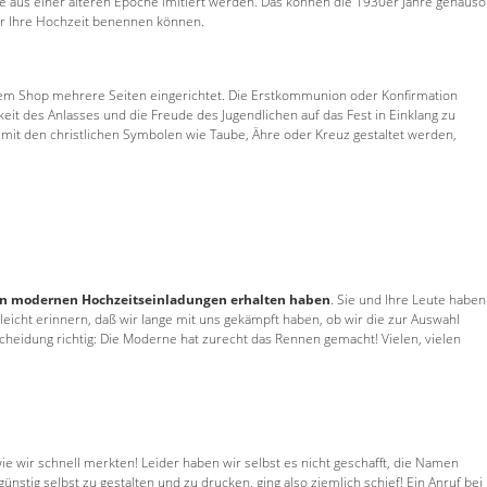
ive aus einer älteren Epoche imitiert werden. Das können die 1930er Jahre genauso
ür Ihre Hochzeit benennen können.
erem Shop mehrere Seiten eingerichtet. Die Erstkommunion oder Konfirmation
keit des Anlasses und die Freude des Jugendlichen auf das Fest in Einklang zu
it den christlichen Symbolen wie Taube, Ähre oder Kreuz gestaltet werden,
en modernen Hochzeitseinladungen erhalten haben
. Sie und Ihre Leute haben
elleicht erinnern, daß wir lange mit uns gekämpft haben, ob wir die zur Auswahl
eidung richtig: Die Moderne hat zurecht das Rennen gemacht! Vielen, vielen
ie wir schnell merkten! Leider haben wir selbst es nicht geschafft, die Namen
nstig selbst zu gestalten und zu drucken, ging also ziemlich schief! Ein Anruf bei