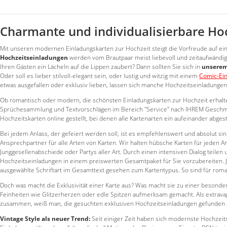
Charmante und individualisierbare Ho
Mit unseren modernen Einladungskarten zur Hochzeit steigt die Vorfreude auf ein
Hochzeitseinladungen
werden vom Brautpaar meist liebevoll und zeitaufwändig a
Ihren Gästen ein Lächeln auf die Lippen zaubert? Dann sollten Sie sich in
unserem
Oder soll es lieber stilvoll-elegant sein, oder lustig und witzig mit einem
Comic-Ei
etwas ausgefallen oder exklusiv lieben, lassen sich manche Hochzeitseinladungen
Ob romantisch oder modern, die schönsten Einladungskarten zur Hochzeit erhalten
Sprüchesammlung und Textvorschlägen im Bereich "Service" nach IHREM Geschma
Hochzeitskarten online gestellt, bei denen alle Kartenarten ein aufeinander abge
Bei jedem Anlass, der gefeiert werden soll, ist es empfehlenswert und absolut si
Ansprechpartner für alle Arten von Karten. Wir halten hübsche Karten für jeden A
Junggesellenabschiede oder Partys aller Art. Durch einen intensiven Dialog teilen
Hochzeitseinladungen in einem preiswerten Gesamtpaket für Sie vorzubereiten. Je
ausgewählte Schriftart im Gesamttext gesehen zum Kartentypus. So sind für romant
Doch was macht die Exklusivität einer Karte aus? Was macht sie zu einer besonde
Feinheiten wie Glitzerherzen oder edle Spitzen aufmerksam gemacht. Als extravag
zusammen, weiß man, die gesuchten exklusiven Hochzeitseinladungen gefunden z
Vintage Style als neuer Trend:
Seit einiger Zeit haben sich modernste Hochzeits