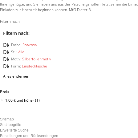
Ihnen genügte, und Sie haben uns aus der Patsche geholfen. Jetzt sehen die Einla
Einladen zur Hochzeit beginnen können. MfG Dieter B.
Filtern nach
Filtern nach:
Diesen
Farbe:
Rot/rosa
Artikel
Diesen
Stil:
Alle
entfernen
Artikel
Diesen
Motiv:
Silberfolienmotiv
entfernen
Artikel
Diesen
Form:
Einstecktasche
entfernen
Artikel
Alles entfernen
entfernen
Preis
1,00 €
und höher
(1)
Sitemap
Suchbegriffe
Erweiterte Suche
Bestellungen und Rücksendungen