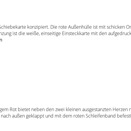
Schiebekarte konzipiert. Die rote Außenhülle ist mit schicken O
stanzung ist die weiße, einseitige Einsteckkarte mit den aufged
n
igem Rot bietet neben den zwei kleinen ausgestanzten Herzen noc
en nach außen geklappt und mit dem roten Schleifenband befest