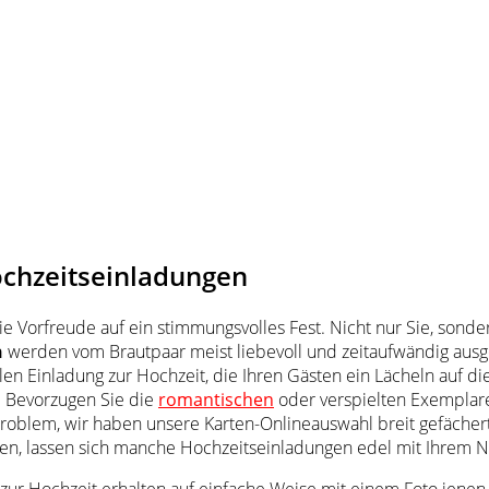
ochzeitseinladungen
e Vorfreude auf ein stimmungsvolles Fest. Nicht nur Sie, sonde
n
werden vom Brautpaar meist liebevoll und zeitaufwändig ausges
len Einladung zur Hochzeit, die Ihren Gästen ein Lächeln auf di
 Bevorzugen Sie die
romantischen
oder verspielten Exemplare
Problem, wir haben unsere Karten-Onlineauswahl breit gefächert
ben, lassen sich manche Hochzeitseinladungen edel mit Ihrem N
r Hochzeit erhalten auf einfache Weise mit einem Foto jenen e