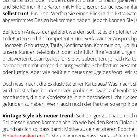
und Sie können Ihre Karten mit Hilfe unserer Sprüchesammlu
selbst tun!
. Ein Tipp: Werfen Sie einen Blick in die Extra-Kate
abgestimmtes Design bekommen haben. Jedoch können Sie jede 
Bei jedem Anlass, der gefeiert werden soll, ist es empfehlens
TolleKarten sind Ihr kompetenter und verlässlicher Ansprechpa
Hochzeit, Geburtstag, Taufe, Konfirmation, Kommunion, Jubiläu
unsere Kunden telefonisch oder schriftlich ihre Vorstellungen
preiswerten Gesamtpaket für Sie vorzubereiten. Je nach Karten
harmoniert nicht immer die ausgewählte Schriftart im Gesamtt
oder lustige. Aber wie heißt ein neues geflügeldes Wort: Wir s
Doch was macht die Exklusivität einer Karte aus? Was macht s
wird meist schon bei der ersten groben Auswahl auf Feinheit
empfunden, die die Vorderseite in ein besonders Licht rücke
gefunden zu haben. Wenn auch noch der Partner so empfindet
Vintage Style als neuer Trend:
Seit einiger Zeit haben sich
Bei diesen Karten kommen ähnlich wie bei den Retro Einladung
grundsätzlich so, dass damit Motive aus einer älteren Epoche
Einladungskarten
für Sie zusammengefasst, sodass Sie durch