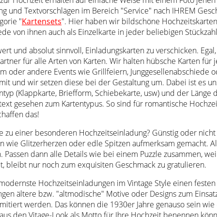
ng und Textvorschlägen im Bereich "Service" nach IHREM Gesc
gorie "
Kartensets
". Hier haben wir bildschöne Hochzeitskarten 
von ihnen auch als Einzelkarte in jeder beliebigen Stückzahl
wert und absolut sinnvoll, Einladungskarten zu verschicken. Ega
rtner für alle Arten von Karten. Wir halten hübsche Karten für
m oder andere Events wie Grillfeiern, Junggesellenabschiede ode
 mit und wir setzen diese bei der Gestaltung um. Dabei ist es 
typ (Klappkarte, Briefform, Schiebekarte, usw) und der Länge d
ext gesehen zum Kartentypus. So sind für romantische Hochzeit
chaffen das!
ie zu einer besonderen Hochzeitseinladung? Günstig oder nicht
en wie Glitzerherzen oder edle Spitzen aufmerksam gemacht. A
n. Passen dann alle Details wie bei einem Puzzle zusammen, we
, bleibt nur noch zum exquisiten Geschmack zu gratulieren.
 modernste Hochzeitseinladungen im Vintage Style einen festen 
en ältere bzw. "altmodische" Motive oder Designs zum Einsatz.
 imitiert werden. Das können die 1930er Jahre genauso sein wi
aus den Vitage-Look als Motto für Ihre Hochzeit benennen kön