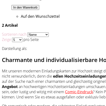
In den Warenkorb
Auf den Wunschzettel
2 Artikel
Sortieren nach
Zeige
pro Seite
Darstellung als:
Charmante und individualisierbare H
Mit unseren modernen Einladungskarten zur Hochzeit steigt di
nicht verwunderlich, denn die
edlen Hochzeitseinladunge
auf der Suche nach einer charmanten und gleichzeitig originel
Angebot
an hochwertigen Hochzeitseinladungen umschauen.
sein, oder lustig und witzig mit einem
Comic-Eindruck
? Kein 
können. Und wenn Sie es etwas ausgefallen oder exklusiv lie
Ob romantisch oder modern, die schönsten Einladungskarten zu