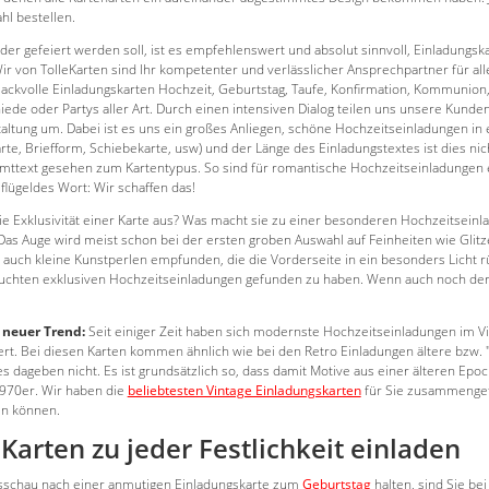
hl bestellen.
der gefeiert werden soll, ist es empfehlenswert und absolut sinnvoll, Einladungs
ir von TolleKarten sind Ihr kompetenter und verlässlicher Ansprechpartner für all
ackvolle Einladungskarten Hochzeit, Geburtstag, Taufe, Konfirmation, Kommunion, 
ede oder Partys aller Art. Durch einen intensiven Dialog teilen uns unsere Kunden 
taltung um. Dabei ist es uns ein großes Anliegen, schöne Hochzeitseinladungen in
arte, Briefform, Schiebekarte, usw) und der Länge des Einladungstextes ist dies n
amttext gesehen zum Kartentypus. So sind für romantische Hochzeitseinladungen ebe
flügeldes Wort: Wir schaffen das!
e Exklusivität einer Karte aus? Was macht sie zu einer besonderen Hochzeitseinlad
Das Auge wird meist schon bei der ersten groben Auswahl auf Feinheiten wie Glit
auch kleine Kunstperlen empfunden, die die Vorderseite in ein besonders Licht r
uchten exklusiven Hochzeitseinladungen gefunden zu haben. Wenn auch noch der
s neuer Trend:
Seit einiger Zeit haben sich modernste Hochzeitseinladungen im Vint
rt. Bei diesen Karten kommen ähnlich wie bei den Retro Einladungen ältere bzw. 
es dageben nicht. Es ist grundsätzlich so, dass damit Motive aus einer älteren Ep
970er. Wir haben die
beliebtesten Vintage Einladungskarten
für Sie zusammengefa
n können.
eKarten zu jeder Festlichkeit einladen
sschau nach einer anmutigen Einladungskarte zum
Geburtstag
halten, sind Sie be