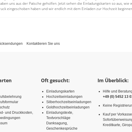
aben uns aus der Patsche geholfen. Jetzt sehen die Einladungskarten so aus, wie w
Druck eingeschoben haben und wir endlich mit dem Einladen zur Hochzeit beginne
Rücksendungen
Kontaktieren Sie uns
arten
Oft gesucht:
Im Überblick:
Einladungskarten
Hilfe und Beratun
rufsbelehrung
Hochzeitseinladungen
+49 (0) 5452 13 0
ufsformular
Silberhochzeitseinladungen
Keine Registrierun
schutz
Goldhochzeitseinladungen
nd- und Druckkosten,
Einladungstexte,
Kauf per Vorkasse
rbedingungen
Textvorschläge
Sofortüberweisun
ssum
Danksagung,
Kreditkarte, Girop
Geschenkesprüche