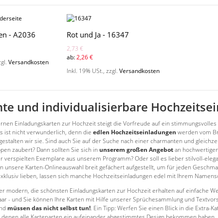
en - A2036
Rot und Ja - 16347
2,73 €
ab:
2,26 €
zgl.
Versandkosten
Inkl. 19% USt.
,
zzgl.
Versandkosten
e und individualisierbare Hochzeitse
nen Einladungskarten zur Hochzeit steigt die Vorfreude auf ein stimmungsvolles 
s ist nicht verwunderlich, denn die
edlen Hochzeitseinladungen
werden vom Bra
gestalten wir sie. Sind auch Sie auf der Suche nach einer charmanten und gleichzei
ppen zaubert? Dann sollten Sie sich in
unserem großen Angebot
an hochwertigen
 verspielten Exemplare aus unserem Programm? Oder soll es lieber stilvoll-elegan
n unsere Karten-Onlineauswahl breit gefächert aufgestellt, um für jeden Geschma
exklusiv lieben, lassen sich manche Hochzeitseinladungen edel mit Ihrem Namensdr
r modern, die schönsten Einladungskarten zur Hochzeit erhalten auf einfache Wei
paar - und Sie können Ihre Karten mit Hilfe unserer Sprüchesammlung und Textvo
und
müssen das nicht selbst tun!
. Ein Tipp: Werfen Sie einen Blick in die Extra-Ka
bei denen alle Kartenarten ein aufeinander abgestimmtes Design bekommen haben. J