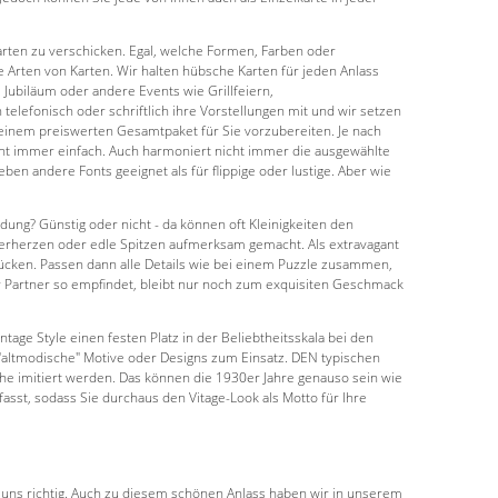
karten zu verschicken. Egal, welche Formen, Farben oder
e Arten von Karten. Wir halten hübsche Karten für jeden Anlass
Jubiläum oder andere Events wie Grillfeiern,
telefonisch oder schriftlich ihre Vorstellungen mit und wir setzen
 einem preiswerten Gesamtpaket für Sie vorzubereiten. Je nach
icht immer einfach. Auch harmoniert nicht immer die ausgewählte
n andere Fonts geeignet als für flippige oder lustige. Aber wie
ung? Günstig oder nicht - da können oft Kleinigkeiten den
zerherzen oder edle Spitzen aufmerksam gemacht. Als extravagant
ücken. Passen dann alle Details wie bei einem Puzzle zusammen,
 Partner so empfindet, bleibt nur noch zum exquisiten Geschmack
age Style einen festen Platz in der Beliebtheitsskala bei den
"altmodische" Motive oder Designs zum Einsatz. DEN typischen
oche imitiert werden. Das können die 1930er Jahre genauso sein wie
sst, sodass Sie durchaus den Vitage-Look als Motto für Ihre
i uns richtig. Auch zu diesem schönen Anlass haben wir in unserem