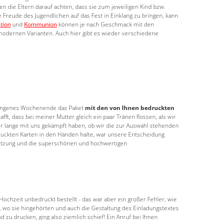
n die Eltern darauf achten, dass sie zum jeweiligen Kind bzw.
 Freude des Jugendlichen auf das Fest in Einklang zu bringen, kann
tion
und
Kommunion
können je nach Geschmack mit den
modernen Varianten. Auch hier gibt es wieder verschiedene
rgangenes Wochenende das Paket
mit den von Ihnen bedruckten
afft, dass bei meiner Mutter gleich ein paar Tränen flossen, als wir
 wir lange mit uns gekämpft haben, ob wir die zur Auswahl stehenden
uckten Karten in den Händen halte, war unsere Entscheidung
stützung und die superschönen und hochwertigen
Hochzeit unbedruckt bestellt - das war aber ein großer Fehler, wie
n, wo sie hingehörten und auch die Gestaltung des Einladungstextes
d zu drucken, ging also ziemlich schief! Ein Anruf bei Ihnen