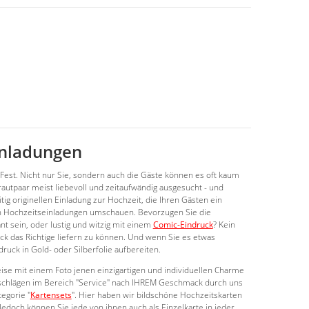
inladungen
Fest. Nicht nur Sie, sondern auch die Gäste können es oft kaum
utpaar meist liebevoll und zeitaufwändig ausgesucht - und
tig originellen Einladung zur Hochzeit, die Ihren Gästen ein
 Hochzeitseinladungen umschauen. Bevorzugen Sie die
t sein, oder lustig und witzig mit einem
Comic-Eindruck
? Kein
ck das Richtige liefern zu können. Und wenn Sie es etwas
uck in Gold- oder Silberfolie aufbereiten.
se mit einem Foto jenen einzigartigen und individuellen Charme
rschlägen im Bereich "Service" nach IHREM Geschmack durch uns
tegorie "
Kartensets
". Hier haben wir bildschöne Hochzeitskarten
edoch können Sie jede von ihnen auch als Einzelkarte in jeder