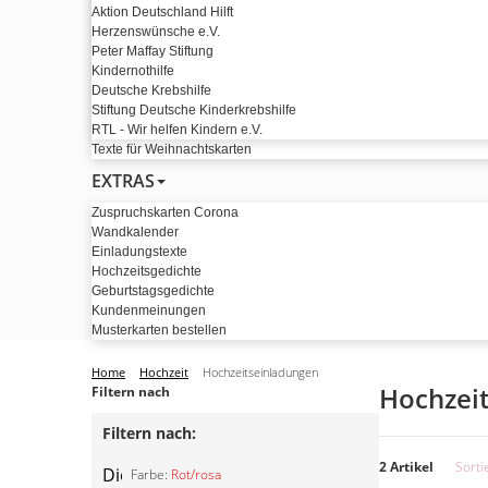
Aktion Deutschland Hilft
Herzenswünsche e.V.
Peter Maffay Stiftung
Kindernothilfe
Deutsche Krebshilfe
Stiftung Deutsche Kinderkrebshilfe
RTL - Wir helfen Kindern e.V.
Texte für Weihnachtskarten
EXTRAS
Zuspruchskarten Corona
Wandkalender
Einladungstexte
Hochzeitsgedichte
Geburtstagsgedichte
Kundenmeinungen
Musterkarten bestellen
Home
Hochzeit
Hochzeitseinladungen
Hochzei
Filtern nach
Filtern nach:
2 Artikel
Sorti
Diesen
Farbe:
Rot/rosa