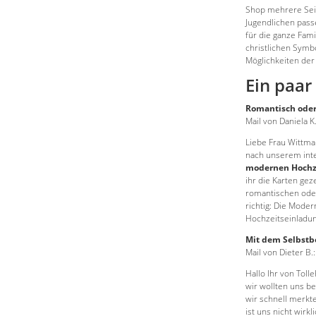
Shop mehrere Seit
Jugendlichen passe
für die ganze Fam
christlichen Symb
Möglichkeiten der 
Ein paar
Romantisch ode
Mail von Daniela K.
Liebe Frau Wittma
nach unserem int
modernen Hochze
ihr die Karten gez
romantischen oder
richtig: Die Mode
Hochzeitseinladun
Mit dem Selbstb
Mail von Dieter B.:
Hallo Ihr von Tolle
wir wollten uns b
wir schnell merkte
ist uns nicht wirk