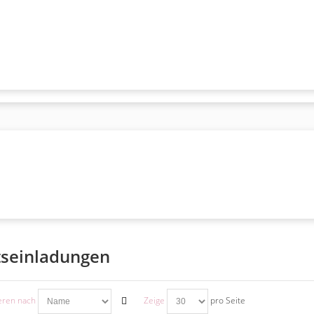
tseinladungen
eren nach
Zeige
pro Seite