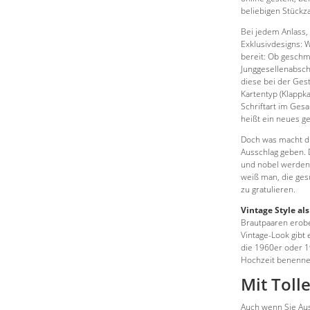
beliebigen Stückza
Bei jedem Anlass, 
Exklusivdesigns: W
bereit: Ob geschm
Junggesellenabschi
diese bei der Ges
Kartentyp (Klappk
Schriftart im Ges
heißt ein neues ge
Doch was macht di
Ausschlag geben. 
und nobel werden 
weiß man, die ges
zu gratulieren.
Vintage Style al
Brautpaaren erobe
Vintage-Look gibt 
die 1960er oder 1
Hochzeit benenne
Mit Toll
Auch wenn Sie Au