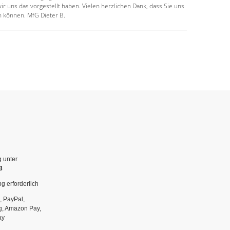
ir uns das vorgestellt haben. Vielen herzlichen Dank, dass Sie uns
n können. MfG Dieter B.
g unter
3
g erforderlich
, PayPal,
g, Amazon Pay,
ay