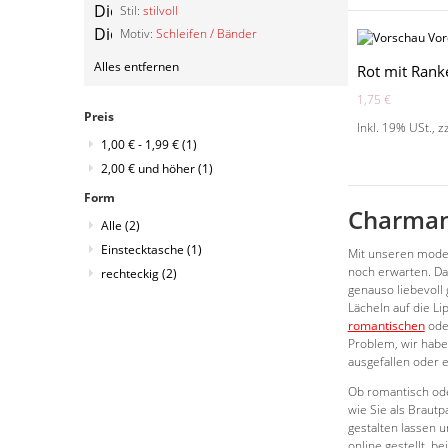
Artikel
Diesen
Stil:
stilvoll
entfernen
Artikel
Diesen
Motiv:
Schleifen / Bänder
entfernen
Artikel
Alles entfernen
entfernen
Rot mit Rank
1,75 €
Preis
Inkl. 19% USt.
,
z
1,00 €
-
1,99 €
(1)
2,00 €
und höher
(1)
Form
Charmant
Alle
(2)
Einstecktasche
(1)
Mit unseren moder
noch erwarten. Da
rechteckig
(2)
genauso liebevoll 
Lächeln auf die Li
romantischen
oder
Problem, wir habe
ausgefallen oder 
Ob romantisch ode
wie Sie als Braut
gestalten lassen 
online gestellt, 