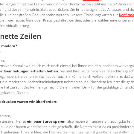
en eingerichtet. Die Erstkommunion oder Konfirmation steht ins Haus? Dann sollte
n und dessen Persönlichkeit ausdrücken. Die Ernsthaftigkeit des Anlasses und die
ilie zu einer großen Geduldsprobe werden. Unsere Einladungskarten zur
Konfirma
olen wie Taube, Ähre oder Kreuz gestaltet werden, oder Sie wählen eine unserer 
Individualisierung.
 nette Zeilen
r modern?
:
nn,
ensiven Kontakt wollte ich mich noch einmal bei Ihnen melden, nachdem wir ve
itseinladungen erhalten haben
. Sie und Ihre Leute haben es tatsächlich gesch
eigt haben. Sie sehen einfach super aus! Sie können sich vielleicht erinnern, daß
 die modernen Hochzeitseinladungen nehmen sollen. Nachdem ich jetzt die gedr
rne hat zurecht das Rennen gemacht! Vielen, vielen Dank für die geduldige Unter
gskarten, Daniela
edrucken waren wir überfordert
Karten,
ei unserer Heirat
ein paar Euros sparen
, also haben wir unsere Einladungskarten 
n! Leider haben wir selbst es nicht geschafft, die Namen exakt da zu positioniere
lich gelungen. Unsere Idee, die Hochzeitseinladungen günstig selbst zu gestalten un