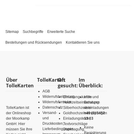
Sitemap
Suchbegriffe
Erweiterte Suche
Bestellungen und Rücksendungen
Kontaktieren Sie uns
Über
TolleKarten
Oft
Im
TolleKarten
gesucht:
Überblick:
AGB
Widerrufsbelehrung
Einladungskarten
Hilfe und
Widerrufsformular
Hochzeitseinladungen
Beratung
Datenschutz
TolleKarten ist
Silberhochzeitseinladungen
unter
Versand-
der Onlineshop
Goldhochzeitseinladungen
+49 (0) 5452
und
der Moorkamp
Einladungstexte,
13 03
Druckkosten,
GmbH: Hier
Textvorschläge
Keine
Lieferbedingungen
müssen Sie Ihre
Danksagung,
Registrierung