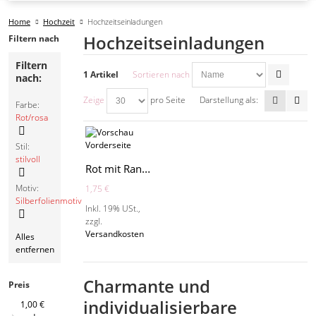
Home
Hochzeit
Hochzeitseinladungen
Hochzeitseinladungen
Filtern nach
Filtern
1 Artikel
Sortieren nach
nach:
Zeige
pro Seite
Darstellung als:
Farbe:
Rot/rosa
Diesen
Stil:
Artikel
stilvoll
Rot mit Ranken - A2036
entfernen
Diesen
Motiv:
1,75 €
Artikel
Silberfolienmotiv
Inkl. 19% USt.
,
entfernen
zzgl.
Diesen
Versandkosten
Alles
Artikel
entfernen
entfernen
Charmante und
Preis
individualisierbare
1,00 €