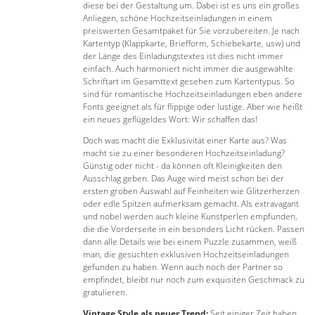
diese bei der Gestaltung um. Dabei ist es uns ein großes
Anliegen, schöne Hochzeitseinladungen in einem
preiswerten Gesamtpaket für Sie vorzubereiten. Je nach
Kartentyp (Klappkarte, Briefform, Schiebekarte, usw) und
der Länge des Einladungstextes ist dies nicht immer
einfach. Auch harmoniert nicht immer die ausgewählte
Schriftart im Gesamttext gesehen zum Kartentypus. So
sind für romantische Hochzeitseinladungen eben andere
Fonts geeignet als für flippige oder lustige. Aber wie heißt
ein neues geflügeldes Wort: Wir schaffen das!
Doch was macht die Exklusivität einer Karte aus? Was
macht sie zu einer besonderen Hochzeitseinladung?
Günstig oder nicht - da können oft Kleinigkeiten den
Ausschlag geben. Das Auge wird meist schon bei der
ersten groben Auswahl auf Feinheiten wie Glitzerherzen
oder edle Spitzen aufmerksam gemacht. Als extravagant
und nobel werden auch kleine Kunstperlen empfunden,
die die Vorderseite in ein besonders Licht rücken. Passen
dann alle Details wie bei einem Puzzle zusammen, weiß
man, die gesuchten exklusiven Hochzeitseinladungen
gefunden zu haben. Wenn auch noch der Partner so
empfindet, bleibt nur noch zum exquisiten Geschmack zu
gratulieren.
Vintage Style als neuer Trend:
Seit einiger Zeit haben