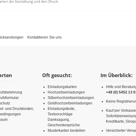
rten die Gestaltung und den Druck.
Rücksendungen
Kontaktieren Sie uns
arten
Oft gesucht:
Im Überblick:
Einladungskarten
Hilfe und Beratun
rufsbelehrung
Hochzeitseinladungen
+49 (0) 5452 13 0
ufsformular
Silberhochzeitseinladungen
Keine Registrierun
schutz
Goldhochzeitseinladungen
nd- und Druckkosten,
Einladungstexte,
Kauf per Vorkasse
rbedingungen
Textvorschläge
Sofortüberweisun
ssum
Danksagung,
Kreditkarte, Girop
Geschenkesprüche
Musterkarten bestellen
Versicherter Vers