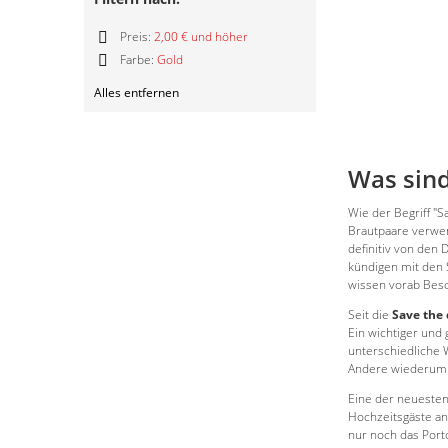
Preis:
2,00 € und höher
Diesen
Farbe:
Gold
Artikel
Diesen
entfernen
Alles entfernen
Artikel
entfernen
Was sind
Wie der Begriff "S
Brautpaare verwen
definitiv von den 
kündigen mit den 
wissen vorab Besc
Seit die
Save the 
Ein wichtiger und 
unterschiedliche 
Andere wiederum k
Eine der neuesten
Hochzeitsgäste an
nur noch das Port