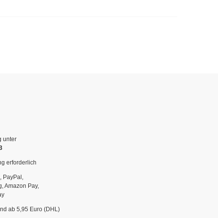
g unter
3
g erforderlich
, PayPal,
g, Amazon Pay,
ay
and ab 5,95 Euro (DHL)