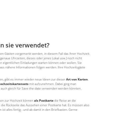
n sie verwendet?
hren Gästen vorgemerkt werden, in diesem Fall das Ihrer Hochzeit.
enaue Uhrzeiten, dieses oder jenes Lokal usw.) noch nicht
der eigentlichen Einladungen warten können oder wollen. Sie
dass nähere Informationen folgen werden. Ihre Hochzeitsgäste
en, gibt es immer wieder neue Ideen zur dieser
Art von Karten
.
ochzeitskartensets
mit aufzunehmen. Dabei ging man
t auch gleich für Save-the-date verwenden werden könnten.
rten zur Hochzeit können
als Postkarte
die Reise an die
d die Rückseite das Aussehen einer Postkarte hat. Es müssen also
t alles fertig - und ab damit in den Briefkasten. Gerne