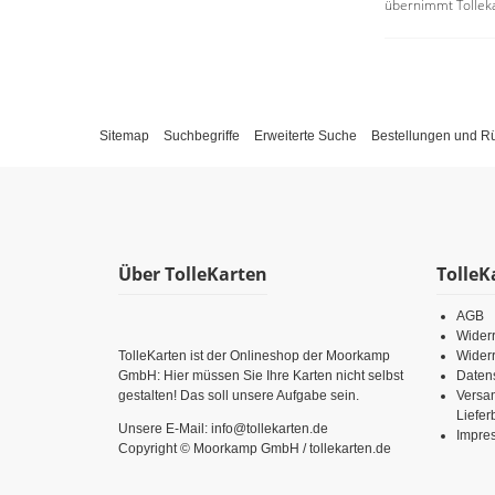
übernimmt Tolleka
Sitemap
Suchbegriffe
Erweiterte Suche
Bestellungen und 
Über TolleKarten
TolleK
AGB
Wider
TolleKarten ist der Onlineshop der Moorkamp
Widerr
GmbH: Hier müssen Sie Ihre Karten nicht selbst
Daten
gestalten! Das soll unsere Aufgabe sein.
Versa
Liefe
Unsere E-Mail: info@tollekarten.de
Impre
Copyright © Moorkamp GmbH / tollekarten.de