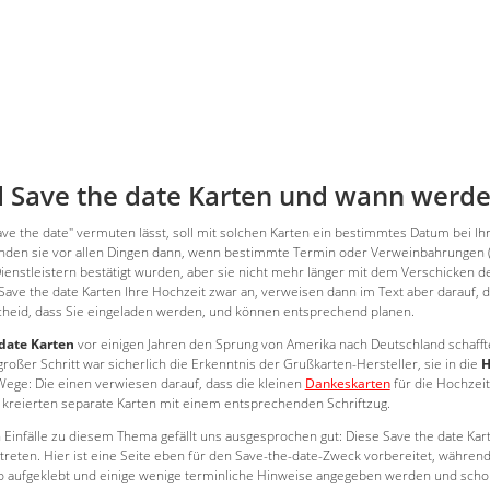
 Save the date Karten und wann werde
ave the date" vermuten lässt, soll mit solchen Karten ein bestimmtes Datum bei I
den sie vor allen Dingen dann, wenn bestimmte Termin oder Verweinbahrungen (g
Dienstleistern bestätigt wurden, aber sie nicht mehr länger mit dem Verschicken 
Save the date Karten Ihre Hochzeit zwar an, verweisen dann im Text aber darauf, 
heid, dass Sie eingeladen werden, und können entsprechend planen.
date Karten
vor einigen Jahren den Sprung von Amerika nach Deutschland schafft
großer Schritt war sicherlich die Erkenntnis der Grußkarten-Hersteller, sie in die
H
Wege: Die einen verwiesen darauf, dass die kleinen
Dankeskarten
für die Hochzei
reierten separate Karten mit einem entsprechenden Schriftzug.
 Einfälle zu diesem Thema gefällt uns ausgesprochen gut: Diese Save the date Ka
treten. Hier ist eine Seite eben für den Save-the-date-Zweck vorbereitet, währen
o aufgeklebt und einige wenige terminliche Hinweise angegeben werden und schon is