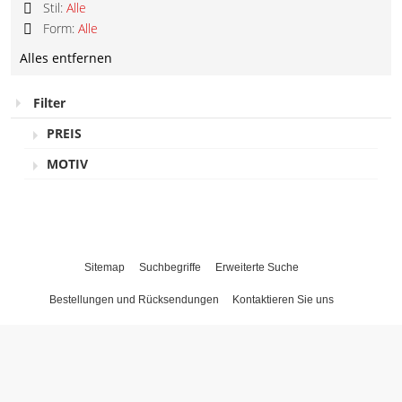
Stil:
Alle
Diesen
Form:
Alle
Artikel
Diesen
entfernen
Alles entfernen
Artikel
entfernen
Filter
PREIS
MOTIV
Sitemap
Suchbegriffe
Erweiterte Suche
Bestellungen und Rücksendungen
Kontaktieren Sie uns