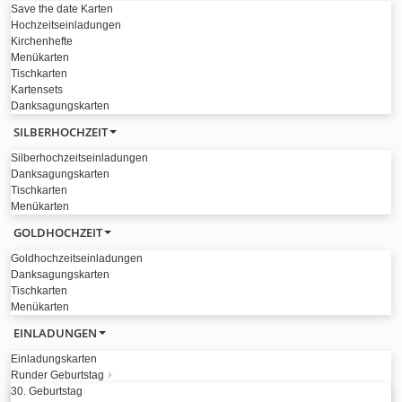
Save the date Karten
Hochzeitseinladungen
Kirchenhefte
Menükarten
Tischkarten
Kartensets
Danksagungskarten
SILBERHOCHZEIT
Silberhochzeitseinladungen
Danksagungskarten
Tischkarten
Menükarten
GOLDHOCHZEIT
Goldhochzeitseinladungen
Danksagungskarten
Tischkarten
Menükarten
EINLADUNGEN
Einladungskarten
Runder Geburtstag
30. Geburtstag