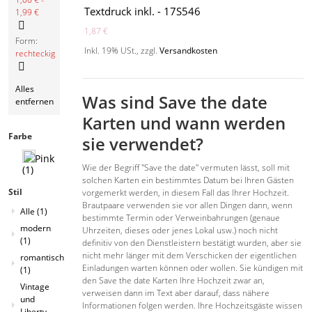
Textdruck inkl. - 17S546
1,99 €
1,87 €
Diesen
Form:
Artikel
Inkl. 19% USt.
,
zzgl.
Versandkosten
rechteckig
entfernen
Diesen
Alles
Artikel
Was sind Save the date
entfernen
entfernen
Karten und wann werden
Farbe
sie verwendet?
Wie der Begriff "Save the date" vermuten lässt, soll mit
(1)
solchen Karten ein bestimmtes Datum bei Ihren Gästen
Stil
vorgemerkt werden, in diesem Fall das Ihrer Hochzeit.
Brautpaare verwenden sie vor allen Dingen dann, wenn
Alle
(1)
bestimmte Termin oder Verweinbahrungen (genaue
modern
Uhrzeiten, dieses oder jenes Lokal usw.) noch nicht
(1)
definitiv von den Dienstleistern bestätigt wurden, aber sie
nicht mehr länger mit dem Verschicken der eigentlichen
romantisch
Einladungen warten können oder wollen. Sie kündigen mit
(1)
den Save the date Karten Ihre Hochzeit zwar an,
Vintage
verweisen dann im Text aber darauf, dass nähere
und
Informationen folgen werden. Ihre Hochzeitsgäste wissen
Liberty-