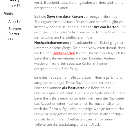
vorab Bescheid, dass Sie eingeladen werden, und können
Style
(1)
entsprechend planen.
Motiv
Seit die
Save the date Karten
vor einigen Jahren den
Sprung von Amerika nach Deutschland schafften, gibt es
Alle
(1)
immer wieder neue Ideen zur dieser
Art von Karten
. Ein
Blumen,
wichtiger und großer Schritt war sicherlich die Erkenntnis
Blätter
der Grußkarten-Hersteller, sie in die
(1)
Hochzeitskartensets
mit aufzunehmen. Dabei ging man
unterschiedliche Wege: Die einen verwiesen darauf, dass
die kleinen
Dankeskarten
für die Hochzeit auch gleich für
Save-the-date verwenden werden könnten. Andere
wiederum kreierten separate Karten mit einem
entsprechenden Schriftzug.
Eine der neuesten Einfälle zu diesem Thema gefällt uns
ausgesprochen gut: Diese Save the date Karten zur
Hochzeit können
als Postkarte
die Reise an die
Hochzeitsgäste antreten. Hier ist eine Seite eben für den
Save-the-date-Zweck vorbereitet, während die Rückseite
das Aussehen einer Postkarte hat. Es müssen also nur
noch das Porto aufgeklebt und einige wenige terminliche
Hinweise angegeben werden und schon ist alles fertig -
und ab damit in den Briefkasten. Gerne übernimmt
Tollekarten die Gestaltung und den Druck.