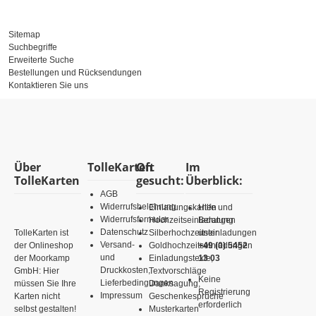
Sitemap
Suchbegriffe
Erweiterte Suche
Bestellungen und Rücksendungen
Kontaktieren Sie uns
Über
TolleKarten
Oft
Im
TolleKarten
gesucht:
Überblick:
AGB
Widerrufsbelehrung
Einladungskarten
Hilfe und
Widerrufsformular
Hochzeitseinladungen
Beratung
Datenschutz
TolleKarten ist
Silberhochzeitseinladungen
unter
Versand-
der Onlineshop
Goldhochzeitseinladungen
+49 (0) 5452
und
der Moorkamp
Einladungstexte,
13 03
Druckkosten,
GmbH: Hier
Textvorschläge
Keine
Lieferbedingungen
müssen Sie Ihre
Danksagung,
Registrierung
Impressum
Karten nicht
Geschenkesprüche
erforderlich
selbst gestalten!
Musterkarten