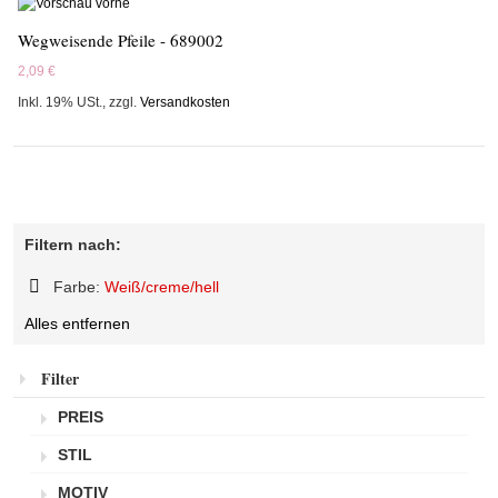
Wegweisende Pfeile - 689002
2,09 €
Inkl. 19% USt.
,
zzgl.
Versandkosten
Filtern nach:
Farbe:
Weiß/creme/hell
Diesen
Alles entfernen
Artikel
entfernen
Filter
PREIS
STIL
MOTIV