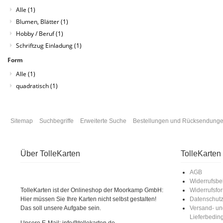
Alle
(1)
Blumen, Blätter
(1)
Hobby / Beruf
(1)
Schriftzug Einladung
(1)
Form
Alle
(1)
quadratisch
(1)
Sitemap
Suchbegriffe
Erweiterte Suche
Bestellungen und Rücksendung
Über TolleKarten
TolleKarten
AGB
Widerrufsbe
TolleKarten ist der Onlineshop der Moorkamp GmbH:
Widerrufsfo
Hier müssen Sie Ihre Karten nicht selbst gestalten!
Datenschut
Das soll unsere Aufgabe sein.
Versand- un
Lieferbedi