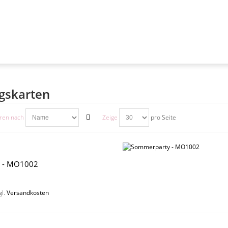
gskarten
eren nach
Zeige
pro Seite
 - MO1002
gl.
Versandkosten