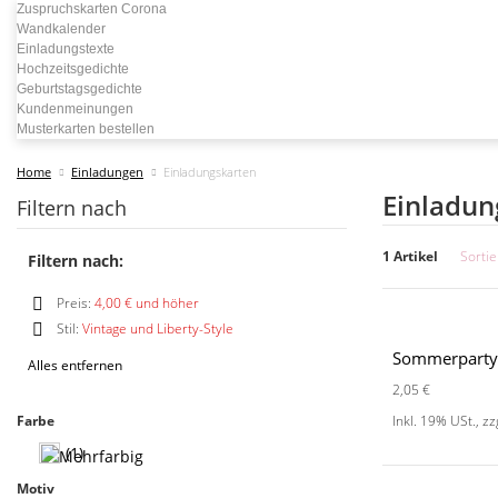
Zuspruchskarten Corona
Wandkalender
Einladungstexte
Hochzeitsgedichte
Geburtstagsgedichte
Kundenmeinungen
Musterkarten bestellen
Home
Einladungen
Einladungskarten
Einladun
Filtern nach
1 Artikel
Sorti
Filtern nach:
Preis:
4,00 € und höher
Diesen
Stil:
Vintage und Liberty-Style
Artikel
Diesen
Sommerparty
entfernen
Alles entfernen
Artikel
entfernen
2,05 €
Farbe
Inkl. 19% USt.
,
zz
(1)
Motiv