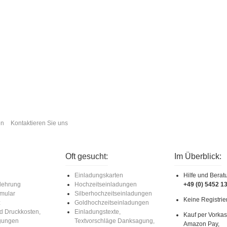
en
Kontaktieren Sie uns
Oft gesucht:
Im Überblick:
Einladungskarten
Hilfe und Berat
lehrung
Hochzeitseinladungen
+49 (0) 5452 1
rmular
Silberhochzeitseinladungen
Keine Registrie
z
Goldhochzeitseinladungen
d Druckkosten,
Einladungstexte,
Kauf per Vorkas
ngungen
Textvorschläge Danksagung,
Amazon Pay,