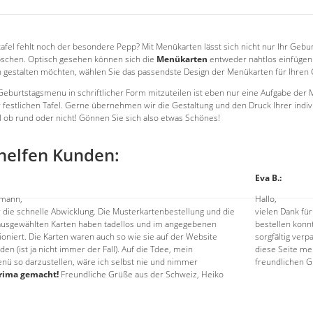
afel fehlt noch der besondere Pepp? Mit Menükarten lässt sich nicht nur Ihr Gebu
schen. Optisch gesehen können sich die
Menükarten
entweder nahtlos einfügen 
 gestalten möchten, wählen Sie das passendste Design der Menükarten für Ihren 
eburtstagsmenu in schriftlicher Form mitzuteilen ist eben nur eine Aufgabe der Me
 festlichen Tafel. Gerne übernehmen wir die Gestaltung und den Druck Ihrer indiv
l ob rund oder nicht! Gönnen Sie sich also etwas Schönes!
helfen Kunden:
Eva B.:
tmann,
Hallo,
r die schnelle Abwicklung. Die Musterkartenbestellung und die
vielen Dank für
ausgewählten Karten haben tadellos und im angegebenen
bestellen konn
ioniert. Die Karten waren auch so wie sie auf der Website
sorgfältig ver
den (ist ja nicht immer der Fall). Auf die Tdee, mein
diese Seite me
ü so darzustellen, wäre ich selbst nie und nimmer
freundlichen 
rima gemacht!
Freundliche Grüße aus der Schweiz, Heiko