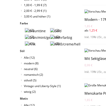
1,00 €
-
1,99 €
(7)
2,00 €
-
2,99 €
(1)
3,00 €
und höher
(1)
Modern - 1
Farbe
1,65 €
(2)
(2)
ab:
1,25 €
(2)
(2)
Inkl. 19% USt.
,
z
(1)
(3)
Stil
Alle
(12)
Mit Sektgläs
modern
(8)
0,99 €
neutral
(6)
Inkl. 19% USt.
,
z
romantisch
(2)
stilvoll
(5)
Vintage und Liberty-Style
(1)
witzig
(2)
Menükarte P
Motiv
1,65 €
Alle
(12)