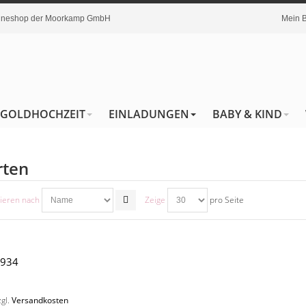
nlineshop der Moorkamp GmbH
Mein 
GOLDHOCHZEIT
EINLADUNGEN
BABY & KIND
ten
ieren nach
Zeige
pro Seite
5934
zgl.
Versandkosten