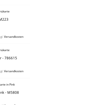
7M223
zgl.
Versandkosten
er - 786615
zgl.
Versandkosten
ink - M5808