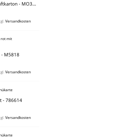
Menü auf Kraftkarton - MO3001M
zgl.
Versandkosten
ü - M5818
zgl.
Versandkosten
t - 786614
zgl.
Versandkosten