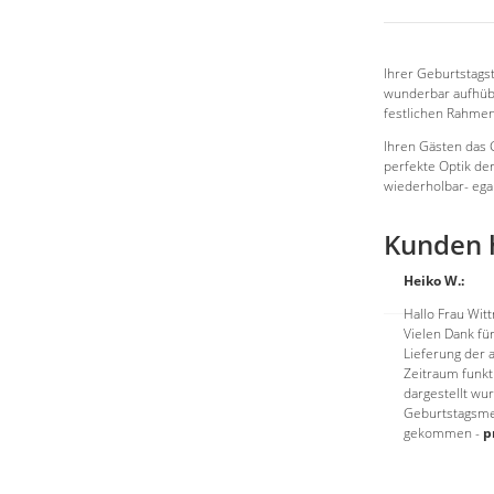
Ihrer Geburtstagst
wunderbar aufhüb
festlichen Rahmen
Ihren Gästen das G
perfekte Optik der
wiederholbar- ega
Kunden 
Heiko W.:
Hallo Frau Wit
Vielen Dank fü
Lieferung der 
Zeitraum funkt
dargestellt wur
Geburtstagsmen
gekommen -
p