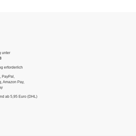
g unter
3
g erforderlich
, PayPal,
g, Amazon Pay,
ay
and ab 5,95 Euro (DHL)