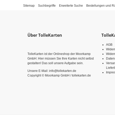
Sitemap
Suchbegriffe
Erweiterte Suche
Bestellungen und 
Über TolleKarten
TolleK
AGB
Wider
TolleKarten ist der Onlineshop der Moorkamp
Widerr
GmbH: Hier müssen Sie Ihre Karten nicht selbst
Daten
gestalten! Das soll unsere Aufgabe sein.
Versa
Liefe
Unsere E-Mail: info@tollekarten.de
Impre
Copyright © Moorkamp GmbH / tollekarten.de