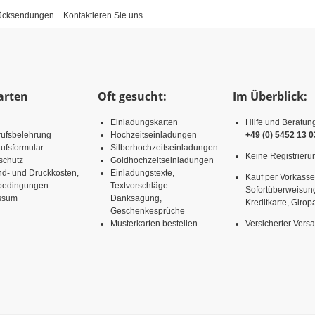
Rücksendungen
Kontaktieren Sie uns
arten
Oft gesucht:
Im Überblick:
Einladungskarten
Hilfe und Beratun
rufsbelehrung
Hochzeitseinladungen
+49 (0) 5452 13 0
ufsformular
Silberhochzeitseinladungen
Keine Registrierun
schutz
Goldhochzeitseinladungen
nd- und Druckkosten,
Einladungstexte,
Kauf per Vorkasse
rbedingungen
Textvorschläge
Sofortüberweisun
ssum
Danksagung,
Kreditkarte, Girop
Geschenkesprüche
Musterkarten bestellen
Versicherter Vers