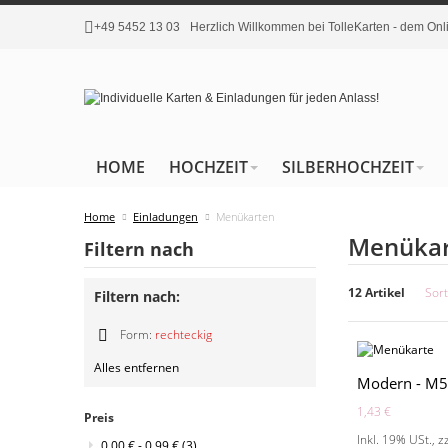
+49 5452 13 03
Herzlich Willkommen bei TolleKarten - dem O
HOME
HOCHZEIT
SILBERHOCHZEIT
Home
Einladungen
Menükarten
Menükar
Filtern nach
12 Artikel
Sort
Filtern nach:
Form:
rechteckig
Diesen
Alles entfernen
Artikel
Modern - M
entfernen
1,43 €
Preis
Inkl. 19% USt.
,
z
0,00 €
-
0,99 €
(3)