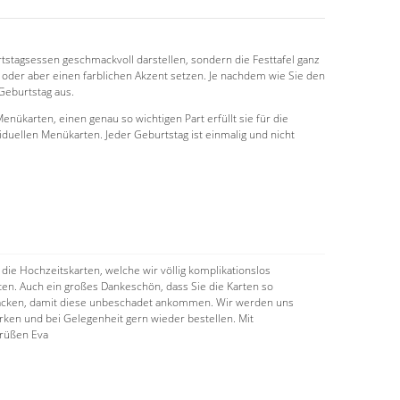
rtstagsessen geschmackvoll darstellen, sondern die Festtafel ganz
oder aber einen farblichen Akzent setzen. Je nachdem wie Sie den
Geburtstag aus.
nükarten, einen genau so wichtigen Part erfüllt sie für die
iduellen Menükarten. Jeder Geburtstag ist einmalig und nicht
 die Hochzeitskarten, welche wir völlig komplikationslos
ten. Auch ein großes Dankeschön, dass Sie die Karten so
packen, damit diese unbeschadet ankommen. Wir werden uns
rken und bei Gelegenheit gern wieder bestellen. Mit
Grüßen Eva