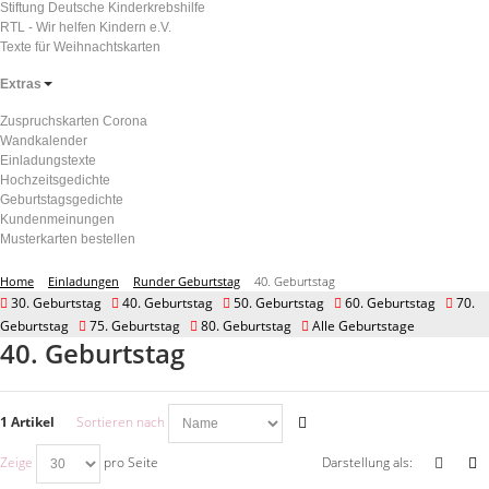
Stiftung Deutsche Kinderkrebshilfe
RTL - Wir helfen Kindern e.V.
Texte für Weihnachtskarten
Extras
Zuspruchskarten Corona
Wandkalender
Einladungstexte
Hochzeitsgedichte
Geburtstagsgedichte
Kundenmeinungen
Musterkarten bestellen
Home
Einladungen
Runder Geburtstag
40. Geburtstag
30. Geburtstag
40. Geburtstag
50. Geburtstag
60. Geburtstag
70.
Geburtstag
75. Geburtstag
80. Geburtstag
Alle Geburtstage
40. Geburtstag
1 Artikel
Sortieren nach
Zeige
pro Seite
Darstellung als: