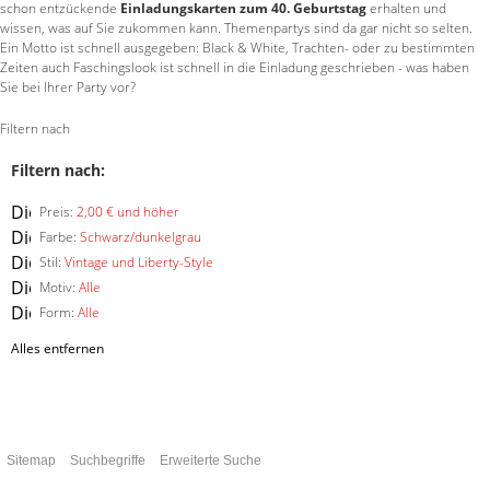
schon entzückende
Einladungskarten zum 40. Geburtstag
erhalten und
wissen, was auf Sie zukommen kann. Themenpartys sind da gar nicht so selten.
Ein Motto ist schnell ausgegeben: Black & White, Trachten- oder zu bestimmten
Zeiten auch Faschingslook ist schnell in die Einladung geschrieben - was haben
Sie bei Ihrer Party vor?
Filtern nach
Filtern nach:
Diesen
Preis:
2,00 € und höher
Artikel
Diesen
Farbe:
Schwarz/dunkelgrau
entfernen
Artikel
Diesen
Stil:
Vintage und Liberty-Style
entfernen
Artikel
Diesen
Motiv:
Alle
entfernen
Artikel
Diesen
Form:
Alle
entfernen
Artikel
Alles entfernen
entfernen
Sitemap
Suchbegriffe
Erweiterte Suche