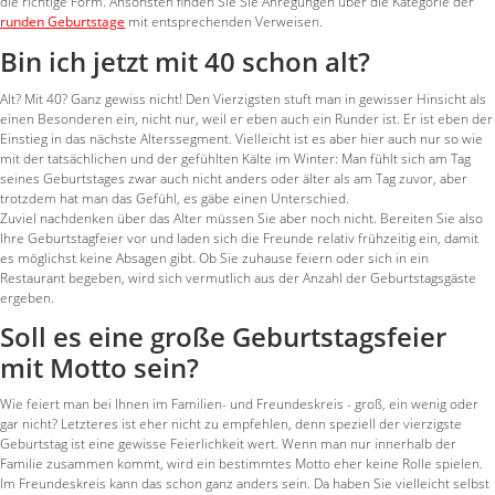
die richtige Form. Ansonsten finden Sie Sie Anregungen über die Kategorie der
runden Geburtstage
mit entsprechenden Verweisen.
Bin ich jetzt mit 40 schon alt?
Alt? Mit 40? Ganz gewiss nicht! Den Vierzigsten stuft man in gewisser Hinsicht als
einen Besonderen ein, nicht nur, weil er eben auch ein Runder ist. Er ist eben der
Einstieg in das nächste Alterssegment. Vielleicht ist es aber hier auch nur so wie
mit der tatsächlichen und der gefühlten Kälte im Winter: Man fühlt sich am Tag
seines Geburtstages zwar auch nicht anders oder älter als am Tag zuvor, aber
trotzdem hat man das Gefühl, es gäbe einen Unterschied.
Zuviel nachdenken über das Alter müssen Sie aber noch nicht. Bereiten Sie also
Ihre Geburtstagfeier vor und laden sich die Freunde relativ frühzeitig ein, damit
es möglichst keine Absagen gibt. Ob Sie zuhause feiern oder sich in ein
Restaurant begeben, wird sich vermutlich aus der Anzahl der Geburtstagsgäste
ergeben.
Soll es eine große Geburtstagsfeier
mit Motto sein?
Wie feiert man bei Ihnen im Familien- und Freundeskreis - groß, ein wenig oder
gar nicht? Letzteres ist eher nicht zu empfehlen, denn speziell der vierzigste
Geburtstag ist eine gewisse Feierlichkeit wert. Wenn man nur innerhalb der
Familie zusammen kommt, wird ein bestimmtes Motto eher keine Rolle spielen.
Im Freundeskreis kann das schon ganz anders sein. Da haben Sie vielleicht selbst