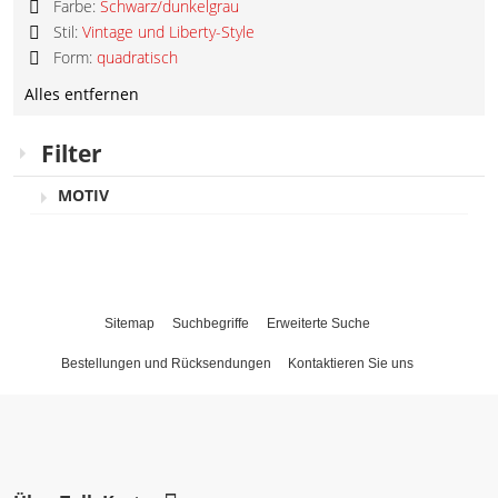
Diesen
Farbe:
Schwarz/dunkelgrau
Artikel
Diesen
Stil:
Vintage und Liberty-Style
entfernen
Artikel
Diesen
Form:
quadratisch
entfernen
Artikel
Diesen
entfernen
Alles entfernen
Artikel
entfernen
Filter
MOTIV
Sitemap
Suchbegriffe
Erweiterte Suche
Bestellungen und Rücksendungen
Kontaktieren Sie uns