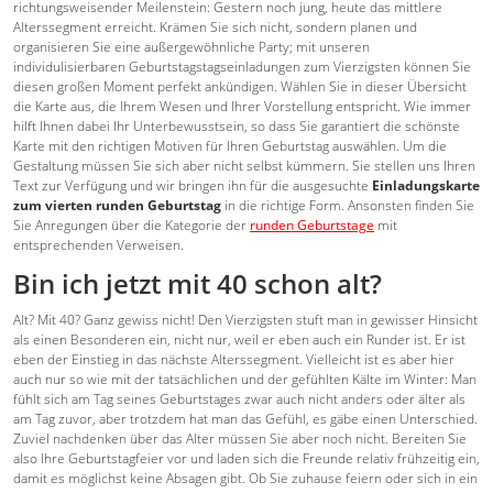
richtungsweisender Meilenstein: Gestern noch jung, heute das mittlere
Alterssegment erreicht. Krämen Sie sich nicht, sondern planen und
organisieren Sie eine außergewöhnliche Party; mit unseren
individulisierbaren Geburtstagstagseinladungen zum Vierzigsten können Sie
diesen großen Moment perfekt ankündigen. Wählen Sie in dieser Übersicht
die Karte aus, die Ihrem Wesen und Ihrer Vorstellung entspricht. Wie immer
hilft Ihnen dabei Ihr Unterbewusstsein, so dass Sie garantiert die schönste
Karte mit den richtigen Motiven für Ihren Geburtstag auswählen. Um die
Gestaltung müssen Sie sich aber nicht selbst kümmern. Sie stellen uns Ihren
Text zur Verfügung und wir bringen ihn für die ausgesuchte
Einladungskarte
zum vierten runden Geburtstag
in die richtige Form. Ansonsten finden Sie
Sie Anregungen über die Kategorie der
runden Geburtstage
mit
entsprechenden Verweisen.
Bin ich jetzt mit 40 schon alt?
Alt? Mit 40? Ganz gewiss nicht! Den Vierzigsten stuft man in gewisser Hinsicht
als einen Besonderen ein, nicht nur, weil er eben auch ein Runder ist. Er ist
eben der Einstieg in das nächste Alterssegment. Vielleicht ist es aber hier
auch nur so wie mit der tatsächlichen und der gefühlten Kälte im Winter: Man
fühlt sich am Tag seines Geburtstages zwar auch nicht anders oder älter als
am Tag zuvor, aber trotzdem hat man das Gefühl, es gäbe einen Unterschied.
Zuviel nachdenken über das Alter müssen Sie aber noch nicht. Bereiten Sie
also Ihre Geburtstagfeier vor und laden sich die Freunde relativ frühzeitig ein,
damit es möglichst keine Absagen gibt. Ob Sie zuhause feiern oder sich in ein