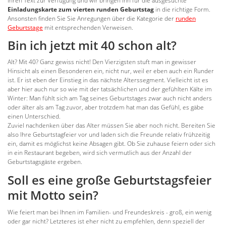
Ihren Text zur Verfügung und wir bringen ihn für die ausgesuchte
Einladungskarte zum vierten runden Geburtstag
in die richtige Form.
Ansonsten finden Sie Sie Anregungen über die Kategorie der
runden
Geburtstage
mit entsprechenden Verweisen.
Bin ich jetzt mit 40 schon alt?
Alt? Mit 40? Ganz gewiss nicht! Den Vierzigsten stuft man in gewisser
Hinsicht als einen Besonderen ein, nicht nur, weil er eben auch ein Runder
ist. Er ist eben der Einstieg in das nächste Alterssegment. Vielleicht ist es
aber hier auch nur so wie mit der tatsächlichen und der gefühlten Kälte im
Winter: Man fühlt sich am Tag seines Geburtstages zwar auch nicht anders
oder älter als am Tag zuvor, aber trotzdem hat man das Gefühl, es gäbe
einen Unterschied.
Zuviel nachdenken über das Alter müssen Sie aber noch nicht. Bereiten Sie
also Ihre Geburtstagfeier vor und laden sich die Freunde relativ frühzeitig
ein, damit es möglichst keine Absagen gibt. Ob Sie zuhause feiern oder sich
in ein Restaurant begeben, wird sich vermutlich aus der Anzahl der
Geburtstagsgäste ergeben.
Soll es eine große Geburtstagsfeier
mit Motto sein?
Wie feiert man bei Ihnen im Familien- und Freundeskreis - groß, ein wenig
oder gar nicht? Letzteres ist eher nicht zu empfehlen, denn speziell der