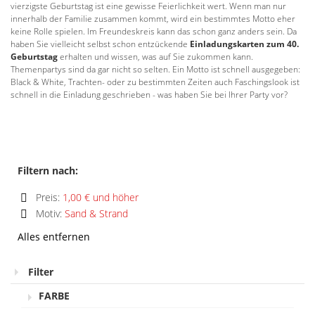
vierzigste Geburtstag ist eine gewisse Feierlichkeit wert. Wenn man nur
innerhalb der Familie zusammen kommt, wird ein bestimmtes Motto eher
keine Rolle spielen. Im Freundeskreis kann das schon ganz anders sein. Da
haben Sie vielleicht selbst schon entzückende
Einladungskarten zum 40.
Geburtstag
erhalten und wissen, was auf Sie zukommen kann.
Themenpartys sind da gar nicht so selten. Ein Motto ist schnell ausgegeben:
Black & White, Trachten- oder zu bestimmten Zeiten auch Faschingslook ist
schnell in die Einladung geschrieben - was haben Sie bei Ihrer Party vor?
Filtern nach:
Preis:
1,00 € und höher
Diesen
Motiv:
Sand & Strand
Artikel
Diesen
entfernen
Alles entfernen
Artikel
entfernen
Filter
FARBE