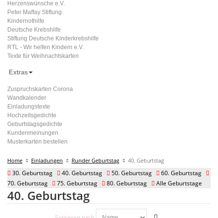
Herzenswünsche e.V.
Peter Maffay Stiftung
Kindernothilfe
Deutsche Krebshilfe
Stiftung Deutsche Kinderkrebshilfe
RTL - Wir helfen Kindern e.V.
Texte für Weihnachtskarten
Extras
Zuspruchskarten Corona
Wandkalender
Einladungstexte
Hochzeitsgedichte
Geburtstagsgedichte
Kundenmeinungen
Musterkarten bestellen
Home
Einladungen
Runder Geburtstag
40. Geburtstag
30. Geburtstag
40. Geburtstag
50. Geburtstag
60. Geburtstag
70. Geburtstag
75. Geburtstag
80. Geburtstag
Alle Geburtstage
40. Geburtstag
Sortieren nach