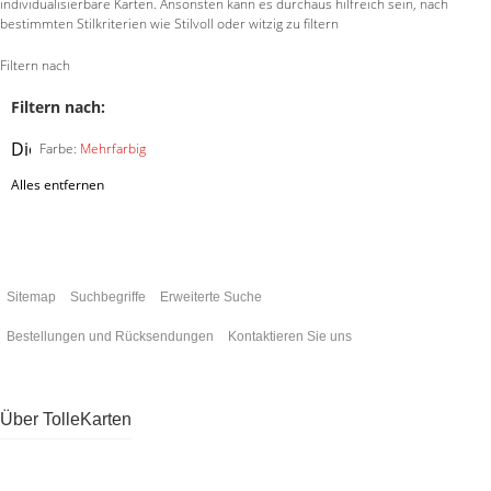
individualisierbare Karten. Ansonsten kann es durchaus hilfreich sein, nach
bestimmten Stilkriterien wie Stilvoll oder witzig zu filtern
Filtern nach
Filtern nach:
Diesen
Farbe:
Mehrfarbig
Artikel
Alles entfernen
entfernen
Sitemap
Suchbegriffe
Erweiterte Suche
Bestellungen und Rücksendungen
Kontaktieren Sie uns
Über TolleKarten