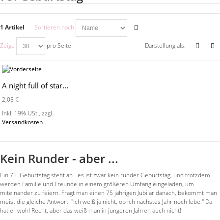
1 Artikel
Sortieren nach
Zeige
pro Seite
Darstellung als:
A night full of stars - MO1018
2,05 €
Inkl. 19% USt.
,
zzgl.
Versandkosten
Kein Runder - aber ...
Ein 75. Geburtstag steht an - es ist zwar kein runder Geburtstag, und trotzdem
werden Familie und Freunde in einem größeren Umfang eingeladen, um
miteinander zu feiern. Fragt man einen 75 jährigen Jubilar danach, bekommt man
meist die gleiche Antwort: "Ich weiß ja nicht, ob ich nächstes Jahr noch lebe." Da
hat er wohl Recht, aber das weiß man in jüngeren Jahren auch nicht!