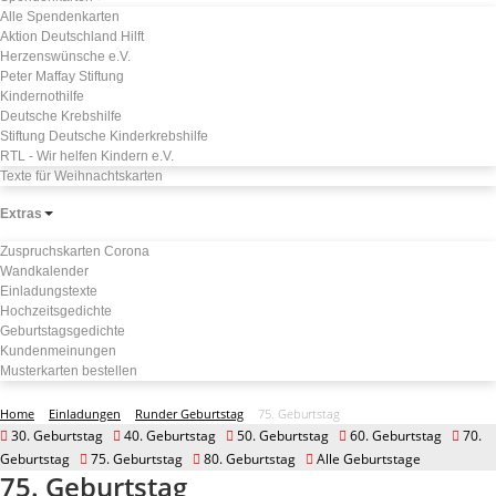
Alle Spendenkarten
Aktion Deutschland Hilft
Herzenswünsche e.V.
Peter Maffay Stiftung
Kindernothilfe
Deutsche Krebshilfe
Stiftung Deutsche Kinderkrebshilfe
RTL - Wir helfen Kindern e.V.
Texte für Weihnachtskarten
Extras
Zuspruchskarten Corona
Wandkalender
Einladungstexte
Hochzeitsgedichte
Geburtstagsgedichte
Kundenmeinungen
Musterkarten bestellen
Home
Einladungen
Runder Geburtstag
75. Geburtstag
30. Geburtstag
40. Geburtstag
50. Geburtstag
60. Geburtstag
70.
Geburtstag
75. Geburtstag
80. Geburtstag
Alle Geburtstage
75. Geburtstag