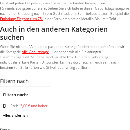
Es ist auf jeden Fall positiv, dass Sie sich entschieden haben, Ihren
Fünfundsiebzigsten zu feiern. Sehen Sie sich bitte in dieser Geburtstagskategorie
nach einer Einladung nach Ihrem Gechmack um. Sehr beliebt ist zum Beispiel die
Einladung Elegant zum 75.
in der Farbkombination Metallic-Blau mit Gold.
Auch in den anderen Kategorien
suchen
Wenn Sie nicht auf Anhieb die passende Karte gefunden haben, empfehlen wir
die Kategorie
Alle Geburtstage
.
Hier haben wir alle Einladungen
zusammengefasst. Mit dabei sind variable bzw. für jeden Geburtstag
individualisierbare Karten. Ansonsten kann es durchaus hilfreich sein, nach
bestimmten Stilkriterien wie Stilvoll oder witzig zu filtern
Filtern nach
Filtern nach:
Diesen
Preis:
3,00 € und höher
Artikel
Alles entfernen
entfernen
Farbe