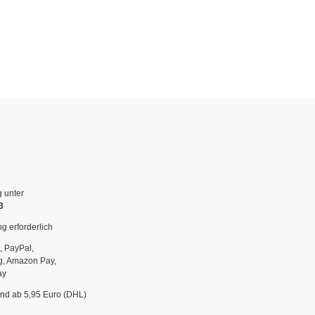
g unter
3
g erforderlich
, PayPal,
g, Amazon Pay,
ay
and ab 5,95 Euro (DHL)