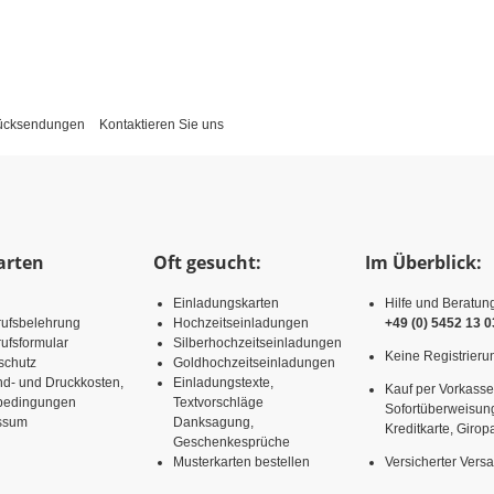
Rücksendungen
Kontaktieren Sie uns
arten
Oft gesucht:
Im Überblick:
Einladungskarten
Hilfe und Beratun
rufsbelehrung
Hochzeitseinladungen
+49 (0) 5452 13 0
ufsformular
Silberhochzeitseinladungen
Keine Registrierun
schutz
Goldhochzeitseinladungen
nd- und Druckkosten,
Einladungstexte,
Kauf per Vorkasse
rbedingungen
Textvorschläge
Sofortüberweisun
ssum
Danksagung,
Kreditkarte, Girop
Geschenkesprüche
Musterkarten bestellen
Versicherter Vers