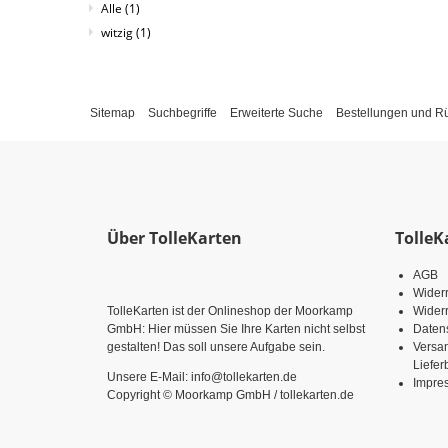
Alle
(1)
witzig
(1)
Sitemap
Suchbegriffe
Erweiterte Suche
Bestellungen und 
Über TolleKarten
TolleK
AGB
Wider
TolleKarten ist der Onlineshop der Moorkamp
Widerr
GmbH: Hier müssen Sie Ihre Karten nicht selbst
Daten
gestalten! Das soll unsere Aufgabe sein.
Versa
Liefe
Unsere E-Mail: info@tollekarten.de
Impre
Copyright © Moorkamp GmbH / tollekarten.de