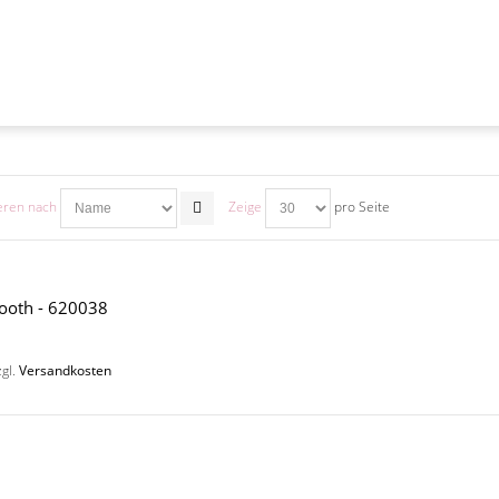
eren nach
Zeige
pro Seite
ooth - 620038
zgl.
Versandkosten