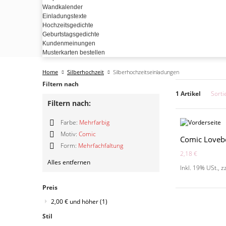
Wandkalender
Einladungstexte
Hochzeitsgedichte
Geburtstagsgedichte
Kundenmeinungen
Musterkarten bestellen
Home
Silberhochzeit
Silberhochzeitseinladungen
Filtern nach
1 Artikel
Sorti
Filtern nach:
Farbe:
Mehrfarbig
Diesen
Motiv:
Comic
Comic Loveb
Artikel
Diesen
Form:
Mehrfachfaltung
entfernen
Artikel
2,18 €
Diesen
entfernen
Alles entfernen
Artikel
Inkl. 19% USt.
,
z
entfernen
Preis
2,00 €
und höher
(1)
Stil