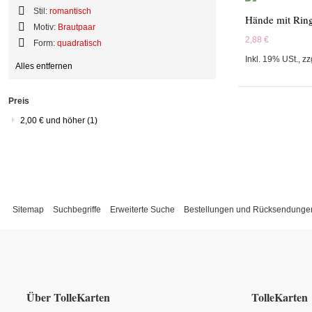
Diesen
Stil:
romantisch
Hände mit Rin
Artikel
Diesen
Motiv:
Brautpaar
entfernen
Artikel
Diesen
2,88 €
Form:
quadratisch
entfernen
Artikel
Diesen
Inkl. 19% USt.
,
zz
entfernen
Alles entfernen
Artikel
entfernen
Preis
2,00 €
und höher
(1)
Sitemap
Suchbegriffe
Erweiterte Suche
Bestellungen und Rücksendunge
Über TolleKarten
TolleKarten