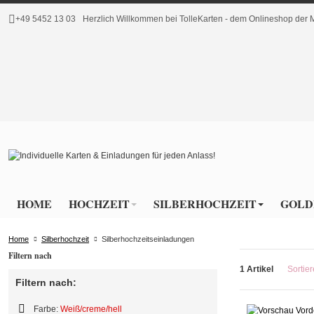
+49 5452 13 03
Herzlich Willkommen bei TolleKarten - dem Onlineshop de
HOME
HOCHZEIT
SILBERHOCHZEIT
GOLD
Home
Silberhochzeit
Silberhochzeitseinladungen
Filtern nach
1 Artikel
Sortie
Filtern nach:
Farbe:
Weiß/creme/hell