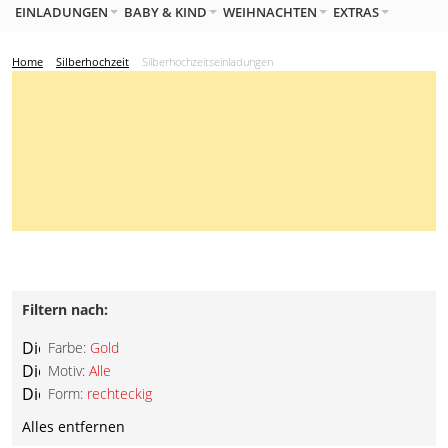
EINLADUNGEN
BABY & KIND
WEIHNACHTEN
EXTRAS
Home
Silberhochzeit
Silberhochzeitseinladungen
Filtern nach:
Diesen
Farbe:
Gold
Artikel
Diesen
Motiv:
Alle
entfernen
Artikel
Diesen
Form:
rechteckig
entfernen
Artikel
Alles entfernen
entfernen