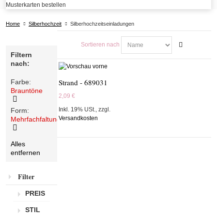
Musterkarten bestellen
Home
Silberhochzeit
Silberhochzeitseinladungen
Sortieren nach
Filtern
nach:
Strand - 689031
Farbe:
Brauntöne
2,09 €
Diesen
Inkl. 19% USt.
,
zzgl.
Form:
Artikel
Versandkosten
Mehrfachfaltung
entfernen
Diesen
Alles
Artikel
entfernen
entfernen
Filter
PREIS
STIL