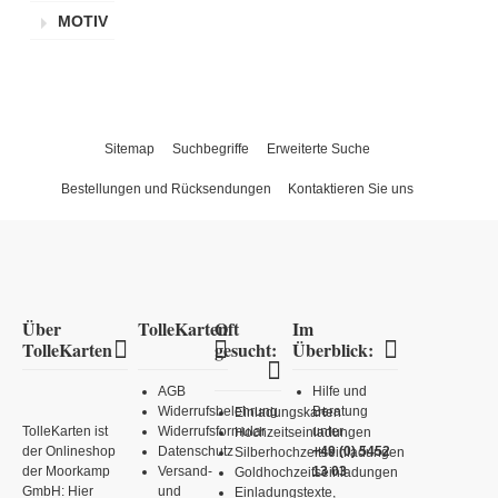
MOTIV
Sitemap
Suchbegriffe
Erweiterte Suche
Bestellungen und Rücksendungen
Kontaktieren Sie uns
Über
TolleKarten
Oft
Im
TolleKarten
gesucht:
Überblick:
AGB
Hilfe und
Widerrufsbelehrung
Beratung
Einladungskarten
TolleKarten ist
Widerrufsformular
unter
Hochzeitseinladungen
der Onlineshop
Datenschutz
+49 (0) 5452
Silberhochzeitseinladungen
der Moorkamp
Versand-
13 03
Goldhochzeitseinladungen
GmbH: Hier
und
Einladungstexte,