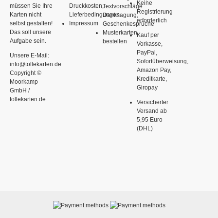
Keine
müssen Sie Ihre
Druckkosten,
Textvorschläge
Registrierung
Karten nicht
Lieferbedingungen
Danksagung,
erforderlich
selbst gestalten!
Impressum
Geschenkesprüche
Das soll unsere
Musterkarten
Kauf per
Aufgabe sein.
bestellen
Vorkasse,
PayPal,
Unsere E-Mail:
Sofortüberweisung,
info@tollekarten.de
Amazon Pay,
Copyright ©
Kreditkarte,
Moorkamp
Giropay
GmbH /
tollekarten.de
Versicherter
Versand ab
5,95 Euro
(DHL)