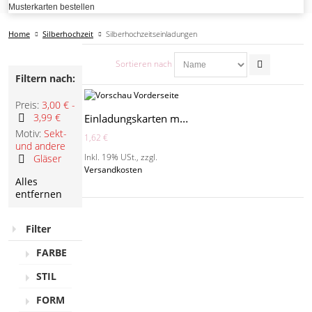
Musterkarten bestellen
Home
Silberhochzeit
Silberhochzeitseinladungen
Sortieren nach
Filtern nach:
Preis:
3,00 € -
3,99 €
Einladungskarten mit personalisierten Icons - MO1003
Diesen
Motiv:
Sekt-
1,62 €
Artikel
und andere
entfernen
Inkl. 19% USt.
,
zzgl.
Gläser
Versandkosten
Diesen
Alles
Artikel
entfernen
entfernen
Filter
FARBE
STIL
FORM