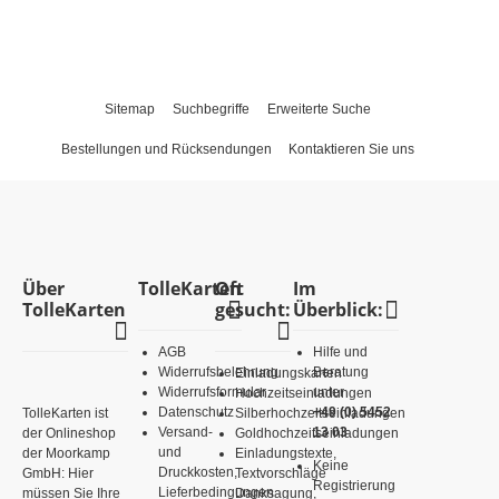
Sitemap
Suchbegriffe
Erweiterte Suche
Bestellungen und Rücksendungen
Kontaktieren Sie uns
Über
TolleKarten
Oft
Im
TolleKarten
gesucht:
Überblick:
AGB
Hilfe und
Widerrufsbelehrung
Beratung
Einladungskarten
Widerrufsformular
unter
Hochzeitseinladungen
Datenschutz
+49 (0) 5452
TolleKarten ist
Silberhochzeitseinladungen
Versand-
13 03
der Onlineshop
Goldhochzeitseinladungen
und
der Moorkamp
Einladungstexte,
Keine
Druckkosten,
GmbH: Hier
Textvorschläge
Registrierung
Lieferbedingungen
müssen Sie Ihre
Danksagung,