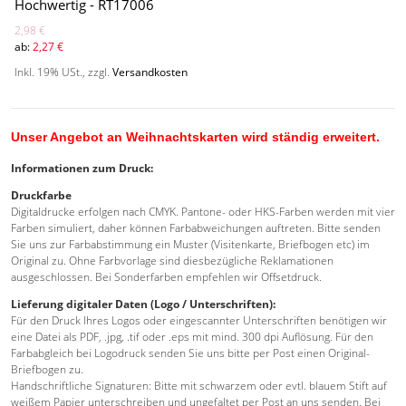
Hochwertig - RT17006
2,98 €
ab:
2,27 €
Inkl. 19% USt.
,
zzgl.
Versandkosten
Unser Angebot an Weihnachtskarten wird ständig erweitert.
Informationen zum Druck:
Druckfarbe
Digitaldrucke erfolgen nach CMYK. Pantone- oder HKS-Farben werden mit vier
Farben simuliert, daher können Farbabweichungen auftreten. Bitte senden
Sie uns zur Farbabstimmung ein Muster (Visitenkarte, Briefbogen etc) im
Original zu. Ohne Farbvorlage sind diesbezügliche Reklamationen
ausgeschlossen. Bei Sonderfarben empfehlen wir Offsetdruck.
Lieferung digitaler Daten (Logo / Unterschriften):
Für den Druck Ihres Logos oder eingescannter Unterschriften benötigen wir
eine Datei als PDF, .jpg, .tif oder .eps mit mind. 300 dpi Auflösung. Für den
Farbabgleich bei Logodruck senden Sie uns bitte per Post einen Original-
Briefbogen zu.
Handschriftliche Signaturen: Bitte mit schwarzem oder evtl. blauem Stift auf
weißem Papier unterschreiben und ungefaltet per Post an uns senden. Bei