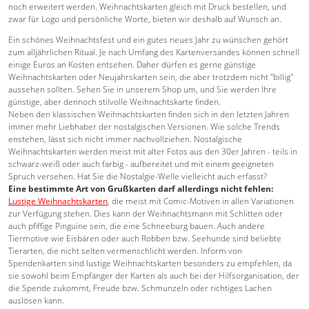
noch erweitert werden. Weihnachtskarten gleich mit Druck bestellen, und
zwar für Logo und persönliche Worte, bieten wir deshalb auf Wunsch an.
Ein schönes Weihnachtsfest und ein gutes neues Jahr zu wünschen gehört
zum alljährlichen Ritual. Je nach Umfang des Kartenversandes können schnell
einige Euros an Kosten entsehen. Daher dürfen es gerne günstige
Weihnachtskarten oder Neujahrskarten sein, die aber trotzdem nicht "billig"
aussehen sollten. Sehen Sie in unserem Shop um, und Sie werden Ihre
günstige, aber dennoch stilvolle Weihnachtskarte finden.
Neben den klassischen Weihnachtskarten finden sich in den letzten Jahren
immer mehr Liebhaber der nostalgischen Versionen. Wie solche Trends
enstehen, lässt sich nicht immer nachvollziehen. Nostalgische
Weihnachtskarten werden meist mit alter Fotos aus den 30er Jahren - teils in
schwarz-weiß oder auch farbig - aufbereitet und mit einem geeigneten
Spruch versehen. Hat Sie die Nostalgie-Welle vielleicht auch erfasst?
Eine bestimmte Art von Grußkarten darf allerdings nicht fehlen:
Lustige Weihnachtskarten
, die meist mit Comic-Motiven in allen Variationen
zur Verfügung stehen. Dies kann der Weihnachtsmann mit Schlitten oder
auch pfiffige Pinguine sein, die eine Schneeburg bauen. Auch andere
Tiermotive wie Eisbären oder auch Robben bzw. Seehunde sind beliebte
Tierarten, die nicht selten vermenschlicht werden. Inform von
Spendenkarten sind lustige Weihnachtskarten besonders zu empfehlen, da
sie sowohl beim Empfänger der Karten als auch bei der Hilfsorganisation, der
die Spende zukommt, Freude bzw. Schmunzeln oder richtiges Lachen
auslösen kann.