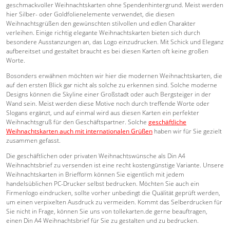
geschmackvoller Weihnachtskarten ohne Spendenhintergrund. Meist werden
hier Silber- oder Goldfolienelemente verwendet, die diesen
Weihnachtsgrüßen den gewünschten stilvollen und edlen Charakter
verleihen. Einige richtig elegante Weihnachtskarten bieten sich durch
besondere Ausstanzungen an, das Logo einzudrucken. Mit Schick und Eleganz
aufbereitset und gestaltet braucht es bei diesen Karten oft keine großen
Worte.
Bosonders erwähnen möchten wir hier die modernen Weihnachtskarten, die
auf den ersten Blick gar nicht als solche zu erkennen sind. Solche moderne
Designs können die Skyline einer Großstadt oder auch Bergsteiger in der
Wand sein. Meist werden diese Motive noch durch treffende Worte oder
Slogans ergänzt, und auf einmal wird aus diesen Karten ein perfekter
Weihnachtsgruß für den Geschäftspartner. Solche
geschäftliche
Weihnachtskarten auch mit internationalen Grüßen
haben wir für Sie gezielt
zusammen gefasst.
Die geschäftlichen oder privaten Weihnachtswünsche als Din A4
Weihnachtsbrief zu versenden ist eine recht kostengünstige Variante. Unsere
Weihnachtskarten in Briefform können Sie eigentlich mit jedem
handelsüblichen PC-Drucker selbst bedrucken. Möchten Sie auch ein
Firmenlogo eindrucken, sollte vorher unbedingt die Quälität geprüft werden,
um einen verpixelten Ausdruck zu vermeiden. Kommt das Selberdrucken für
Sie nicht in Frage, können Sie uns von tollekarten.de gerne beauftragen,
einen Din A4 Weihnachtsbrief für Sie zu gestalten und zu bedrucken.