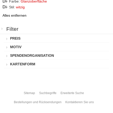
Diesen
Farbe:
Glanzoberfläche
Artikel
Diesen
Stil:
witzig
entfernen
Artikel
Alles entfernen
entfernen
Filter
PREIS
MOTIV
SPENDENORGANISATION
KARTENFORM
Sitemap
Suchbegriffe
Erweiterte Suche
Bestellungen und Rücksendungen
Kontaktieren Sie uns