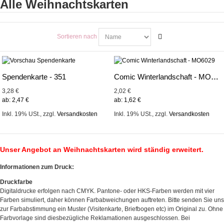
Alle Weihnachtskarten
Sortieren nach
Spendenkarte - 351
Comic Winterlandschaft - MO6029
3,28 €
2,02 €
ab:
2,47 €
ab:
1,62 €
Inkl. 19% USt.
,
zzgl.
Versandkosten
Inkl. 19% USt.
,
zzgl.
Versandkosten
Unser Angebot an Weihnachtskarten wird ständig erweitert.
Informationen zum Druck:
Druckfarbe
Digitaldrucke erfolgen nach CMYK. Pantone- oder HKS-Farben werden mit vier
Farben simuliert, daher können Farbabweichungen auftreten. Bitte senden Sie uns
zur Farbabstimmung ein Muster (Visitenkarte, Briefbogen etc) im Original zu. Ohne
Farbvorlage sind diesbezügliche Reklamationen ausgeschlossen. Bei