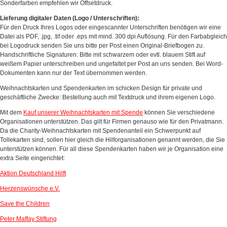
Sonderfarben empfehlen wir Offsetdruck.
Lieferung digitaler Daten (Logo / Unterschriften):
Für den Druck Ihres Logos oder eingescannter Unterschriften benötigen wir eine
Datei als PDF, .jpg, .tif oder .eps mit mind. 300 dpi Auflösung. Für den Farbabgleich
bei Logodruck senden Sie uns bitte per Post einen Original-Briefbogen zu.
Handschriftliche Signaturen: Bitte mit schwarzem oder evtl. blauem Stift auf
weißem Papier unterschreiben und ungefaltet per Post an uns senden. Bei Word-
Dokumenten kann nur der Text übernommen werden.
Weihnachtskarten und Spendenkarten im schicken Design für private und
geschäftliche Zwecke: Bestellung auch mit Textdruck und ihrem eigenen Logo.
Mit dem
K
auf unserer Weihnachtskarten mit Spende
können Sie verschiedene
Organisationen unterstützen. Das gilt für Firmen genauso wie für den Privatmann.
Da die Charity-Weihnachtskarten mit Spendenanteil ein Schwerpunkt auf
Tollekarten sind, sollen hier gleich die Hilforganisationen genannt werden, die Sie
unterstützen können. Für all diese Spendenkarten haben wir je Organisation eine
extra Seite eingerichtet:
Aktion Deutschland Hilft
Herzenswünsche e.V.
Save the Children
Peter Maffay Stiftung