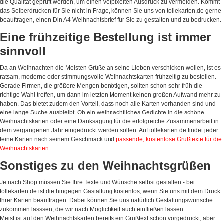
die Quälität geprüft werden, um einen verpixelten Ausdruck zu vermeiden. Kommt
das Selberdrucken für Sie nicht in Frage, können Sie uns von tollekarten.de gerne
beauftragen, einen Din A4 Weihnachtsbrief für Sie zu gestalten und zu bedrucken.
Eine frühzeitige Bestellung ist immer
sinnvoll
Da an Weihnachten die Meisten Grüße an seine Lieben verschicken wollen, ist es
ratsam, moderne oder stimmungsvolle Weihnachtskarten frühzeitig zu bestellen.
Gerade Firmen, die größere Mengen benötigen, sollten schon sehr früh die
richtige Wahl treffen, um dann im letzten Moment keinen großen Aufwand mehr zu
haben. Das bietet zudem den Vorteil, dass noch alle Karten vorhanden sind und
eine lange Suche ausbleibt. Ob ein weihnachtliches Gedichte in die schöne
Weihnachtskarten oder eine Danksagung für die erfolgreiche Zusammenarbeit in
dem vergangenen Jahr eingedruckt werden sollen: Auf tollekarten.de findet jeder
feine Karten nach seinem Geschmack und
passende, kostenlose Grußtexte für die
Weihnachtskarten
.
Sonstiges zu den Weihnachtsgrüßen
Je nach Shop müssen Sie Ihre Texte und Wünsche selbst gestalten - bei
tollekarten.de ist die hingegen Gastaltung kostenlos, wenn Sie uns mit dem Druck
Ihrer Karten beauftragen. Dabei können Sie uns natürlich Gestaltungswünsche
zukommen lasssen, die wir nach Möglichkeit auch einfließen lassen.
Meist ist auf den Weihnachtskarten bereits ein Grußtext schon vorgedruckt, aber