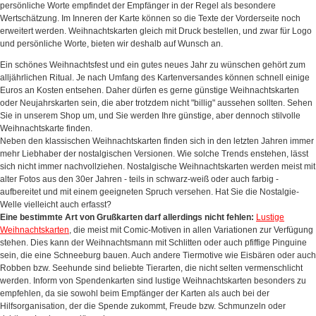
persönliche Worte empfindet der Empfänger in der Regel als besondere
Wertschätzung. Im Inneren der Karte können so die Texte der Vorderseite noch
erweitert werden. Weihnachtskarten gleich mit Druck bestellen, und zwar für Logo
und persönliche Worte, bieten wir deshalb auf Wunsch an.
Ein schönes Weihnachtsfest und ein gutes neues Jahr zu wünschen gehört zum
alljährlichen Ritual. Je nach Umfang des Kartenversandes können schnell einige
Euros an Kosten entsehen. Daher dürfen es gerne günstige Weihnachtskarten
oder Neujahrskarten sein, die aber trotzdem nicht "billig" aussehen sollten. Sehen
Sie in unserem Shop um, und Sie werden Ihre günstige, aber dennoch stilvolle
Weihnachtskarte finden.
Neben den klassischen Weihnachtskarten finden sich in den letzten Jahren immer
mehr Liebhaber der nostalgischen Versionen. Wie solche Trends enstehen, lässt
sich nicht immer nachvollziehen. Nostalgische Weihnachtskarten werden meist mit
alter Fotos aus den 30er Jahren - teils in schwarz-weiß oder auch farbig -
aufbereitet und mit einem geeigneten Spruch versehen. Hat Sie die Nostalgie-
Welle vielleicht auch erfasst?
Eine bestimmte Art von Grußkarten darf allerdings nicht fehlen:
Lustige
Weihnachtskarten
, die meist mit Comic-Motiven in allen Variationen zur Verfügung
stehen. Dies kann der Weihnachtsmann mit Schlitten oder auch pfiffige Pinguine
sein, die eine Schneeburg bauen. Auch andere Tiermotive wie Eisbären oder auch
Robben bzw. Seehunde sind beliebte Tierarten, die nicht selten vermenschlicht
werden. Inform von Spendenkarten sind lustige Weihnachtskarten besonders zu
empfehlen, da sie sowohl beim Empfänger der Karten als auch bei der
Hilfsorganisation, der die Spende zukommt, Freude bzw. Schmunzeln oder