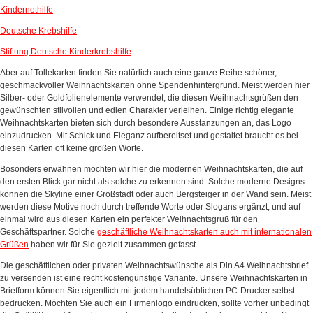
Kindernothilfe
Deutsche Krebshilfe
Stiftung Deutsche Kinderkrebshilfe
Aber auf Tollekarten finden Sie natürlich auch eine ganze Reihe schöner,
geschmackvoller Weihnachtskarten ohne Spendenhintergrund. Meist werden hier
Silber- oder Goldfolienelemente verwendet, die diesen Weihnachtsgrüßen den
gewünschten stilvollen und edlen Charakter verleihen. Einige richtig elegante
Weihnachtskarten bieten sich durch besondere Ausstanzungen an, das Logo
einzudrucken. Mit Schick und Eleganz aufbereitset und gestaltet braucht es bei
diesen Karten oft keine großen Worte.
Bosonders erwähnen möchten wir hier die modernen Weihnachtskarten, die auf
den ersten Blick gar nicht als solche zu erkennen sind. Solche moderne Designs
können die Skyline einer Großstadt oder auch Bergsteiger in der Wand sein. Meist
werden diese Motive noch durch treffende Worte oder Slogans ergänzt, und auf
einmal wird aus diesen Karten ein perfekter Weihnachtsgruß für den
Geschäftspartner. Solche
geschäftliche Weihnachtskarten auch mit internationalen
Grüßen
haben wir für Sie gezielt zusammen gefasst.
Die geschäftlichen oder privaten Weihnachtswünsche als Din A4 Weihnachtsbrief
zu versenden ist eine recht kostengünstige Variante. Unsere Weihnachtskarten in
Briefform können Sie eigentlich mit jedem handelsüblichen PC-Drucker selbst
bedrucken. Möchten Sie auch ein Firmenlogo eindrucken, sollte vorher unbedingt