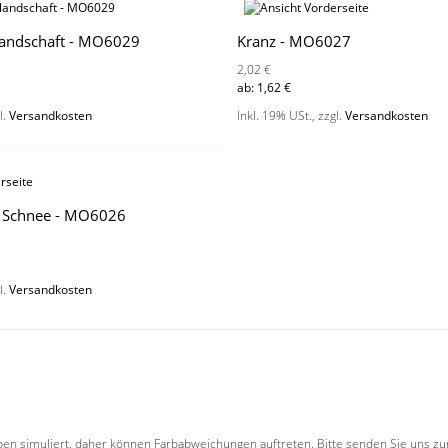
landschaft - MO6029
Kranz - MO6027
2,02 €
ab:
1,62 €
l.
Versandkosten
Inkl. 19% USt.
,
zzgl.
Versandkosten
 Schnee - MO6026
l.
Versandkosten
en simuliert, daher können Farbabweichungen auftreten. Bitte senden Sie uns zur