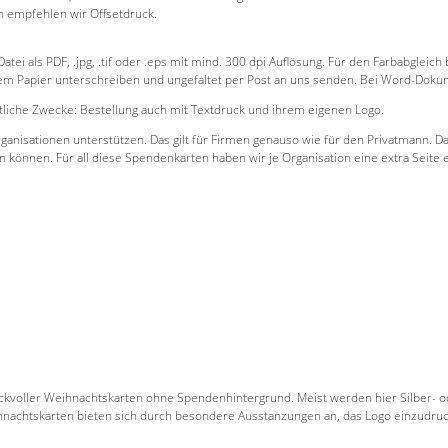
n empfehlen wir Offsetdruck.
ei als PDF, .jpg, .tif oder .eps mit mind. 300 dpi Auflösung. Für den Farbabgleich
weißem Papier unterschreiben und ungefaltet per Post an uns senden. Bei Word-D
liche Zwecke: Bestellung auch mit Textdruck und ihrem eigenen Logo.
anisationen unterstützen. Das gilt für Firmen genauso wie für den Privatmann. Da
en können. Für all diese Spendenkarten haben wir je Organisation eine extra Seite e
hmackvoller Weihnachtskarten ohne Spendenhintergrund. Meist werden hier Silber
ihnachtskarten bieten sich durch besondere Ausstanzungen an, das Logo einzudruck