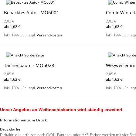
Bepacktes Auto - MO6001
Comic Winter
2,02 €
2,02 €
ab:
1,62 €
ab:
1,62 €
Inkl. 19% USt.
,
zzgl.
Versandkosten
Inkl. 19% USt.
,
zzg
Tannenbaum - MO6028
Wegweiser im
2,05 €
2,05 €
ab:
1,62 €
ab:
1,62 €
Inkl. 19% USt.
,
zzgl.
Versandkosten
Inkl. 19% USt.
,
zzg
Unser Angebot an Weihnachtskarten wird ständig erweitert.
Informationen zum Druck:
Druckfarbe
Digitaldrucke erfolgen nach CMYK. Pantone- oder HKS-Farben werden mit vier Farb