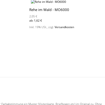
Rehe im Wald - MO6000
2,05 €
ab:
1,62 €
Inkl. 19% USt.
,
zzgl.
Versandkosten
 Farbabstimmung ein Muster (Visitenkarte, Briefbogen etc) im Original zu. Ohne