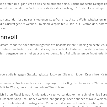
 ersten Blick gar nicht als solche zu erkennen sind. Solche moderne Designs kön
inmal wird aus diesen Karten ein perfekter Weihnachtsgruß für den Geschäftspar
u versenden ist eine recht kostengünstige Variante. Unsere Weihnachtskarten in 
die Quälität geprüft werden, um einen verpixelten Ausdruck zu vermeiden. Kommt 
rucken.
innvoll
 ratsam, moderne oder stimmungsvolle Weihnachtskarten frühzeitig zu bestellen. 
haben. Das bietet zudem den Vorteil, dass noch alle Karten vorhanden sind und e
dem vergangenen Jahr eingedruckt werden sollen: Auf tollekarten.de findet jede
en.de ist die hingegen Gastaltung kostenlos, wenn Sie uns mit dem Druck Ihrer K
 persönliche Worte empfindet der Empfänger in der Regel als besondere Wertschät
önliche Worte, bieten wir deshalb auf Wunsch an.
jährlichen Ritual. Je nach Umfang des Kartenversandes können schnell einige Eur
e in unserem Shop um, und Sie werden Ihre günstige, aber dennoch stilvolle Weihna
 mehr Liebhaber der nostalgischen Versionen. Wie solche Trends enstehen, lässt