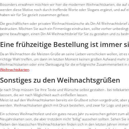
Bosonders erwähnen möchten wir hier die modernen Weihnachtskarten, die auf den
werden diese Motive noch durch treffende Worte oder Slogans ergänzt, und auf e
haben wir für Sie gezielt zusammen gefasst.
Die geschäftlichen oder privaten Weihnachtswünsche als Din A4 Weihnachtsbrief z
bedrucken. Möchten Sie auch ein Firmenlogo eindrucken, sollte vorher unbedingt 
gerne beauftragen, einen Din A4 Weihnachtsbrief für Sie zu gestalten und zu bed
Eine frühzeitige Bestellung ist immer s
Da an Weihnachten die Meisten Grüße an seine Lieben verschicken wollen, ist es
richtige Wahl treffen, um dann im letzten Moment keinen großen Aufwand mehr zu 
Weihnachtskarten oder eine Danksagung für die erfolgreiche Zusammenarbeit in 
Weihnachtskarten
.
Sonstiges zu den Weihnachtsgrüßen
Je nach Shop müssen Sie Ihre Texte und Wünsche selbst gestalten - bei tollekart
lasssen, die wir nach Möglichkeit auch einfließen lassen.
Meist ist auf den Weihnachtskarten bereits ein Grußtext schon vorgedruckt, aber
werden. Weihnachtskarten gleich mit Druck bestellen, und zwar für Logo und pers
Ein schönes Weihnachtsfest und ein gutes neues Jahr zu wünschen gehört zum all
Neujahrskarten sein, die aber trotzdem nicht "billig" aussehen sollten. Sehen Si
Neben den klassischen Weihnachtskarten finden sich in den letzten Jahren immer