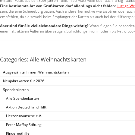
mit alter Fotos aus den 30er Jahren - teils in schwarz-weiß oder auch farbig - auf
Eine bestimmte Art von Grußkarten darf allerdings nicht fehlen:
Lustige We
sein, die eine Schneeburg bauen. Auch andere Tiermotive wie Eisbären oder auch
empfehlen, da sie sowohl beim Empfänger der Karten als auch bei der Hilfsorgan
Aber sind für Sie vielleicht andere Dinge wichtig?
Worauf legen Sie besondere
einem attraktiven Äußeren überzeugen. Stilrichtungen von modern bis Retro-Look 
Categories: Alle Weihnachtskarten
Ausgewählte Firmen Weihnachtskarten
Neujahrskarten für 2026
Spendenkarten
Alle Spendenkarten
Aktion Deutschland Hilft
Herzenswünsche e.V.
Peter Maffay Stiftung
Kindernothilfe