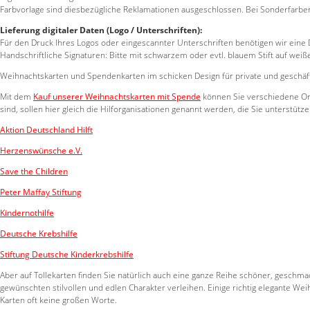
Farbvorlage sind diesbezügliche Reklamationen ausgeschlossen. Bei Sonderfarbe
Lieferung digitaler Daten (Logo / Unterschriften):
Für den Druck Ihres Logos oder eingescannter Unterschriften benötigen wir eine Dat
Handschriftliche Signaturen: Bitte mit schwarzem oder evtl. blauem Stift auf 
Weihnachtskarten und Spendenkarten im schicken Design für private und geschäft
Mit dem
K
auf unserer Weihnachtskarten mit Spende
können Sie verschiedene Org
sind, sollen hier gleich die Hilforganisationen genannt werden, die Sie unterstütz
Aktion Deutschland Hilft
Herzenswünsche e.V.
Save the Children
Peter Maffay Stiftung
Kindernothilfe
Deutsche Krebshilfe
Stiftung Deutsche Kinderkrebshilfe
Aber auf Tollekarten finden Sie natürlich auch eine ganze Reihe schöner, gesc
gewünschten stilvollen und edlen Charakter verleihen. Einige richtig elegante We
Karten oft keine großen Worte.