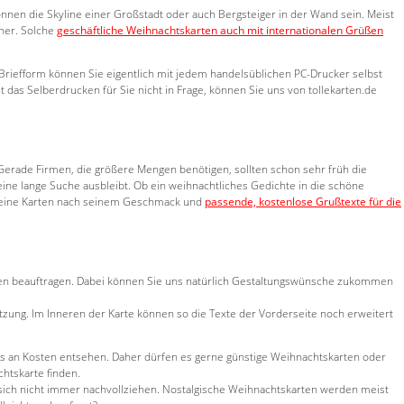
nen die Skyline einer Großstadt oder auch Bergsteiger in der Wand sein. Meist
tner. Solche
geschäftliche Weihnachtskarten auch mit internationalen Grüßen
Briefform können Sie eigentlich mit jedem handelsüblichen PC-Drucker selbst
das Selberdrucken für Sie nicht in Frage, können Sie uns von tollekarten.de
Gerade Firmen, die größere Mengen benötigen, sollten schon sehr früh die
ine lange Suche ausbleibt. Ob ein weihnachtliches Gedichte in die schöne
r feine Karten nach seinem Geschmack und
passende, kostenlose Grußtexte für die
arten beauftragen. Dabei können Sie uns natürlich Gestaltungswünsche zukommen
zung. Im Inneren der Karte können so die Texte der Vorderseite noch erweitert
os an Kosten entsehen. Daher dürfen es gerne günstige Weihnachtskarten oder
chtskarte finden.
 sich nicht immer nachvollziehen. Nostalgische Weihnachtskarten werden meist