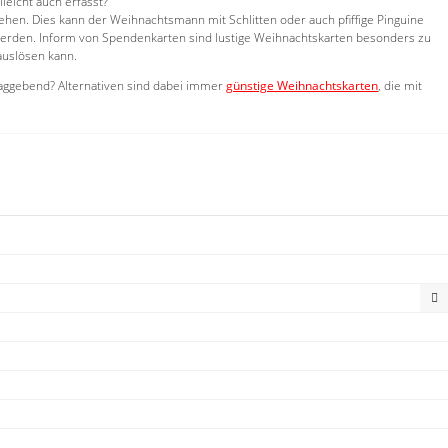
leicht auch erfasst?
tehen. Dies kann der Weihnachtsmann mit Schlitten oder auch pfiffige Pinguine
 werden. Inform von Spendenkarten sind lustige Weihnachtskarten besonders zu
auslösen kann.
laggebend? Alternativen sind dabei immer
günstige Weihnachtskarten
, die mit