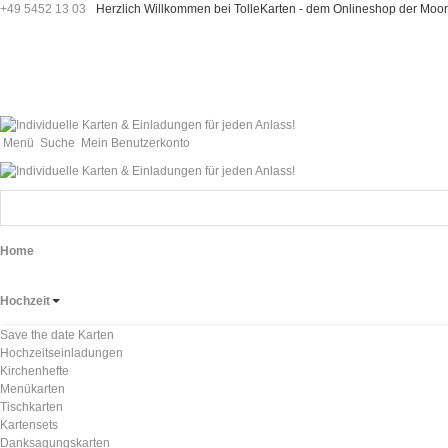
+49 5452 13 03
Herzlich Willkommen bei TolleKarten - dem Onlineshop der M
Menü
Suche
Mein Benutzerkonto
Home
Hochzeit
Save the date Karten
Hochzeitseinladungen
Kirchenhefte
Menükarten
Tischkarten
Kartensets
Danksagungskarten