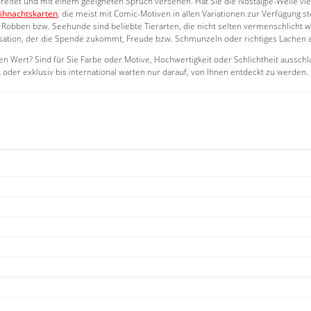
bereitet und mit einem geeigneten Spruch versehen. Hat Sie die Nostalgie-Welle viel
ihnachtskarten
, die meist mit Comic-Motiven in allen Variationen zur Verfügung s
 Robben bzw. Seehunde sind beliebte Tierarten, die nicht selten vermenschlicht
isation, der die Spende zukommt, Freude bzw. Schmunzeln oder richtiges Lachen 
n Wert? Sind für Sie Farbe oder Motive, Hochwertigkeit oder Schlichtheit aussch
oder exklusiv bis international warten nur darauf, von Ihnen entdeckt zu werden.