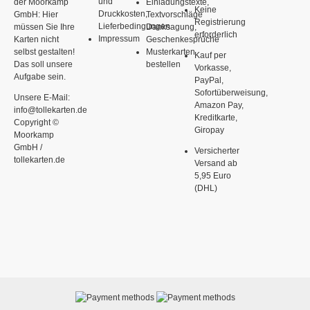
und
der Moorkamp
Einladungstexte,
Keine
Druckkosten,
GmbH: Hier
Textvorschläge
Registrierung
Lieferbedingungen
müssen Sie Ihre
Danksagung,
erforderlich
Impressum
Karten nicht
Geschenkesprüche
selbst gestalten!
Musterkarten
Kauf per
Das soll unsere
bestellen
Vorkasse,
Aufgabe sein.
PayPal,
Sofortüberweisung,
Unsere E-Mail:
Amazon Pay,
info@tollekarten.de
Kreditkarte,
Copyright ©
Giropay
Moorkamp
GmbH /
Versicherter
tollekarten.de
Versand ab
5,95 Euro
(DHL)