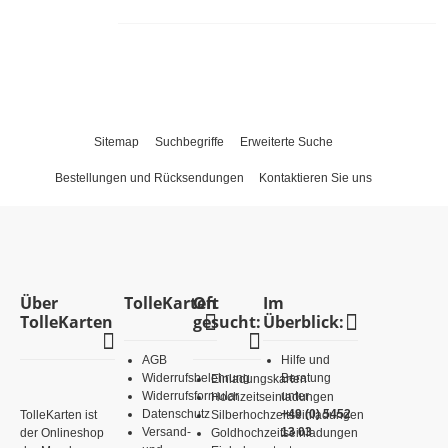
Sitemap
Suchbegriffe
Erweiterte Suche
Bestellungen und Rücksendungen
Kontaktieren Sie uns
Über
TolleKarten
Oft
Im
TolleKarten
gesucht:
Überblick:
AGB
Hilfe und
Widerrufsbelehrung
Beratung
Einladungskarten
Widerrufsformular
unter
Hochzeitseinladungen
Datenschutz
+49 (0) 5452
TolleKarten ist
Silberhochzeitseinladungen
Versand-
13 03
der Onlineshop
Goldhochzeitseinladungen