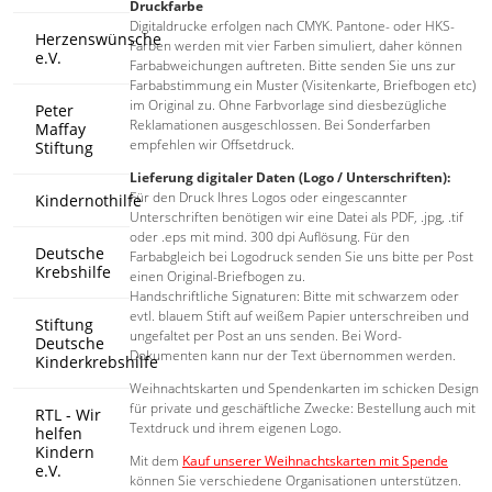
Druckfarbe
Digitaldrucke erfolgen nach CMYK. Pantone- oder HKS-
Herzenswünsche
Farben werden mit vier Farben simuliert, daher können
e.V.
Farbabweichungen auftreten. Bitte senden Sie uns zur
Farbabstimmung ein Muster (Visitenkarte, Briefbogen etc)
im Original zu. Ohne Farbvorlage sind diesbezügliche
Peter
Reklamationen ausgeschlossen. Bei Sonderfarben
Maffay
empfehlen wir Offsetdruck.
Stiftung
Lieferung digitaler Daten (Logo / Unterschriften):
Für den Druck Ihres Logos oder eingescannter
Kindernothilfe
Unterschriften benötigen wir eine Datei als PDF, .jpg, .tif
oder .eps mit mind. 300 dpi Auflösung. Für den
Deutsche
Farbabgleich bei Logodruck senden Sie uns bitte per Post
Krebshilfe
einen Original-Briefbogen zu.
Handschriftliche Signaturen: Bitte mit schwarzem oder
evtl. blauem Stift auf weißem Papier unterschreiben und
Stiftung
ungefaltet per Post an uns senden. Bei Word-
Deutsche
Dokumenten kann nur der Text übernommen werden.
Kinderkrebshilfe
Weihnachtskarten und Spendenkarten im schicken Design
für private und geschäftliche Zwecke: Bestellung auch mit
RTL - Wir
Textdruck und ihrem eigenen Logo.
helfen
Kindern
Mit dem
K
auf unserer Weihnachtskarten mit Spende
e.V.
können Sie verschiedene Organisationen unterstützen.