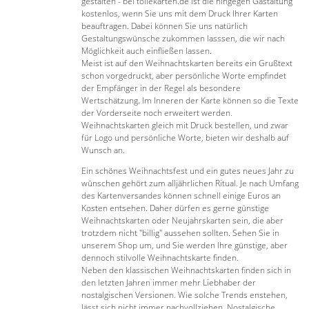
gestalten - bei tollekarten.de ist die hingegen Gastaltung
kostenlos, wenn Sie uns mit dem Druck Ihrer Karten
beauftragen. Dabei können Sie uns natürlich
Gestaltungswünsche zukommen lasssen, die wir nach
Möglichkeit auch einfließen lassen.
Meist ist auf den Weihnachtskarten bereits ein Grußtext
schon vorgedruckt, aber persönliche Worte empfindet
der Empfänger in der Regel als besondere
Wertschätzung. Im Inneren der Karte können so die Texte
der Vorderseite noch erweitert werden.
Weihnachtskarten gleich mit Druck bestellen, und zwar
für Logo und persönliche Worte, bieten wir deshalb auf
Wunsch an.
Ein schönes Weihnachtsfest und ein gutes neues Jahr zu
wünschen gehört zum alljährlichen Ritual. Je nach Umfang
des Kartenversandes können schnell einige Euros an
Kosten entsehen. Daher dürfen es gerne günstige
Weihnachtskarten oder Neujahrskarten sein, die aber
trotzdem nicht "billig" aussehen sollten. Sehen Sie in
unserem Shop um, und Sie werden Ihre günstige, aber
dennoch stilvolle Weihnachtskarte finden.
Neben den klassischen Weihnachtskarten finden sich in
den letzten Jahren immer mehr Liebhaber der
nostalgischen Versionen. Wie solche Trends enstehen,
lässt sich nicht immer nachvollziehen. Nostalgische