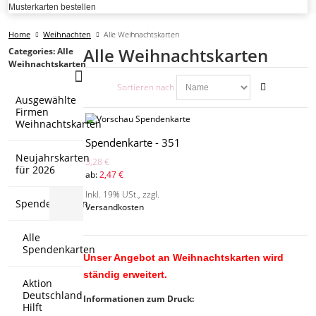
Musterkarten bestellen
Home
Weihnachten
Alle Weihnachtskarten
Alle Weihnachtskarten
Categories: Alle
Weihnachtskarten
Sortieren nach
Ausgewählte
Firmen
Weihnachtskarten
Spendenkarte - 351
Neujahrskarten
3,28 €
für 2026
ab:
2,47 €
Inkl. 19% USt.
,
zzgl.
Spendenkarten
Versandkosten
Alle
Spendenkarten
Unser Angebot an Weihnachtskarten wird
ständig erweitert.
Aktion
Deutschland
Informationen zum Druck:
Hilft