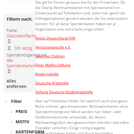
Das gilt für Firmen genauso wie für den Privatmann. Da
die Charity-Weihnachtskarten mit Spendenanteil ein
Schwerpunkt auf Tollekarten sind, sollen hier gleich die
Hilforganisationen genannt werden, die Sie unterstützen
Filtern nach:
können. Für all diese Spendenkarten haben wir je
Organisation eine extra Seite eingerichtet:
Farbe:
Glanzoberfläche
Aktion Deutschland Hilft
Diesen
Herzenswünsche e.V.
Stil:
witzig
Artikel
Diesen
Spendenorganisation:
Save the Children
entfernen
Artikel
Alle
entfernen
Peter Maffay Stiftung
Spendenkarten
Kindernothilfe
Diesen
Alles
Artikel
Deutsche Krebshilfe
entfernen
entfernen
Stiftung Deutsche Kinderkrebshilfe
Aber auf Tollekarten finden Sie natürlich auch eine ganze
Filter
Reihe schöner, geschmackvoller Weihnachtskarten ohne
PREIS
Spendenhintergrund. Meist werden hier Silber- oder
Goldfolienelemente verwendet, die diesen
MOTIV
Weihnachtsgrüßen den gewünschten stilvollen und edlen
Charakter verleihen. Einige richtig elegante
KARTENFORM
Weihnachtskarten bieten sich durch besondere