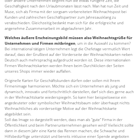
oder andere Unternehmen beginnt nun die etwas ruhigere Zeit, die
Geschäftigkeit nach den Urlaubmonaten lässt nach. Man hat nun Zeit und
Muse, sich als Firma mit der sorgsam vorbereiteten Weihnachtspost bei
Kunden und zahlreichen Geschäftspartner zum Jahresausklang zu
verabschieden. Gleichzeitig bedankt man sich für die erfolgreiche und
angenehme Zusammenarbeit im abgelaufenen Jahr.
Welches äußere Erscheinungsbild müssen also Weihnachtsgrüße für
Unternehmen und Firmen mitbringen
, um in die Auswahl zu kommen?
Bei international tätigen Unternehmen legt die Chefetage vermutlich Wert
darauf, dass der Grußtext auf der Vorderseite der Weihnachtskarten neben
Deutsch auch mehrsprachig aufgedruckt worden ist. Diese internationalen
Firmen Weihnachtskarten werden Ihnen beim Durchklicken der Seiten
unseres Shops immer wieder auffallen.
Originelle Karten für Geschäftskunden dürfen oder sollen mit Ihrem
Firmenimage harmonieren. Möchte sich ein Unternehmen als jung und
dynamisch, innovativ und fortschrittlich darstellen, darf sich dies gerne auch
in der Weihnachtskarte wiederspiegeln. So kann hier beispielsweise ein
angedeuteter oder symbolischer Weihnachtsbaum oder überhaupt nichts
Weihnachtliches als vorderseitige Motive auf der Weihnachtskarte
abgebildet sein.
Soll das Image so dargestellt werden, dass man als "gute" Firma in der
Öffentlichkeit und beim Partnerunternehmen gesehen wird? Vielleicht sollte
dann in diesem Jahr eine Karte das Rennen machen, die Schwache und
Hilfsbedürftige unterstützt und bereits inklusive einer Spende angeboten