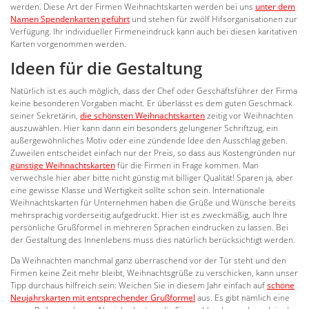
werden. Diese Art der Firmen Weihnachtskarten werden bei uns
unter dem
Namen Spendenkarten geführt
und stehen für zwölf Hifsorganisationen zur
Verfügung. Ihr individueller Firmeneindruck kann auch bei diesen karitativen
Karten vorgenommen werden.
Ideen für die Gestaltung
Natürlich ist es auch möglich, dass der Chef oder Geschäftsführer der Firma
keine besonderen Vorgaben macht. Er überlässt es dem guten Geschmack
seiner Sekretärin,
die schönsten Weihnachtskarten
zeitig vor Weihnachten
auszuwählen. Hier kann dann ein besonders gelungener Schriftzug, ein
außergewöhnliches Motiv oder eine zündende Idee den Ausschlag geben.
Zuweilen entscheidet einfach nur der Preis, so dass aus Kostengründen nur
günstige Weihnachtskarten
für die Firmen in Frage kommen. Man
verwechsle hier aber bitte nicht günstig mit billiger Qualität! Sparen ja, aber
eine gewisse Klasse und Wertigkeit sollte schon sein. Internationale
Weihnachtskarten für Unternehmen haben die Grüße und Wünsche bereits
mehrsprachig vorderseitig aufgedruckt. Hier ist es zweckmäßig, auch Ihre
persönliche Grußformel in mehreren Sprachen eindrucken zu lassen. Bei
der Gestaltung des Innenlebens muss dies natürlich berücksichtigt werden.
Da Weihnachten manchmal ganz überraschend vor der Tür steht und den
Firmen keine Zeit mehr bleibt, Weihnachtsgrüße zu verschicken, kann unser
Tipp durchaus hilfreich sein: Weichen Sie in diesem Jahr einfach auf
schöne
Neujahrskarten mit entsprechender Grußformel
aus. Es gibt nämlich eine