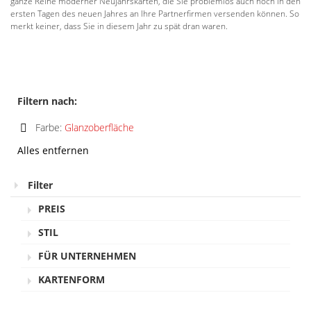
ganze Reihe moderner Neujahrskarten, die Sie problemlos auch noch in den
ersten Tagen des neuen Jahres an Ihre Partnerfirmen versenden können. So
merkt keiner, dass Sie in diesem Jahr zu spät dran waren.
Filtern nach:
Farbe:
Glanzoberfläche
Diesen
Alles entfernen
Artikel
entfernen
Filter
PREIS
STIL
FÜR UNTERNEHMEN
KARTENFORM