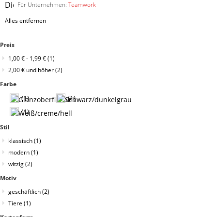
Diesen
Für Unternehmen:
Teamwork
Artikel
Alles entfernen
entfernen
Preis
1,00 €
-
1,99 €
(1)
2,00 €
und höher
(2)
Farbe
(1)
(1)
(1)
Stil
klassisch
(1)
modern
(1)
witzig
(2)
Motiv
geschäftlich
(2)
Tiere
(1)