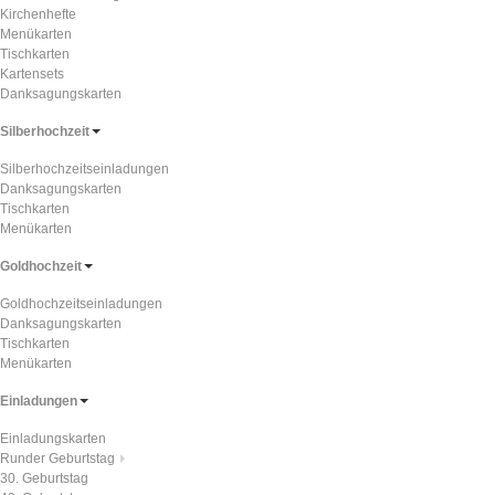
Kirchenhefte
Menükarten
Tischkarten
Kartensets
Danksagungskarten
Silberhochzeit
Silberhochzeitseinladungen
Danksagungskarten
Tischkarten
Menükarten
Goldhochzeit
Goldhochzeitseinladungen
Danksagungskarten
Tischkarten
Menükarten
Einladungen
Einladungskarten
Runder Geburtstag
30. Geburtstag