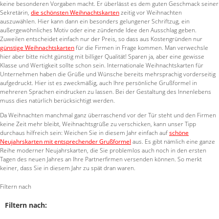
keine besonderen Vorgaben macht. Er überlässt es dem guten Geschmack seiner
Sekretärin,
die schönsten Weihnachtskarten
zeitig vor Weihnachten
auszuwählen. Hier kann dann ein besonders gelungener Schriftzug, ein
außergewöhnliches Motiv oder eine zündende Idee den Ausschlag geben.
Zuweilen entscheidet einfach nur der Preis, so dass aus Kostengründen nur
günstige Weihnachtskarten
für die Firmen in Frage kommen. Man verwechsle
hier aber bitte nicht günstig mit billiger Qualität! Sparen ja, aber eine gewisse
Klasse und Wertigkeit sollte schon sein. Internationale Weihnachtskarten für
Unternehmen haben die Grüße und Wünsche bereits mehrsprachig vorderseitig
aufgedruckt. Hier ist es zweckmäßig, auch Ihre persönliche Grußformel in
mehreren Sprachen eindrucken zu lassen. Bei der Gestaltung des Innenlebens
muss dies natürlich berücksichtigt werden.
Da Weihnachten manchmal ganz überraschend vor der Tür steht und den Firmen
keine Zeit mehr bleibt, Weihnachtsgrüße zu verschicken, kann unser Tipp
durchaus hilfreich sein: Weichen Sie in diesem Jahr einfach auf
schöne
Neujahrskarten mit entsprechender Grußformel
aus. Es gibt nämlich eine ganze
Reihe moderner Neujahrskarten, die Sie problemlos auch noch in den ersten
Tagen des neuen Jahres an Ihre Partnerfirmen versenden können. So merkt
keiner, dass Sie in diesem Jahr zu spät dran waren.
Filtern nach
Filtern nach: