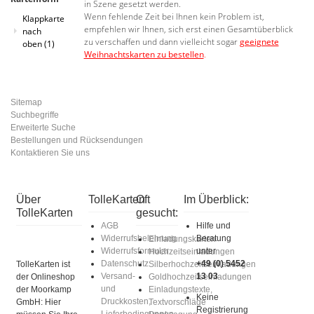
in Szene gesetzt werden.
Wenn fehlende Zeit bei Ihnen kein Problem ist,
Klappkarte
empfehlen wir Ihnen, sich erst einen Gesamtüberblick
nach
zu verschaffen und dann vielleicht sogar
geeignete
oben
(1)
Weihnachtskarten zu bestellen
.
Sitemap
Suchbegriffe
Erweiterte Suche
Bestellungen und Rücksendungen
Kontaktieren Sie uns
Über
TolleKarten
Oft
Im Überblick:
TolleKarten
gesucht:
AGB
Hilfe und
Widerrufsbelehrung
Beratung
Einladungskarten
Widerrufsformular
unter
Hochzeitseinladungen
Datenschutz
+49 (0) 5452
TolleKarten ist
Silberhochzeitseinladungen
Versand-
13 03
der Onlineshop
Goldhochzeitseinladungen
und
der Moorkamp
Einladungstexte,
Keine
Druckkosten,
GmbH: Hier
Textvorschläge
Registrierung