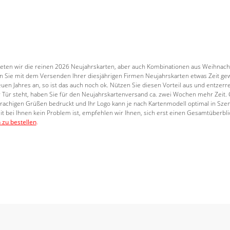
bieten wir die reinen 2026 Neujahrskarten, aber auch Kombinationen aus Weihnach
n Sie mit dem Versenden Ihrer diesjährigen Firmen Neujahrskarten etwas Zeit 
euen Jahres an, so ist das auch noch ok. Nützen Sie diesen Vorteil aus und entze
er Tür steht, haben Sie für den Neujahrskartenversand ca. zwei Wochen mehr Zeit
achigen Grüßen bedruckt und Ihr Logo kann je nach Kartenmodell optimal in Sze
t bei Ihnen kein Problem ist, empfehlen wir Ihnen, sich erst einen Gesamtüberblic
zu bestellen
.