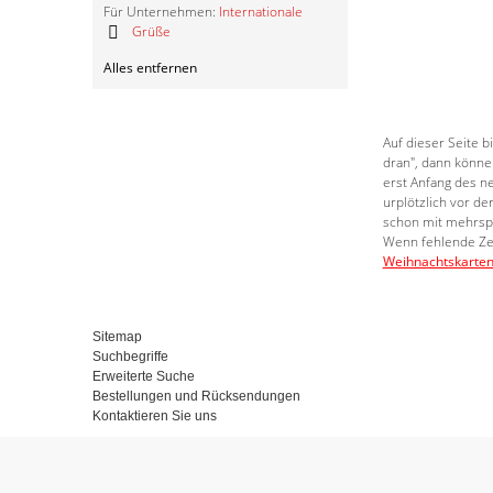
Für Unternehmen:
Internationale
Grüße
Diesen
Alles entfernen
Artikel
entfernen
Auf dieser Seite 
dran", dann könne
erst Anfang des n
urplötzlich vor d
schon mit mehrspr
Wenn fehlende Zei
Weihnachtskarten 
Sitemap
Suchbegriffe
Erweiterte Suche
Bestellungen und Rücksendungen
Kontaktieren Sie uns