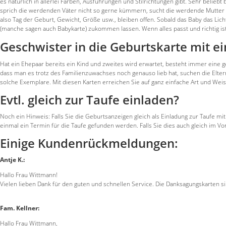
es natürlich in allerlei Farben, Ausführungen und Stilrichtungen gibt. Sehr belie
sprich die werdenden Väter nicht so gerne kümmern, sucht die werdende Mutter s
also Tag der Geburt, Gewicht, Größe usw., bleiben offen. Sobald das Baby das Lich
(manche sagen auch Babykarte) zukommen lassen. Wenn alles passt und richtig ist
Geschwister in die Geburtskarte mit e
Hat ein Ehepaar bereits ein Kind und zweites wird erwartet, besteht immer eine g
dass man es trotz des Familienzuwachses noch genauso lieb hat, suchen die Elt
solche Exemplare. Mit diesen Karten erreichen Sie auf ganz einfache Art und Wei
Evtl. gleich zur Taufe einladen?
Noch ein Hinweis: Falls Sie die Geburtsanzeigen gleich als Einladung zur Taufe
einmal ein Termin für die Taufe gefunden werden. Falls Sie dies auch gleich im Vo
Einige Kundenrückmeldungen:
Antje K.:
Hallo Frau Wittmann!
Vielen lieben Dank für den guten und schnellen Service. Die Danksagungskarten si
Fam. Kellner:
Hallo Frau Wittmann,