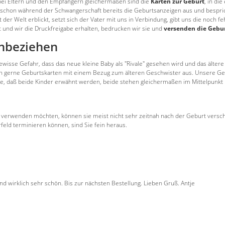
bt bei Eltern und den Empfängern gleichermaßen sind die
Karten zur Geburt
, in di
chon während der Schwangerschaft bereits die Geburtsanzeigen aus und bespricht 
t der Welt erblickt, setzt sich der Vater mit uns in Verbindung, gibt uns die noc
 und wir die Druckfreigabe erhalten, bedrucken wir sie und
versenden die Gebur
inbeziehen
ewisse Gefahr, dass das neue kleine Baby als "Rivale" gesehen wird und das ältere
ern gerne Geburtskarten mit einem Bezug zum älteren Geschwister aus. Unsere G
se, daß beide Kinder erwähnt werden, beide stehen gleichermaßen im Mittelpunkt 
 mit verwenden möchten, können sie meist nicht sehr zeitnah nach der Geburt ver
rfeld terminieren können, sind Sie fein heraus.
nd wirklich sehr schön. Bis zur nächsten Bestellung. Lieben Gruß. Antje