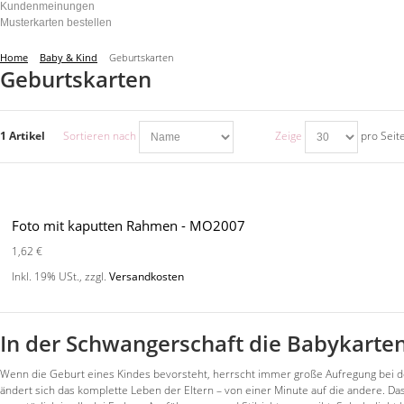
Kundenmeinungen
Musterkarten bestellen
Home
Baby & Kind
Geburtskarten
Geburtskarten
1 Artikel
Sortieren nach
Zeige
pro Seit
Foto mit kaputten Rahmen - MO2007
1,62 €
Inkl. 19% USt.
,
zzgl.
Versandkosten
In der Schwangerschaft die Babykarte
Wenn die Geburt eines Kindes bevorsteht, herrscht immer große Aufregung bei de
ändert sich das komplette Leben der Eltern – von einer Minute auf die andere. 