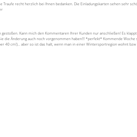
ie Traufe recht herzlich bei Ihnen bedanken. Die Einladungskarten sehen sehr sc
er
gestoßen. Kann mich den Kommentaren Ihrer Kunden nur anschließen! Es klappt al
dass Sie die Änderung auch noch vorgenommen haben!!! *perfekt* Kommende Woche sc
40 cm!)... aber so ist das halt, wenn man in einer Wintersportregion wohnt bzw fa