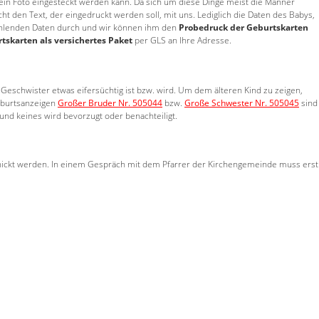
e ein Foto eingesteckt werden kann. Da sich um diese Dinge meist die Männer
den Text, der eingedruckt werden soll, mit uns. Lediglich die Daten des Babys,
h fehlenden Daten durch und wir können ihm den
Probedruck der Geburtskarten
tskarten als versichertes Paket
per GLS an Ihre Adresse.
 Geschwister etwas eifersüchtig ist bzw. wird. Um dem älteren Kind zu zeigen,
eburtsanzeigen
Großer Bruder Nr. 505044
bzw.
Große Schwester Nr. 505045
sind
und keines wird bevorzugt oder benachteiligt.
schickt werden. In einem Gespräch mit dem Pfarrer der Kirchengemeinde muss erst