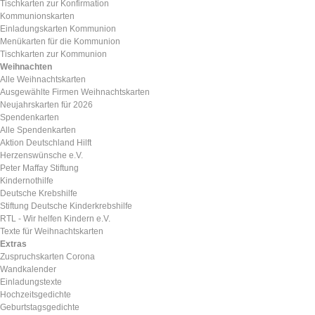
Tischkarten zur Konfirmation
Kommunionskarten
Einladungskarten Kommunion
Menükarten für die Kommunion
Tischkarten zur Kommunion
Weihnachten
Alle Weihnachtskarten
Ausgewählte Firmen Weihnachtskarten
Neujahrskarten für 2026
Spendenkarten
Alle Spendenkarten
Aktion Deutschland Hilft
Herzenswünsche e.V.
Peter Maffay Stiftung
Kindernothilfe
Deutsche Krebshilfe
Stiftung Deutsche Kinderkrebshilfe
RTL - Wir helfen Kindern e.V.
Texte für Weihnachtskarten
Extras
Zuspruchskarten Corona
Wandkalender
Einladungstexte
Hochzeitsgedichte
Geburtstagsgedichte