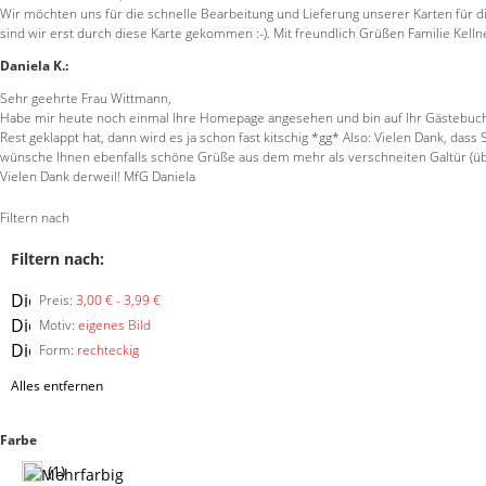
Wir möchten uns für die schnelle Bearbeitung und Lieferung unserer Karten für d
sind wir erst durch diese Karte gekommen :-). Mit freundlich Grüßen Familie Kelln
Daniela K.:
Sehr geehrte Frau Wittmann,
Habe mir heute noch einmal Ihre Homepage angesehen und bin auf Ihr Gästebuch 
Rest geklappt hat, dann wird es ja schon fast kitschig *gg* Also: Vielen Dank, 
wünsche Ihnen ebenfalls schöne Grüße aus dem mehr als verschneiten Galtür (über 
Vielen Dank derweil! MfG Daniela
Filtern nach
Filtern nach:
Diesen
Preis:
3,00 € - 3,99 €
Artikel
Diesen
Motiv:
eigenes Bild
entfernen
Artikel
Diesen
Form:
rechteckig
entfernen
Artikel
Alles entfernen
entfernen
Farbe
(1)