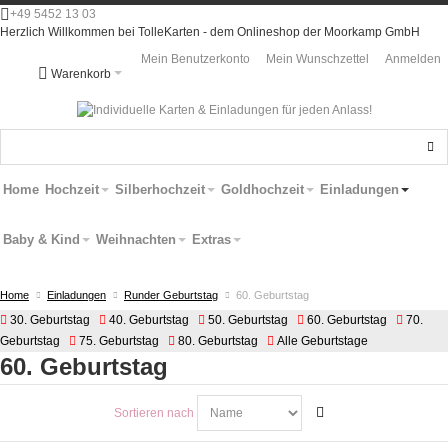
+49 5452 13 03
Herzlich Willkommen bei TolleKarten - dem Onlineshop der Moorkamp GmbH
Mein Benutzerkonto
Mein Wunschzettel
Anmelden
Warenkorb
Home
Hochzeit
Silberhochzeit
Goldhochzeit
Einladungen
Baby & Kind
Weihnachten
Extras
Home
Einladungen
Runder Geburtstag
60. Geburtstag
30. Geburtstag
40. Geburtstag
50. Geburtstag
60. Geburtstag
70.
Geburtstag
75. Geburtstag
80. Geburtstag
Alle Geburtstage
60. Geburtstag
Sortieren nach