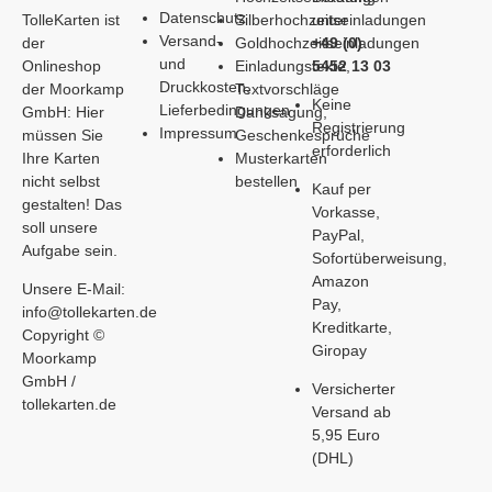
Datenschutz
TolleKarten ist
Silberhochzeitseinladungen
unter
Versand-
der
Goldhochzeitseinladungen
+49 (0)
und
Onlineshop
Einladungstexte,
5452 13 03
Druckkosten,
der Moorkamp
Textvorschläge
Keine
Lieferbedingungen
GmbH: Hier
Danksagung,
Registrierung
Impressum
müssen Sie
Geschenkesprüche
erforderlich
Ihre Karten
Musterkarten
nicht selbst
bestellen
Kauf per
gestalten! Das
Vorkasse,
soll unsere
PayPal,
Aufgabe sein.
Sofortüberweisung,
Amazon
Unsere E-Mail:
Pay,
info@tollekarten.de
Kreditkarte,
Copyright ©
Giropay
Moorkamp
GmbH /
Versicherter
tollekarten.de
Versand ab
5,95 Euro
(DHL)