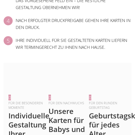
DAS VORGESEHENE FELD EIN – DIE RESTLICHE
GESTALTUNG ÜBERNEHMEN WIR!
NACH ERFOLGTER DRUCKFREIGABE GEHEN IHRE KARTEN IN
DEN DRUCK.
IHRE INDIVIDUELL FÜR SIE GESTALTETEN KARTEN LIEFERN
WIR TERMINGERECHT ZU IHNEN NACH HAUSE.
FÜR DIE BESONDEREN
FÜR DEN NACHWUCHS
FÜR DEN RUNDEN
MOMENTE
GEBURTSTAG
Unsere
Individuelle
Geburtstagsk
Karten für
Gestaltung
für jedes
Babys und
Ihrer
Alter