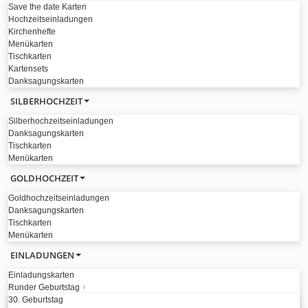
Save the date Karten
Hochzeitseinladungen
Kirchenhefte
Menükarten
Tischkarten
Kartensets
Danksagungskarten
SILBERHOCHZEIT
Silberhochzeitseinladungen
Danksagungskarten
Tischkarten
Menükarten
GOLDHOCHZEIT
Goldhochzeitseinladungen
Danksagungskarten
Tischkarten
Menükarten
EINLADUNGEN
Einladungskarten
Runder Geburtstag
30. Geburtstag