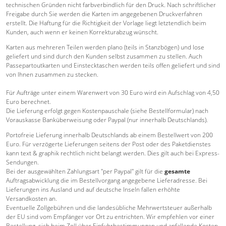
technischen Gründen nicht farbverbindlich für den Druck. Nach schriftlicher
Freigabe durch Sie werden die Karten im angegebenen Druckverfahren
erstellt. Die Haftung für die Richtigkeit der Vorlage liegt letztendlich beim
Kunden, auch wenn er keinen Korrekturabzug wünscht.
Karten aus mehreren Teilen werden plano (teils in Stanzbögen) und lose
geliefert und sind durch den Kunden selbst zusammen zu stellen. Auch
Passepartoutkarten und Einstecktaschen werden teils offen geliefert und sind
von Ihnen zusammen zu stecken.
Für Aufträge unter einem Warenwert von 30 Euro wird ein Aufschlag von 4,50
Euro berechnet.
Die Lieferung erfolgt gegen Kostenpauschale (siehe Bestellformular) nach
Vorauskasse Banküberweisung oder Paypal (nur innerhalb Deutschlands).
Portofreie Lieferung innerhalb Deutschlands ab einem Bestellwert von 200
Euro. Für verzögerte Lieferungen seitens der Post oder des Paketdienstes
kann text & graphik rechtlich nicht belangt werden. Dies gilt auch bei Express-
Sendungen.
Bei der ausgewählten Zahlungsart "per Paypal" gilt für die
gesamte
Auftragsabwicklung die im Bestellvorgang angegebene Lieferadresse. Bei
Lieferungen ins Ausland und auf deutsche Inseln fallen erhöhte
Versandkosten an.
Eventuelle Zollgebühren und die landesübliche Mehrwertsteuer außerhalb
der EU sind vom Empfänger vor Ort zu entrichten. Wir empfehlen vor einer
Bestellung, sich beim Zoll über Einfuhrbestimmungen und anfallende Kosten