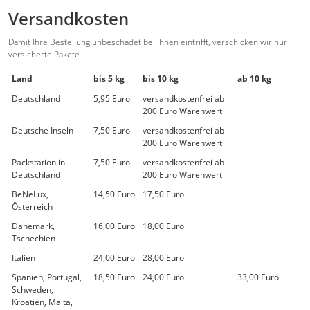
Versandkosten
Damit Ihre Bestellung unbeschadet bei Ihnen eintrifft, verschicken wir nur
versicherte Pakete.
Land
bis 5 kg
bis 10 kg
ab 10 kg
Deutschland
5,95 Euro
versandkostenfrei ab
200 Euro Warenwert
Deutsche Inseln
7,50 Euro
versandkostenfrei ab
200 Euro Warenwert
Packstation in
7,50 Euro
versandkostenfrei ab
Deutschland
200 Euro Warenwert
BeNeLux,
14,50 Euro
17,50 Euro
Österreich
Dänemark,
16,00 Euro
18,00 Euro
Tschechien
Italien
24,00 Euro
28,00 Euro
Spanien, Portugal,
18,50 Euro
24,00 Euro
33,00 Euro
Schweden,
Kroatien, Malta,