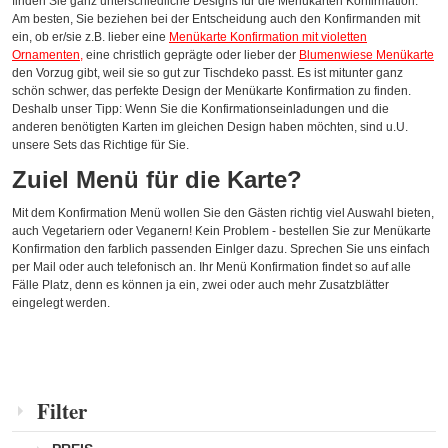
finden Sie ganz unterschiedliche Designs für die Menükarten Konfirmation.
Am besten, Sie beziehen bei der Entscheidung auch den Konfirmanden mit
ein, ob er/sie z.B. lieber eine
Menükarte Konfirmation mit violetten
Ornamenten
,
eine christlich geprägte oder lieber der
Blumenwiese Menükarte
den Vorzug gibt, weil sie so gut zur Tischdeko passt. Es ist mitunter ganz
schön schwer, das perfekte Design der Menükarte Konfirmation zu finden.
Deshalb unser Tipp: Wenn Sie die Konfirmationseinladungen und die
anderen benötigten Karten im gleichen Design haben möchten, sind u.U.
unsere Sets das Richtige für Sie.
Zuiel Menü für die Karte?
Mit dem Konfirmation Menü wollen Sie den Gästen richtig viel Auswahl bieten,
auch Vegetariern oder Veganern! Kein Problem - bestellen Sie zur Menükarte
Konfirmation den farblich passenden Einlger dazu. Sprechen Sie uns einfach
per Mail oder auch telefonisch an. Ihr Menü Konfirmation findet so auf alle
Fälle Platz, denn es können ja ein, zwei oder auch mehr Zusatzblätter
eingelegt werden.
Filter