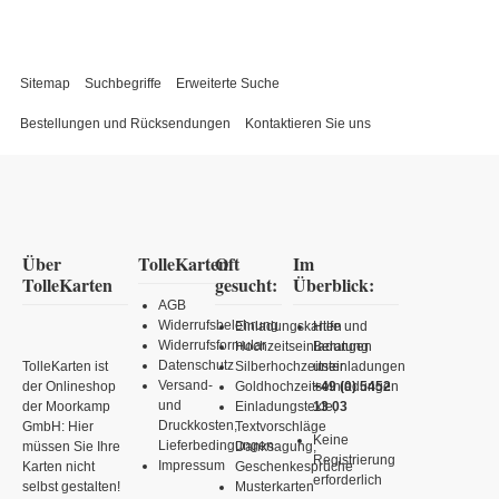
Sitemap
Suchbegriffe
Erweiterte Suche
Bestellungen und Rücksendungen
Kontaktieren Sie uns
Über
TolleKarten
Oft
Im
TolleKarten
gesucht:
Überblick:
AGB
Widerrufsbelehrung
Einladungskarten
Hilfe und
Widerrufsformular
Hochzeitseinladungen
Beratung
Datenschutz
TolleKarten ist
Silberhochzeitseinladungen
unter
Versand-
der Onlineshop
Goldhochzeitseinladungen
+49 (0) 5452
und
der Moorkamp
Einladungstexte,
13 03
Druckkosten,
GmbH: Hier
Textvorschläge
Keine
Lieferbedingungen
müssen Sie Ihre
Danksagung,
Registrierung
Impressum
Karten nicht
Geschenkesprüche
erforderlich
selbst gestalten!
Musterkarten