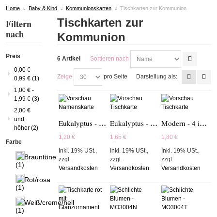
Home
Baby & Kind
Kommunionskarten
Tischkarten zur Kommunion
Tischkarten zur
Filtern
nach
Kommunion
Preis
6 Artikel
Sortieren nach
0,00 €
-
Zeige
pro Seite
Darstellung als:
0,99 €
(1)
1,00 €
-
1,99 €
(3)
2,00 €
und
Eukalyptus - MO3003N
Eukalyptus - MO3003T
Modern - 4 im Bogen - 17T402
höher
(2)
1,20 €
1,65 €
1,80 €
Farbe
Inkl. 19% USt.
,
Inkl. 19% USt.
,
Inkl. 19% USt.
,
zzgl.
zzgl.
zzgl.
(1)
Versandkosten
Versandkosten
Versandkosten
(1)
(1)