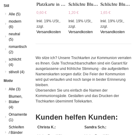
Platzkarte in Rot - T1818-1 K
Schlichte Blumen - MO3004N
Schlichte Blumen - MO3004T
Stil
0,60 €
1,20 €
1,65 €
Alle
(5)
Inkl. 19% USt.
,
Inkl. 19% USt.
,
Inkl. 19% USt.
,
modern
zzgl.
zzgl.
zzgl.
(6)
Versandkosten
Versandkosten
Versandkosten
neutral
(5)
romantisch
(2)
Wo sitze ich? Unsere Tischkarten zur Kommunion verraten
schlicht
es Ihnen. Gute Tischnachbarschaften sind ein Garant für
(4)
ausgelassene und fröhliche Stimmung - die aufgestellten
stilvoll
(4)
Namenskarten sorgen dafür. Die Feier der Kommunion
wird gut verlaufen und noch lange in bester Erinnerung
Motiv
bleiben.
Alle
(3)
Übersenden Sie uns einfach die Namen der
Kommunionsgäste. Gestalten und das Drucken der
Blumen,
Tischkarten übernimmt Tollekarten.
Blätter
(4)
Ornamente
Kunden helfen Kunden:
(1)
Schleifen
Christa K.:
Sandra Sch.:
/ Bänder