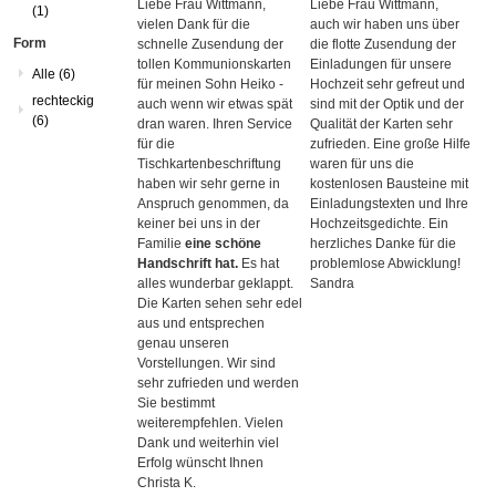
Liebe Frau Wittmann,
Liebe Frau Wittmann,
(1)
vielen Dank für die
auch wir haben uns über
Form
schnelle Zusendung der
die flotte Zusendung der
tollen Kommunionskarten
Einladungen für unsere
Alle
(6)
für meinen Sohn Heiko -
Hochzeit sehr gefreut und
rechteckig
auch wenn wir etwas spät
sind mit der Optik und der
(6)
dran waren. Ihren Service
Qualität der Karten sehr
für die
zufrieden. Eine große Hilfe
Tischkartenbeschriftung
waren für uns die
haben wir sehr gerne in
kostenlosen Bausteine mit
Anspruch genommen, da
Einladungstexten und Ihre
keiner bei uns in der
Hochzeitsgedichte. Ein
Familie
eine schöne
herzliches Danke für die
Handschrift hat.
Es hat
problemlose Abwicklung!
alles wunderbar geklappt.
Sandra
Die Karten sehen sehr edel
aus und entsprechen
genau unseren
Vorstellungen. Wir sind
sehr zufrieden und werden
Sie bestimmt
weiterempfehlen. Vielen
Dank und weiterhin viel
Erfolg wünscht Ihnen
Christa K.