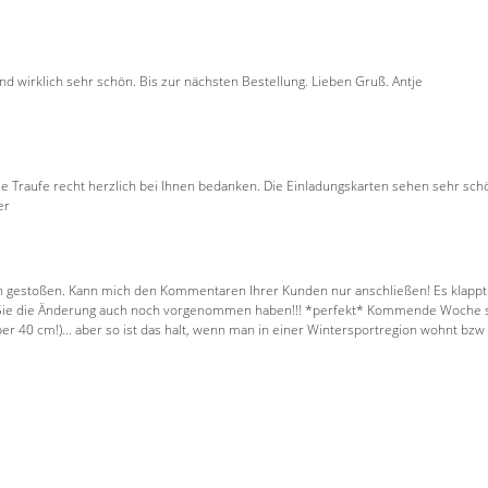
nd wirklich sehr schön. Bis zur nächsten Bestellung. Lieben Gruß. Antje
ie Traufe recht herzlich bei Ihnen bedanken. Die Einladungskarten sehen sehr sc
er
gestoßen. Kann mich den Kommentaren Ihrer Kunden nur anschließen! Es klappt al
dass Sie die Änderung auch noch vorgenommen haben!!! *perfekt* Kommende Woche sc
40 cm!)... aber so ist das halt, wenn man in einer Wintersportregion wohnt bzw fa