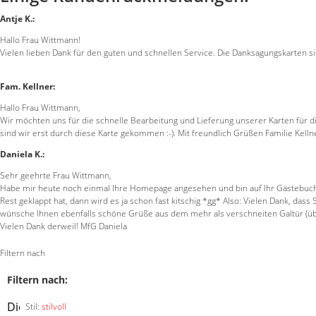
Antje K.:
Hallo Frau Wittmann!
Vielen lieben Dank für den guten und schnellen Service. Die Danksagungskarten si
Fam. Kellner:
Hallo Frau Wittmann,
Wir möchten uns für die schnelle Bearbeitung und Lieferung unserer Karten für d
sind wir erst durch diese Karte gekommen :-). Mit freundlich Grüßen Familie Kelln
Daniela K.:
Sehr geehrte Frau Wittmann,
Habe mir heute noch einmal Ihre Homepage angesehen und bin auf Ihr Gästebuch 
Rest geklappt hat, dann wird es ja schon fast kitschig *gg* Also: Vielen Dank, 
wünsche Ihnen ebenfalls schöne Grüße aus dem mehr als verschneiten Galtür (über 
Vielen Dank derweil! MfG Daniela
Filtern nach
Filtern nach:
Diesen
Stil:
stilvoll