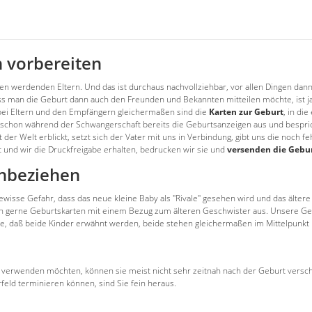
n vorbereiten
n werdenden Eltern. Und das ist durchaus nachvollziehbar, vor allen Dingen dann
Dass man die Geburt dann auch den Freunden und Bekannten mitteilen möchte, ist 
bt bei Eltern und den Empfängern gleichermaßen sind die
Karten zur Geburt
, in di
chon während der Schwangerschaft bereits die Geburtsanzeigen aus und bespricht 
t der Welt erblickt, setzt sich der Vater mit uns in Verbindung, gibt uns die noc
 und wir die Druckfreigabe erhalten, bedrucken wir sie und
versenden die Gebur
inbeziehen
ewisse Gefahr, dass das neue kleine Baby als "Rivale" gesehen wird und das ältere
ern gerne Geburtskarten mit einem Bezug zum älteren Geschwister aus. Unsere G
se, daß beide Kinder erwähnt werden, beide stehen gleichermaßen im Mittelpunkt 
 mit verwenden möchten, können sie meist nicht sehr zeitnah nach der Geburt ver
rfeld terminieren können, sind Sie fein heraus.