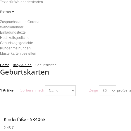
Texte für Weihnachtskarten
Extras
Zuspruchskarten Corona
Wandkalender
Einladungstexte
Hochzeitsgedichte
Geburtstagsgedichte
Kundenmeinungen
Musterkarten bestellen
Home
Baby & Kind
Geburtskarten
Geburtskarten
1 Artikel
Sortieren nach
Zeige
pro Seit
Kinderfüße - 584063
2,48 €