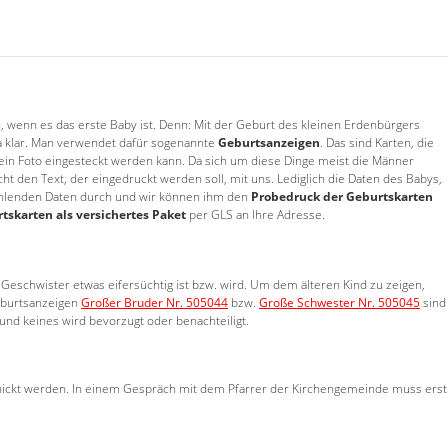
, wenn es das erste Baby ist. Denn: Mit der Geburt des kleinen Erdenbürgers
ja klar. Man verwendet dafür sogenannte
Geburtsanzeigen
. Das sind Karten, die
e ein Foto eingesteckt werden kann. Da sich um diese Dinge meist die Männer
den Text, der eingedruckt werden soll, mit uns. Lediglich die Daten des Babys,
h fehlenden Daten durch und wir können ihm den
Probedruck der Geburtskarten
tskarten als versichertes Paket
per GLS an Ihre Adresse.
 Geschwister etwas eifersüchtig ist bzw. wird. Um dem älteren Kind zu zeigen,
eburtsanzeigen
Großer Bruder Nr. 505044
bzw.
Große Schwester Nr. 505045
sind
und keines wird bevorzugt oder benachteiligt.
schickt werden. In einem Gespräch mit dem Pfarrer der Kirchengemeinde muss erst