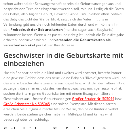
schon während der Schwangerschaft bereits die Geburtsanzeigen aus und
bespricht den Text, der eingedruckt werden soll, mit uns. Lediglich die Daten
des Babys, also Tag der Geburt, Gewicht, Größe usw., bleiben offen. Sobald
das Baby das Licht der Welt erblickt, setzt sich der Vater mit uns in
Verbindung, gibt uns die noch fehlenden Daten durch und wir können ihm
den
Probedruck der Geburtskarten
(manche sagen auch Babykarte)
zukommen lassen. Wenn alles passt und richtig ist und wir die Druckfreigabe
erhalten, bedrucken wir sie und
versenden die Geburtskarten als
versichertes Paket
per GLS an Ihre Adresse.
Geschwister in die Geburtskarte mit
einbeziehen
Hat ein Ehepaar bereits ein Kind und zweites wird erwartet, besteht immer
eine gewisse Gefahr, dass das neue kleine Baby als "Rivale" gesehen wird und
das ältere Geschwister etwas eifersüchtig ist bzw. wird. Um dem älteren Kind
zu zeigen, dass man es trotz des Familienzuwachses noch genauso lieb hat,
suchen die Eltern gerne Geburtskarten mit einem Bezug zum älteren
Geschwister aus. Unsere Geburtsanzeigen
Großer Bruder Nr. 505044
bzw.
Große Schwester Nr. 505045
sind solche Exemplare. Mit diesen Karten
erreichen Sie auf ganz einfache Art und Weise, daß beide Kinder erwähnt
werden, beide stehen gleichermaßen im Mittelpunkt und keines wird
bevorzugt oder benachteiligt.