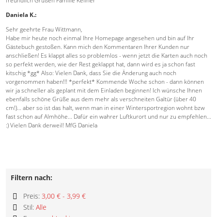
freundlich Grüßen Familie Kellner
Daniela K.:
Sehr geehrte Frau Wittmann,
Habe mir heute noch einmal Ihre Homepage angesehen und bin auf Ihr
Gästebuch gestoßen. Kann mich den Kommentaren Ihrer Kunden nur
anschließen! Es klappt alles so problemlos - wenn jetzt die Karten auch noch
so perfekt werden, wie der Rest geklappt hat, dann wird es ja schon fast
kitschig *gg* Also: Vielen Dank, dass Sie die Änderung auch noch
vorgenommen haben!!! *perfekt* Kommende Woche schon - dann können
wir ja schneller als geplant mit dem Einladen beginnen! Ich wünsche Ihnen
ebenfalls schöne Grüße aus dem mehr als verschneiten Galtür (über 40
cm!)... aber so ist das halt, wenn man in einer Wintersportregion wohnt bzw
fast schon auf Almhöhe... Dafür ein wahrer Luftkurort und nur zu empfehlen...
:) Vielen Dank derweil! MfG Daniela
Filtern nach:
Preis:
3,00 € - 3,99 €
Diesen
Stil:
Alle
Artikel
Diesen