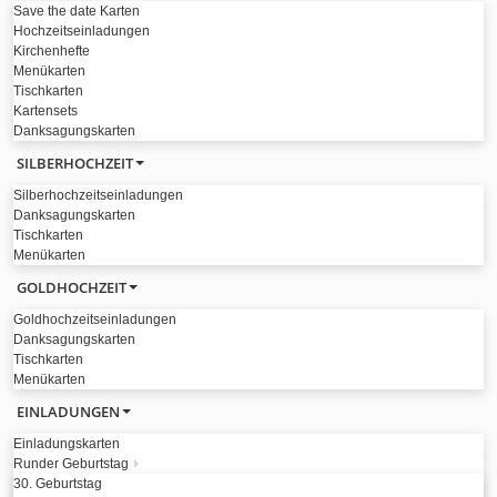
Save the date Karten
Hochzeitseinladungen
Kirchenhefte
Menükarten
Tischkarten
Kartensets
Danksagungskarten
SILBERHOCHZEIT
Silberhochzeitseinladungen
Danksagungskarten
Tischkarten
Menükarten
GOLDHOCHZEIT
Goldhochzeitseinladungen
Danksagungskarten
Tischkarten
Menükarten
EINLADUNGEN
Einladungskarten
Runder Geburtstag
30. Geburtstag