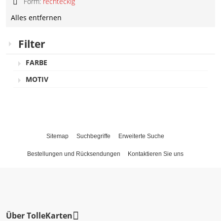
Form:
rechteckig
entfernen
Artikel
Diesen
entfernen
Alles entfernen
Artikel
entfernen
Filter
FARBE
MOTIV
Sitemap
Suchbegriffe
Erweiterte Suche
Bestellungen und Rücksendungen
Kontaktieren Sie uns
Über TolleKarten