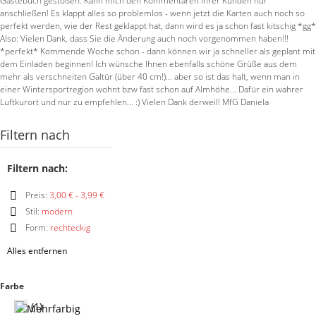
Gästebuch gestoßen. Kann mich den Kommentaren Ihrer Kunden nur
anschließen! Es klappt alles so problemlos - wenn jetzt die Karten auch noch so
perfekt werden, wie der Rest geklappt hat, dann wird es ja schon fast kitschig *gg*
Also: Vielen Dank, dass Sie die Änderung auch noch vorgenommen haben!!!
*perfekt* Kommende Woche schon - dann können wir ja schneller als geplant mit
dem Einladen beginnen! Ich wünsche Ihnen ebenfalls schöne Grüße aus dem
mehr als verschneiten Galtür (über 40 cm!)... aber so ist das halt, wenn man in
einer Wintersportregion wohnt bzw fast schon auf Almhöhe... Dafür ein wahrer
Luftkurort und nur zu empfehlen... :) Vielen Dank derweil! MfG Daniela
Filtern nach
Filtern nach:
Preis:
3,00 € - 3,99 €
Diesen
Stil:
modern
Artikel
Diesen
Form:
rechteckig
entfernen
Artikel
Diesen
entfernen
Alles entfernen
Artikel
entfernen
Farbe
(1)