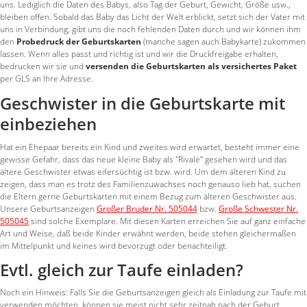
uns. Lediglich die Daten des Babys, also Tag der Geburt, Gewicht, Größe usw.,
bleiben offen. Sobald das Baby das Licht der Welt erblickt, setzt sich der Vater mit
uns in Verbindung, gibt uns die noch fehlenden Daten durch und wir können ihm
den
Probedruck der Geburtskarten
(manche sagen auch Babykarte) zukommen
lassen. Wenn alles passt und richtig ist und wir die Druckfreigabe erhalten,
bedrucken wir sie und
versenden die Geburtskarten als versichertes Paket
per GLS an Ihre Adresse.
Geschwister in die Geburtskarte mit
einbeziehen
Hat ein Ehepaar bereits ein Kind und zweites wird erwartet, besteht immer eine
gewisse Gefahr, dass das neue kleine Baby als "Rivale" gesehen wird und das
ältere Geschwister etwas eifersüchtig ist bzw. wird. Um dem älteren Kind zu
zeigen, dass man es trotz des Familienzuwachses noch genauso lieb hat, suchen
die Eltern gerne Geburtskarten mit einem Bezug zum älteren Geschwister aus.
Unsere Geburtsanzeigen
Großer Bruder Nr. 505044
bzw.
Große Schwester Nr.
505045
sind solche Exemplare. Mit diesen Karten erreichen Sie auf ganz einfache
Art und Weise, daß beide Kinder erwähnt werden, beide stehen gleichermaßen
im Mittelpunkt und keines wird bevorzugt oder benachteiligt.
Evtl. gleich zur Taufe einladen?
Noch ein Hinweis: Falls Sie die Geburtsanzeigen gleich als Einladung zur Taufe mit
verwenden möchten, können sie meist nicht sehr zeitnah nach der Geburt