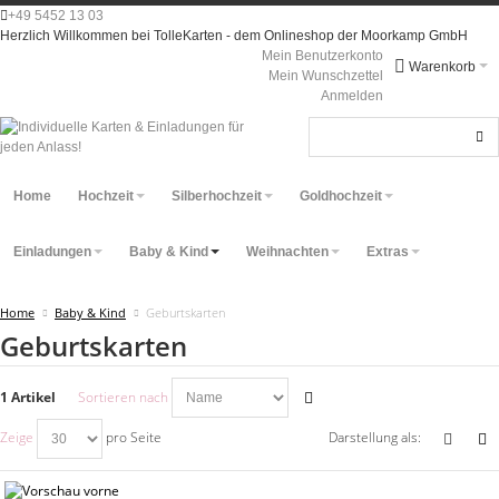
+49 5452 13 03
Herzlich Willkommen bei TolleKarten - dem Onlineshop der Moorkamp GmbH
Mein Benutzerkonto
Warenkorb
Mein Wunschzettel
Anmelden
Home
Hochzeit
Silberhochzeit
Goldhochzeit
Einladungen
Baby & Kind
Weihnachten
Extras
Home
Baby & Kind
Geburtskarten
Geburtskarten
1 Artikel
Sortieren nach
Zeige
pro Seite
Darstellung als: