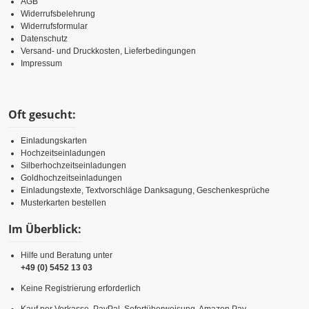
AGB
Widerrufsbelehrung
Widerrufsformular
Datenschutz
Versand- und Druckkosten, Lieferbedingungen
Impressum
Oft gesucht:
Einladungskarten
Hochzeitseinladungen
Silberhochzeitseinladungen
Goldhochzeitseinladungen
Einladungstexte, Textvorschläge Danksagung, Geschenkesprüche
Musterkarten bestellen
Im Überblick:
Hilfe und Beratung unter
+49 (0) 5452 13 03
Keine Registrierung erforderlich
Kauf per Vorkasse, PayPal, Sofortüberweisung, Amazon Pay,