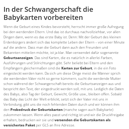
In der Schwangerschaft die
Babykarten vorbereiten
Wenn die Geburt eines Kindes bevorsteht, herrscht immer große Aufregung
bei den werdenden Eltern. Und das ist durchaus nachvollziehbar, vor allen
Dingen dann, wenn es das erste Baby ist. Denn: Mit der Geburt des kleinen
Erdenbürgers ändert sich das komplette Leben der Eltern – von einer Minute
auf die andere. Dass man die Geburt dann auch den Freunden und
Bekannten mitteilen möchte, ist ja klar. Man verwendet dafür sogenannte
Geburtsanzeigen
. Das sind Karten, die es natürlich in allerlei Farben,
Ausführungen und Stilrichtungen gibt. Sehr beliebt bei Eltern und den
Empfängern gleichermaßen sind die
Karten zur Geburt
, in die ein Foto
eingesteckt werden kann. Da sich um diese Dinge meist die Männer sprich
die werdenden Väter nicht so gerne kümmern, sucht die werdende Mutter
schon während der Schwangerschaft bereits die Geburtsanzeigen aus und
bespricht den Text, der eingedruckt werden soll, mit uns. Lediglich die Daten
des Babys, also Tag der Geburt, Gewicht, Größe usw., bleiben offen. Sobald
das Baby das Licht der Welt erblickt, setzt sich der Vater mit uns in
Verbindung, gibt uns die noch fehlenden Daten durch und wir können ihm
den
Probedruck der Geburtskarten
(manche sagen auch Babykarte)
zukommen lassen. Wenn alles passt und richtig ist und wir die Druckfreigabe
erhalten, bedrucken wir sie und
versenden die Geburtskarten als
versichertes Paket
per GLS an Ihre Adresse.