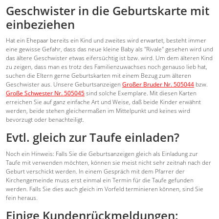
Geschwister in die Geburtskarte mit
einbeziehen
Hat ein Ehepaar bereits ein Kind und zweites wird erwartet, besteht immer
eine gewisse Gefahr, dass das neue kleine Baby als "Rivale" gesehen wird und
das ältere Geschwister etwas eifersüchtig ist bzw. wird. Um dem älteren Kind
zu zeigen, dass man es trotz des Familienzuwachses noch genauso lieb hat,
suchen die Eltern gerne Geburtskarten mit einem Bezug zum älteren
Geschwister aus. Unsere Geburtsanzeigen
Großer Bruder Nr. 505044
bzw.
Große Schwester Nr. 505045
sind solche Exemplare. Mit diesen Karten
erreichen Sie auf ganz einfache Art und Weise, daß beide Kinder erwähnt
werden, beide stehen gleichermaßen im Mittelpunkt und keines wird
bevorzugt oder benachteiligt.
Evtl. gleich zur Taufe einladen?
Noch ein Hinweis: Falls Sie die Geburtsanzeigen gleich als Einladung zur
Taufe mit verwenden möchten, können sie meist nicht sehr zeitnah nach der
Geburt verschickt werden. In einem Gespräch mit dem Pfarrer der
Kirchengemeinde muss erst einmal ein Termin für die Taufe gefunden
werden. Falls Sie dies auch gleich im Vorfeld terminieren können, sind Sie
fein heraus.
Einige Kundenrückmeldungen: