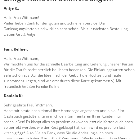
Antje K.:
Hallo Frau Wittmann!
Vielen lieben Dank für den guten und schnellen Service. Die
Danksagungskarten sind wirklich sehr schön. Bis zur nächsten Bestellung.
Lieben Gruß. Antje
Fam. Kellner:
Hallo Frau Wittmann,
Wir möchten uns für die schnelle Bearbeitung und Lieferung unserer Karten
für die Traufe recht herzlich bei Ihnen bedanken. Die Einladungskarten sehen
sehr schön aus. Auf die Idee, nach der Geburt die Hochzeit und Taufe
zusammenzulegen, sind wir erst durch diese Karte gekommen :-). Mit
freundlich Grüßen Familie Kellner
Daniela K.:
Sehr geehrte Frau Wittmann,
Habe mir heute noch einmal Ihre Homepage angesehen und bin auf Ihr
Gästebuch gestoßen. Kann mich den Kommentaren Ihrer Kunden nur
anschließen! Es klappt alles so problemlos - wenn jetzt die Karten auch noch
so perfekt werden, wie der Rest geklappt hat, dann wird es ja schon fast
kitschig *gg* Also: Vielen Dank, dass Sie die Änderung auch noch
vorgenommen haben!!! *perfekt* Kommende Woche schon - dann können