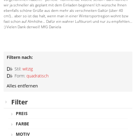
wir ja schneller als geplant mit dem Einladen beginnen! Ich wünsche Ihnen
ebenfalls schöne Grüße aus dem mehr als verschneiten Galtür (über 40
cm!)... aber so ist das halt, wenn man in einer Wintersportregion wohnt bzw
fast schon auf Almhöhe... Dafür ein wahrer Luftkurort und nur zu empfehlen...
:) Vielen Dank derweil! MfG Daniela
Filtern nach:
Diesen
Stil:
witzig
Artikel
Diesen
Form:
quadratisch
entfernen
Artikel
Alles entfernen
entfernen
Filter
PREIS
FARBE
MOTIV